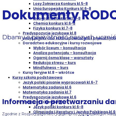
Losy Żołnierza Konkurs kl.5-8
Unia Europejska Konkurs kl.6-8
Dokumenty ROD
WOS Konkurs kl.5-8
Geografia konkurs kl.6-8
Chemia konkurs kl.6-8
Fizyka konkurs kl.7-8
Predyspozycje językowe kl.8
Dbamy o prywatność naszych ucznió
Język polski – do szkół społecznych i prywatnych 
Doradztwo edukacyjne i kursy rozwojowe
Wybór liceum – konsultacja
Analiza potencjału – konsultacja
Ogarnij ósmą klasę – warsztaty
Redukcja stresu – kurs
Mindfulness – kurs
Kursy feryjne kl.8 – wkrótce
Kursy szkoła podstawowa
Język polski pisanie wypracowań kl.6-7
Matematyka zadania kl.6
Matematyka zadania kl.7
Predyspozycje językowe kl.6
Informacja o przetwarzaniu 
Konkursy i Olimpiady
Język polski konkurs kl.6-8
Olimpiada Literatury i Języka Polskiego kl.
Zgodnie z Rozporządzeniem Parlamentu Europejskiego i Rady (