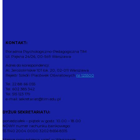
KONTAKT:
Poradnia Psychologiczno-Pedagogiczna TIM
Ul. Piękna 24/26, 00-549 Warszawa
Adres do korespondencji:
Al. Jerozolimskie 101 lok. 20, 02-011 Warszawa
Rejestr Szkół i Placówek Oświatowych
nr 125500
Tel. 22 88 66 055
Tel. 602 385 342
Tel. 515 123 179
e-mail: sekretariat@tim.edu.pl
DYŻUR SEKRETARIATU:
poniedziałek – piątek w godz. 10.00 – 18.00
NOWY numer rachunku bankowego:
55 1140 2004 0000 3202 8656 8315
Miejsce prowadzenia zajęć w Warszawie: