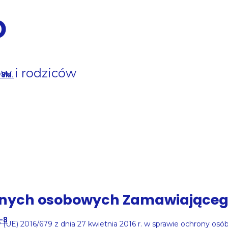
O
w i rodziców
8kl.
danych osobowych Zamawiające
6-8
UE) 2016/679 z dnia 27 kwietnia 2016 r. w sprawie ochrony os