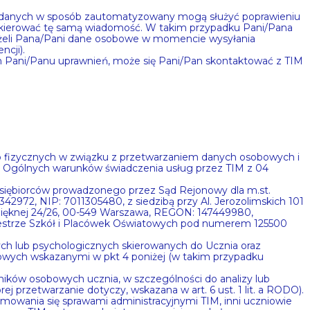
u danych w sposób zautomatyzowany mogą służyć poprawieniu
 skierować tę samą wiadomość. W takim przypadku Pani/Pana
jeżeli Pana/Pani dane osobowe w momencie wysyłania
cji).
ch Pani/Panu uprawnień, może się Pani/Pan skontaktować z TIM
ób fizycznych w związku z przetwarzaniem danych osobowych i
 4 Ogólnych warunków świadczenia usług przez TIM z 04
edsiębiorców prowadzonego przez Sąd Rejonowy dla m.st.
2, NIP: 7011305480, z siedzibą przy Al. Jerozolimskich 101
 Pięknej 24/26, 00-549 Warszawa, REGON: 147449980,
ejestrze Szkół i Placówek Oświatowych pod numerem 125500
ch lub psychologicznych skierowanych do Ucznia oraz
bowych wskazanymi w pkt 4 poniżej (w takim przypadku
ków osobowych ucznia, w szczególności do analizy lub
przetwarzanie dotyczy, wskazana w art. 6 ust. 1 lit. a RODO).
mowania się sprawami administracyjnymi TIM, inni uczniowie