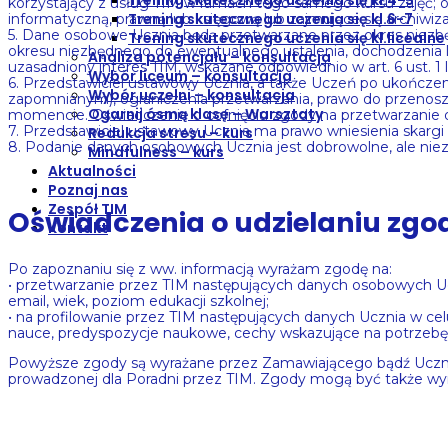
Trening skutecznego uczenia się kl.4-5
korzystający z usług TIM w ramach tego samego kursu zajęć;
Trening skutecznego uczenia się kl.6-7
informatyczną, prawną lub księgową lub zajmujące się archiw
5. Dane osobowe Ucznia będą przetwarzane przez okres niez
Trening skutecznego uczenia się kl.licealne
okresu niezbędnego do ewentualnego ustalenia, dochodzenia 
Analiza potencjału – konsultacja
uzasadniony interes TIM, wskazane odpowiednio w art. 6 ust. 1 lit. 
Wybór liceum – konsultacja
6. Przedstawiciel ustawowy Ucznia, a także Uczeń po ukończeni
Wybór uczelni – konsultacja
zapomnianym), ograniczenia przetwarzania, prawo do przenosz
Ogarnij ósmą klasę – Warsztaty
momencie. Oświadczenie o cofnięciu zgody na przetwarzanie d
7. Przedstawiciel ustawowy Ucznia ma prawo wniesienia skar
Redukcja stresu – kurs
8. Podanie danych osobowych Ucznia jest dobrowolne, ale ni
Mindfulness – kurs
Aktualności
Poznaj nas
Zespół TIM
Oświadczenia o udzielaniu zg
Kontakt
Po zapoznaniu się z ww. informacją wyrażam zgodę na:
• przetwarzanie przez TIM następujących danych osobowych Uczn
email, wiek, poziom edukacji szkolnej;
• na profilowanie przez TIM następujących danych Ucznia w cel
nauce, predyspozycje naukowe, cechy wskazujące na potrzebę 
Powyższe zgody są wyrażane przez Zamawiającego bądź Ucznia,
prowadzonej dla Poradni przez TIM. Zgody mogą być także wyr