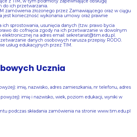
jące z TIM, w tym podmioty zapewniające obsługę
 do ich przetwarzania.
TIM zamówienia złożonego przez Zamawiającego oraz w ciągu
a jest konieczność wykonania umowy oraz prawnie
 ich sprostowania, usunięcia danych (tzw. prawo bycia
 prawo do cofnięcia zgody na ich przetwarzanie w dowolnym
ektronicznej na adres email: sekretariat@tim.edu.pl.
 przetwarzanie danych osobowych narusza przepisy RODO.
ie usług edukacyjnych przez TIM.
obowych Ucznia
żej): imię, nazwisko, adres zamieszkania, nr telefonu, adres
wyżej): imię i nazwisko, wiek, poziom edukacji, wyniki w
ntu podczas składania zamówienia na stronie www.tim.edu.pl