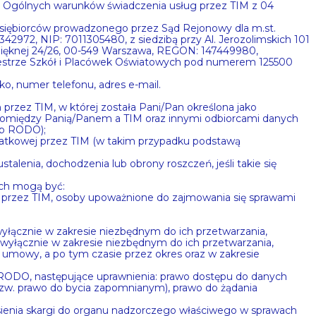
 4 Ogólnych warunków świadczenia usług przez TIM z 04
edsiębiorców prowadzonego przez Sąd Rejonowy dla m.st.
2, NIP: 7011305480, z siedzibą przy Al. Jerozolimskich 101
 Pięknej 24/26, 00-549 Warszawa, REGON: 147449980,
ejestrze Szkół i Placówek Oświatowych pod numerem 125500
o, numer telefonu, adres e-mail.
rzez TIM, w której została Pani/Pan określona jako
omiędzy Panią/Panem a TIM oraz innymi odbiorcami danych
. b RODO);
datkowej przez TIM (w takim przypadku podstawą
lenia, dochodzenia lub obrony roszczeń, jeśli takie się
ych mogą być:
eni przez TIM, osoby upoważnione do zajmowania się sprawami
wyłącznie w zakresie niezbędnym do ich przetwarzania,
 wyłącznie w zakresie niezbędnym do ich przetwarzania,
 umowy, a po tym czasie przez okres oraz w zakresie
RODO, następujące uprawnienia: prawo dostępu do danych
zw. prawo do bycia zapomnianym), prawo do żądania
sienia skargi do organu nadzorczego właściwego w sprawach