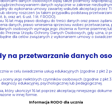
 odbiorcami danych osobowych będą także podmioty współpracu
izacją/przechowywaniem danych wyłącznie w zakresie niezbędnym
będny do wykonania umowy zawartej wskutek akceptacji przez 
lub obrony roszczeń (w takim przypadku podstawą przetwarzani
b, oraz art. 6 ust. 1 lit. f RODO).
u 16 lat mają prawo dostępu do treści danych oraz prawo żądania
enia danych, prawo wniesienia sprzeciwu wobec przetwarzania,
anych osobowych wymaga jego złożenia w formie pisemnej lub el
gi do Prezesa Urzędu Ochrony Danych Osobowych, gdy uzna, iż
ezbędne dla celów związanych z wykonaniem umowy o świadczen
ody na przetwarzanie danych os
ia w celu świadczenia usług edukacyjnych (zgodnie z pkt 2 powy
u oceny jego niektórych czynników osobowych (zgodnie z pkt 3 po
diagnozy edukacyjnej, psychologicznej lub pedagogicznej.
 który ukończył 16 lat poprzez akceptację niniejszego dokume
ażone w innej formie.
Informacja RODO dla ucznia