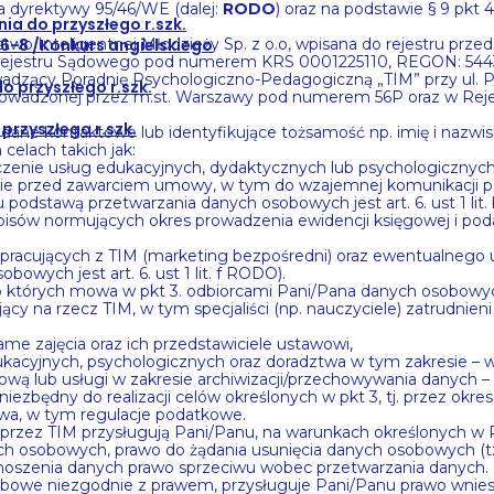
a dyrektywy 95/46/WE (dalej:
RODO
) oraz na podstawie § 9 pkt
ia do przyszłego r.szk.
wo Inteligentnej Młodzieży Sp. z o.o, wpisana do rejestru prz
.6-8 /Konkurs angielskiego
jestru Sądowego pod numerem KRS 0001225110, REGON: 54434297
rowadzący Poradnię Psychologiczno-Pedagogiczną „TIM” przy ul.
 przyszłego r.szk.
h prowadzonej przez m.st. Warszawy pod numerem 56P oraz w R
przyszłego r.szk.
ne kontaktowe lub identyfikujące tożsamość np. imię i nazwisk
celach takich jak:
enie usług edukacyjnych, dydaktycznych lub psychologicznych p
ie przed zawarciem umowy, w tym do wzajemnej komunikacji p
 podstawą przetwarzania danych osobowych jest art. 6. ust 1 lit
pisów normujących okres prowadzenia ewidencji księgowej i po
acujących z TIM (marketing bezpośredni) oraz ewentualnego usta
wych jest art. 6. ust 1 lit. f RODO).
o których mowa w pkt 3. odbiorcami Pani/Pana danych osobow
jący na rzecz TIM, w tym specjaliści (np. nauczyciele) zatrudni
ame zajęcia oraz ich przedstawiciele ustawowi,
dukacyjnych, psychologicznych oraz doradztwa w tym zakresie – 
ową lub usługi w zakresie archiwizacji/przechowywania danych –
zbędny do realizacji celów określonych w pkt 3, tj. przez okres
a, w tym regulacje podatkowe.
rzez TIM przysługują Pani/Panu, na warunkach określonych w 
ych osobowych, prawo do żądania usunięcia danych osobowych (t
noszenia danych prawo sprzeciwu wobec przetwarzania danych.
sobowe niezgodnie z prawem, przysługuje Pani/Panu prawo wnie