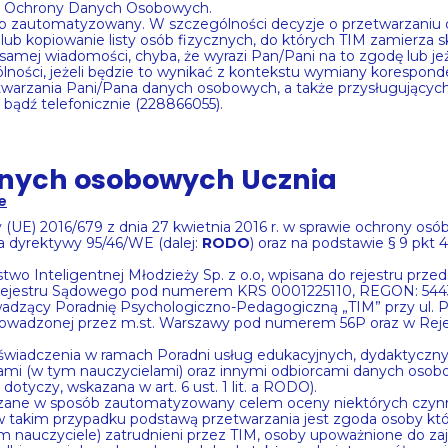
u Ochrony Danych Osobowych.
ób zautomatyzowany. W szczególności decyzje o przetwarzani
ub kopiowanie listy osób fizycznych, do których TIM zamierza
samej wiadomości, chyba, że wyrazi Pan/Pani na to zgodę lub 
ności, jeżeli będzie to wynikać z kontekstu wymiany koresponden
zetwarzania Pani/Pana danych osobowych, a także przysługujący
bądź telefonicznie (228866055).
anych osobowych Ucznia
e
UE) 2016/679 z dnia 27 kwietnia 2016 r. w sprawie ochrony os
a dyrektywy 95/46/WE (dalej:
RODO
) oraz na podstawie § 9 pkt
wo Inteligentnej Młodzieży Sp. z o.o, wpisana do rejestru prz
jestru Sądowego pod numerem KRS 0001225110, REGON: 54434297
rowadzący Poradnię Psychologiczno-Pedagogiczną „TIM” przy ul.
h prowadzonej przez m.st. Warszawy pod numerem 56P oraz w R
świadczenia w ramach Poradni usług edukacyjnych, dydaktyczny
tami (w tym nauczycielami) oraz innymi odbiorcami danych oso
otyczy, wskazana w art. 6 ust. 1 lit. a RODO).
rzane w sposób zautomatyzowany celem oceny niektórych czynni
akim przypadku podstawą przetwarzania jest zgoda osoby której 
m nauczyciele) zatrudnieni przez TIM, osoby upoważnione do zaj