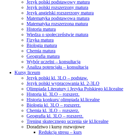
Język polski podstawowy matura
Język polski rozszerzony matura
Język angielski rozszerzony matura
Matematyka podstawowa matura
Matematyka rozszerzona matura
Historia matura
Wiedza o społeczeństwie matura
Fizyka matura
Biologia matura
Chemia matura
Geografia matura
Wybór uczelni – konsultacja
Analiza potencjału – konsultacja
Kursy liceum
Język polski kl. 3LO – podstaw.
Język polski wypracowania kl. 2-3LO
Olimpiada Literatury i Języka Polskiego kl.licealne
Historia kl. 3LO – rozszerz.
Historia konkurs/ olimpiada kl.licealne
Biologia kl. 3LO – rozszerz.
Chemia kl. 3LO – rozszerz.
Geografia kl. 3LO – rozszerz.
Trening skutecznego uczenia się kl.licealne
Doradztwo i kursy rozwojowe
Redukcja stresu – kurs