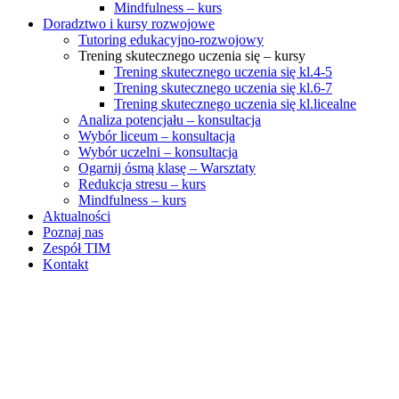
Mindfulness – kurs
Doradztwo i kursy rozwojowe
Tutoring edukacyjno-rozwojowy
Trening skutecznego uczenia się – kursy
Trening skutecznego uczenia się kl.4-5
Trening skutecznego uczenia się kl.6-7
Trening skutecznego uczenia się kl.licealne
Analiza potencjału – konsultacja
Wybór liceum – konsultacja
Wybór uczelni – konsultacja
Ogarnij ósmą klasę – Warsztaty
Redukcja stresu – kurs
Mindfulness – kurs
Aktualności
Poznaj nas
Zespół TIM
Kontakt