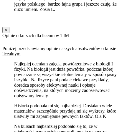
języka polskiego, bardzo fajna grupa i jeszcze czuję, że
dużo umiem. Zosia L.
×
Opinie o kursach dla liceum w TIM
Poniżej przedstawiamy opinie naszych absolwentów o kursie
licealnym.
Najlepiej oceniam zajęcia powtórzeniowe z biologii I
fizyki. Na biologii jest duża powtórka, podczas której
powtarzane są wszystkie istotne tematy w sposób jasny
i szybki. Na fizyce pani podaje ciekawe przykłady,
doradza sposoby efektywnej nauki i opisuje
doświadczenia, na których możemy zaobserwować
opisywany tematy.
Historia podobała mi się najbardziej. Dostałam wiele
materiałów, szczególnie przydają mi się wykresy, które
ułatwiły mi zapamiętanie pewnych faktów. Ola K.
Na kursach najbardziej podobało się to, że w
większości nauczyciele zwracali uwagę na rzeczy,