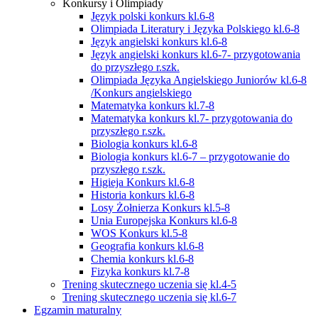
Konkursy i Olimpiady
Język polski konkurs kl.6-8
Olimpiada Literatury i Języka Polskiego kl.6-8
Język angielski konkurs kl.6-8
Język angielski konkurs kl.6-7- przygotowania
do przyszłego r.szk.
Olimpiada Języka Angielskiego Juniorów kl.6-8
/Konkurs angielskiego
Matematyka konkurs kl.7-8
Matematyka konkurs kl.7- przygotowania do
przyszłego r.szk.
Biologia konkurs kl.6-8
Biologia konkurs kl.6-7 – przygotowanie do
przyszłego r.szk.
Higieja Konkurs kl.6-8
Historia konkurs kl.6-8
Losy Żołnierza Konkurs kl.5-8
Unia Europejska Konkurs kl.6-8
WOS Konkurs kl.5-8
Geografia konkurs kl.6-8
Chemia konkurs kl.6-8
Fizyka konkurs kl.7-8
Trening skutecznego uczenia się kl.4-5
Trening skutecznego uczenia się kl.6-7
Egzamin maturalny