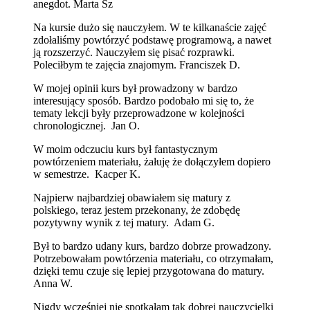
anegdot. Marta Sz
Na kursie dużo się nauczyłem. W te kilkanaście zajęć
zdołaliśmy powtórzyć podstawę programową, a nawet
ją rozszerzyć. Nauczyłem się pisać rozprawki.
Poleciłbym te zajęcia znajomym. Franciszek D.
W mojej opinii kurs był prowadzony w bardzo
interesujący sposób. Bardzo podobało mi się to, że
tematy lekcji były przeprowadzone w kolejności
chronologicznej. Jan O.
W moim odczuciu kurs był fantastycznym
powtórzeniem materiału, żałuję że dołączyłem dopiero
w semestrze. Kacper K.
Najpierw najbardziej obawiałem się matury z
polskiego, teraz jestem przekonany, że zdobędę
pozytywny wynik z tej matury. Adam G.
Był to bardzo udany kurs, bardzo dobrze prowadzony.
Potrzebowałam powtórzenia materiału, co otrzymałam,
dzięki temu czuje się lepiej przygotowana do matury.
Anna W.
Nigdy wcześniej nie spotkałam tak dobrej nauczycielki