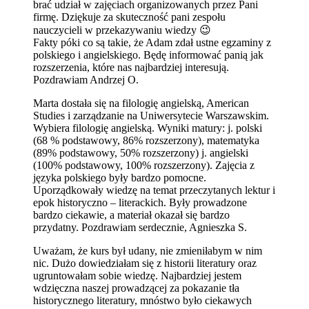
brać udział w zajęciach organizowanych przez Pani
firmę. Dziękuje za skuteczność pani zespołu
nauczycieli w przekazywaniu wiedzy 😉
Fakty póki co są takie, że Adam zdał ustne egzaminy z
polskiego i angielskiego. Będę informować panią jak
rozszerzenia, które nas najbardziej interesują.
Pozdrawiam Andrzej O.
Marta dostała się na filologię angielską, American
Studies i zarządzanie na Uniwersytecie Warszawskim.
Wybiera filologię angielską. Wyniki matury: j. polski
(68 % podstawowy, 86% rozszerzony), matematyka
(89% podstawowy, 50% rozszerzony) j. angielski
(100% podstawowy, 100% rozszerzony). Zajęcia z
języka polskiego były bardzo pomocne.
Uporządkowały wiedzę na temat przeczytanych lektur i
epok historyczno – literackich. Były prowadzone
bardzo ciekawie, a materiał okazał się bardzo
przydatny. Pozdrawiam serdecznie, Agnieszka S.
Uważam, że kurs był udany, nie zmieniłabym w nim
nic. Dużo dowiedziałam się z historii literatury oraz
ugruntowałam sobie wiedzę. Najbardziej jestem
wdzięczna naszej prowadzącej za pokazanie tła
historycznego literatury, mnóstwo było ciekawych