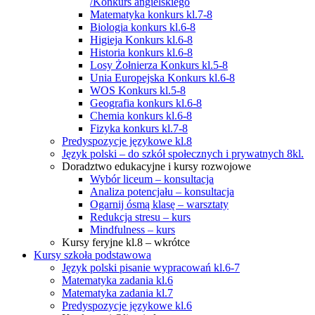
/Konkurs angielskiego
Matematyka konkurs kl.7-8
Biologia konkurs kl.6-8
Higieja Konkurs kl.6-8
Historia konkurs kl.6-8
Losy Żołnierza Konkurs kl.5-8
Unia Europejska Konkurs kl.6-8
WOS Konkurs kl.5-8
Geografia konkurs kl.6-8
Chemia konkurs kl.6-8
Fizyka konkurs kl.7-8
Predyspozycje językowe kl.8
Język polski – do szkół społecznych i prywatnych 8kl.
Doradztwo edukacyjne i kursy rozwojowe
Wybór liceum – konsultacja
Analiza potencjału – konsultacja
Ogarnij ósmą klasę – warsztaty
Redukcja stresu – kurs
Mindfulness – kurs
Kursy feryjne kl.8 – wkrótce
Kursy szkoła podstawowa
Język polski pisanie wypracowań kl.6-7
Matematyka zadania kl.6
Matematyka zadania kl.7
Predyspozycje językowe kl.6