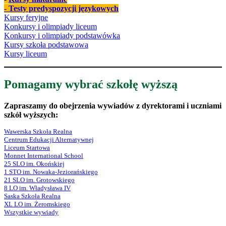
- Testy predyspozycji językowych
Kursy feryjne
Konkursy i olimpiady liceum
Konkursy i olimpiady podstawówka
Kursy szkoła podstawowa
Kursy liceum
Pomagamy wybrać szkołę wyższą
Zapraszamy do obejrzenia wywiadów z dyrektorami i uczniami
szkół wyższych:
Wawerska Szkoła Realna
Centrum Edukacji Alternatywnej
Liceum Startowa
Monnet International School
25 SLO im. Okońskiej
1 STO im. Nowaka-Jeziorańskiego
21 SLO im. Grotowskiego
8 LO im. Władysława IV
Saska Szkoła Realna
XL LO im. Żeromskiego
Wszystkie wywiady