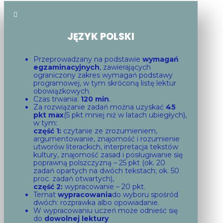

JĘZYK POLSKI
Przeprowadzany na podstawie
wymagań
egzaminacyjnych
, zawierających
ograniczony zakres wymagań podstawy
programowej, w tym skróconą listę lektur
obowiązkowych.
Czas trwania:
120 min
.
Za rozwiązanie zadań można uzyskać
45
pkt max
(5 pkt mniej niż w latach ubiegłych),
w tym:
część 1:
czytanie ze zrozumieniem,
argumentowanie, znajomość i rozumienie
utworów literackich, interpretacja tekstów
kultury, znajomość zasad i posługiwanie się
poprawną polszczyzną – 25 pkt (ok. 20
zadań opartych na dwóch tekstach; ok. 50
proc. zadań otwartych),
część 2:
wypracowanie – 20 pkt.
Temat
wypracowania
do wyboru spośród
dwóch: rozprawka albo opowiadanie.
W wypracowaniu uczeń może odnieść się
do
dowolnej lektury