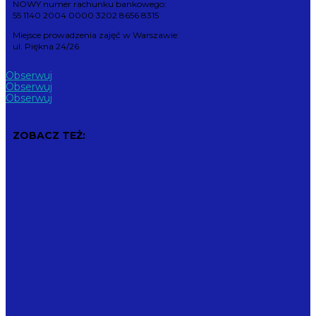
NOWY numer rachunku bankowego:
55 1140 2004 0000 3202 8656 8315
Miejsce prowadzenia zajęć w Warszawie:
ul. Piękna 24/26
Obserwuj
Obserwuj
Obserwuj
ZOBACZ TEŻ: