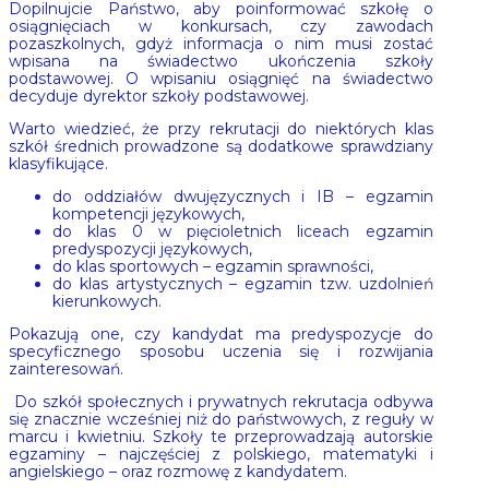
Dopilnujcie Państwo, aby poinformować szkołę o
osiągnięciach w konkursach, czy zawodach
pozaszkolnych, gdyż informacja o nim musi zostać
wpisana na świadectwo ukończenia szkoły
podstawowej. O wpisaniu osiągnięć na świadectwo
decyduje dyrektor szkoły podstawowej.
Warto wiedzieć, że przy rekrutacji do niektórych klas
szkół średnich prowadzone są dodatkowe sprawdziany
klasyfikujące.
do oddziałów dwujęzycznych i IB – egzamin
kompetencji językowych,
do klas 0 w pięcioletnich liceach egzamin
predyspozycji językowych,
do klas sportowych – egzamin sprawności,
do klas artystycznych – egzamin tzw. uzdolnień
kierunkowych.
Pokazują one, czy kandydat ma predyspozycje do
specyficznego sposobu uczenia się i rozwijania
zainteresowań.
Do szkół społecznych i prywatnych rekrutacja odbywa
się znacznie wcześniej niż do państwowych, z reguły w
marcu i kwietniu. Szkoły te przeprowadzają autorskie
egzaminy – najczęściej z polskiego, matematyki i
angielskiego – oraz rozmowę z kandydatem.