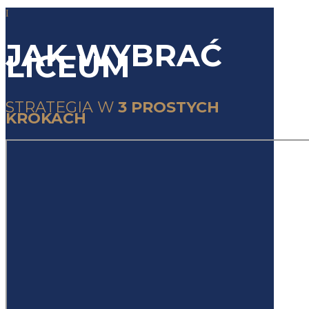
I
JAK WYBRAĆ
LICEUM
STRATEGIA W
3 PROSTYCH
KROKACH