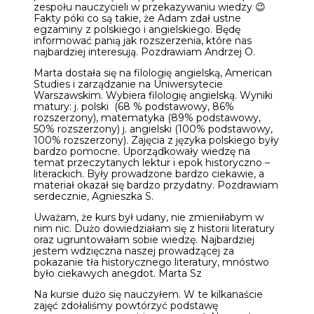
zespołu nauczycieli w przekazywaniu wiedzy 😉
Fakty póki co są takie, że Adam zdał ustne
egzaminy z polskiego i angielskiego. Będę
informować panią jak rozszerzenia, które nas
najbardziej interesują. Pozdrawiam Andrzej O.
Marta dostała się na filologię angielską, American
Studies i zarządzanie na Uniwersytecie
Warszawskim. Wybiera filologię angielską. Wyniki
matury: j. polski (68 % podstawowy, 86%
rozszerzony), matematyka (89% podstawowy,
50% rozszerzony) j. angielski (100% podstawowy,
100% rozszerzony). Zajęcia z języka polskiego były
bardzo pomocne. Uporządkowały wiedzę na
temat przeczytanych lektur i epok historyczno –
literackich. Były prowadzone bardzo ciekawie, a
materiał okazał się bardzo przydatny. Pozdrawiam
serdecznie, Agnieszka S.
Uważam, że kurs był udany, nie zmieniłabym w
nim nic. Dużo dowiedziałam się z historii literatury
oraz ugruntowałam sobie wiedzę. Najbardziej
jestem wdzięczna naszej prowadzącej za
pokazanie tła historycznego literatury, mnóstwo
było ciekawych anegdot. Marta Sz
Na kursie dużo się nauczyłem. W te kilkanaście
zajęć zdołaliśmy powtórzyć podstawę