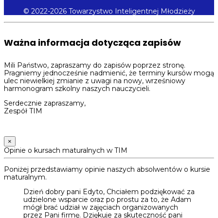
© 2022-2026 Towarzystwo Inteligentnej Młodzieży
Ważna informacja dotycząca zapisów
Mili Państwo, zapraszamy do zapisów poprzez stronę.
Pragniemy jednocześnie nadmienić, że terminy kursów mogą
ulec niewielkiej zmianie z uwagi na nowy, wrześniowy
harmonogram szkolny naszych nauczycieli.
Serdecznie zapraszamy,
Zespół TIM
×
Opinie o kursach maturalnych w TIM
Poniżej przedstawiamy opinie naszych absolwentów o kursie
maturalnym.
Dzień dobry pani Edyto, Chciałem podziękować za
udzielone wsparcie oraz po prostu za to, że Adam
mógł brać udział w zajęciach organizowanych
przez Pani firmę. Dziękuje za skuteczność pani