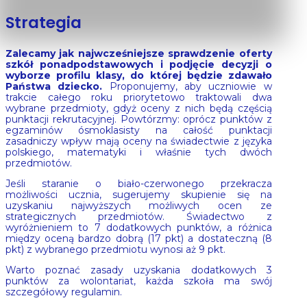
Strategia
Zalecamy jak najwcześniejsze sprawdzenie oferty
szkół ponadpodstawowych i podjęcie decyzji o
wyborze profilu klasy, do której będzie zdawało
Państwa dziecko.
Proponujemy, aby uczniowie w
trakcie całego roku priorytetowo traktowali dwa
wybrane przedmioty, gdyż oceny z nich będą częścią
punktacji rekrutacyjnej. Powtórzmy: oprócz punktów z
egzaminów ósmoklasisty na całość punktacji
zasadniczy wpływ mają oceny na świadectwie z języka
polskiego, matematyki i właśnie tych dwóch
przedmiotów.
Jeśli staranie o biało-czerwonego przekracza
możliwości ucznia, sugerujemy skupienie się na
uzyskaniu najwyższych możliwych ocen ze
strategicznych przedmiotów. Świadectwo z
wyróżnieniem to 7 dodatkowych punktów, a różnica
między oceną bardzo dobrą (17 pkt) a dostateczną (8
pkt) z wybranego przedmiotu wynosi aż 9 pkt.
Warto poznać zasady uzyskania dodatkowych 3
punktów za wolontariat, każda szkoła ma swój
szczegółowy regulamin.