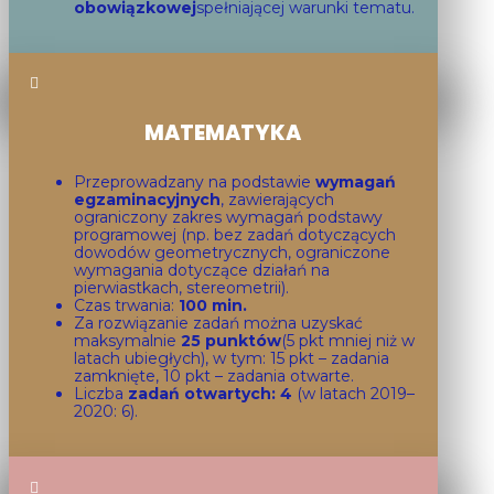
obowiązkowej
spełniającej warunki tematu.

MATEMATYKA
Przeprowadzany na podstawie
wymagań
egzaminacyjnych
, zawierających
ograniczony zakres wymagań podstawy
programowej (np. bez zadań dotyczących
dowodów geometrycznych, ograniczone
wymagania dotyczące działań na
pierwiastkach, stereometrii).
Czas trwania:
100 min
.
Za rozwiązanie zadań można uzyskać
maksymalnie
25 punktów
(5 pkt mniej niż w
latach ubiegłych), w tym: 15 pkt – zadania
zamknięte, 10 pkt – zadania otwarte.
Liczba
zadań otwartych: 4
(w latach 2019–
2020: 6).
