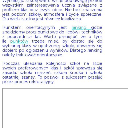
Wybierając szkołę warto wziąć pod uwagę przede
wszystkim zainteresowania ucznia związane z
profilem klas oraz języki obce. Nie bez znaczenia
jest poziom szkoły, atmosfera i życie społeczne.
Dla wielu istotna jest również lokalizacja.
Punktem orientacyjnym jest
ranking
gdzie
znajdziemy progi punktowe do liceów i techników
z poprzednich lat. Warto pamiętać, że o tym
ile
punktów
trzeba mieć, by dostać się do
wybranej klasy w upatrzonej szkole, dowiemy się
dopiero po ogłoszeniu wyników. Dlatego ranking
należy traktować orientacyjnie.
Podczas układania kolejności szkół na liście
swoich preferowanych klas i szkół sprawdza się
zasada: szkoła marzeń, szkoła środka i szkoła
ostatniej szansy. To pozwoli z sukcesem przejść
przez proces rekrutacyjny.