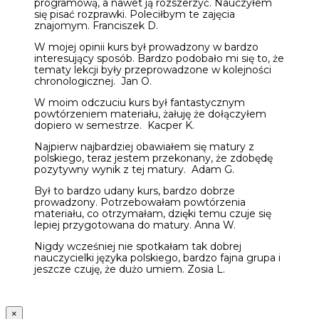
programową, a nawet ją rozszerzyć. Nauczyłem
się pisać rozprawki. Poleciłbym te zajęcia
znajomym. Franciszek D.
W mojej opinii kurs był prowadzony w bardzo
interesujący sposób. Bardzo podobało mi się to, że
tematy lekcji były przeprowadzone w kolejności
chronologicznej. Jan O.
W moim odczuciu kurs był fantastycznym
powtórzeniem materiału, żałuję że dołączyłem
dopiero w semestrze. Kacper K.
Najpierw najbardziej obawiałem się matury z
polskiego, teraz jestem przekonany, że zdobędę
pozytywny wynik z tej matury. Adam G.
Był to bardzo udany kurs, bardzo dobrze
prowadzony. Potrzebowałam powtórzenia
materiału, co otrzymałam, dzięki temu czuje się
lepiej przygotowana do matury. Anna W.
Nigdy wcześniej nie spotkałam tak dobrej
nauczycielki języka polskiego, bardzo fajna grupa i
jeszcze czuję, że dużo umiem. Zosia L.
×