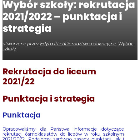
Wybór szkoły: rekrutacja
2021/2022 – punktacja i
strategia
utworzone przez
Edyta Plich
Doradztwo edukacyjne
,
Wybór
szkoły
Rekrutacja do liceum
2021/22
Punktacja i strategia
Punktacja
Opracowaliśmy dla Państwa informacje dotyczące
rekrutacji ósmoklasistów do liceów w roku szkolnym
2021/2022. Podajemy zarówno zasady punktacji, jak i