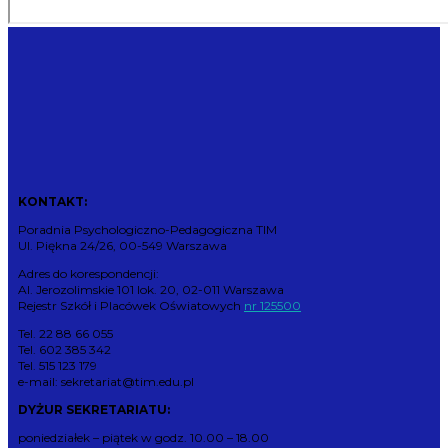
KONTAKT:
Poradnia Psychologiczno-Pedagogiczna TIM
Ul. Piękna 24/26, 00-549 Warszawa
Adres do korespondencji:
Al. Jerozolimskie 101 lok. 20, 02-011 Warszawa
Rejestr Szkół i Placówek Oświatowych
nr 125500
Tel. 22 88 66 055
Tel. 602 385 342
Tel. 515 123 179
e-mail: sekretariat@tim.edu.pl
DYŻUR SEKRETARIATU:
poniedziałek – piątek w godz. 10.00 – 18.00