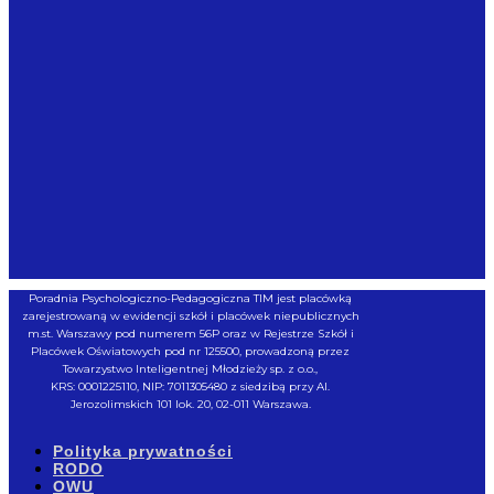
Poradnia Psychologiczno-Pedagogiczna TIM jest placówką
zarejestrowaną w ewidencji szkół i placówek niepublicznych
m.st. Warszawy pod numerem 56P oraz w Rejestrze Szkół i
Placówek Oświatowych pod nr 125500, prowadzoną przez
Towarzystwo Inteligentnej Młodzieży sp. z o.o.,
KRS: 0001225110, NIP: 7011305480 z siedzibą przy Al.
Jerozolimskich 101 lok. 20, 02-011 Warszawa.
Polityka prywatności
RODO
OWU