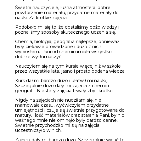
Świetni nauczyciele, luźna atmosfera, dobre
powtórzenie materiału, przydatne materiały do
nauki. Za krótkie zajęcia.
Podobało mi się to, że dostaliśmy dożo wiedzy i
poznaliśmy sposoby skutecznego uczenia się.
Chemia, biologia, geografia najlepsze, ponieważ
były ciekawie prowadzone i dużo z nich
wyniosłem. Pani od chemii umiała wszystko
dobrze wytłumaczyć.
Nauczyłem się na tym kursie więcej niż w szkole
przez wszystkie lata, jasno i prosto podana wiedza.
Kurs dał mi bardzo dużo i ułatwił mi naukę.
Szczególnie dużo dały mi zajęcia z chemii i
geografii. Niestety zajęcia trwały zbyt krótko.
Nigdy na zajęciach nie nudziłam się, nie
marnowała czasu, wyćwiczyłam przydatne
umiejętności i czuje się świetnie przygotowana do
matury. Ilość materiałów oraz starania Pani, by nic
ważnego mnie nie ominęło były bardzo cenne.
Świetnie przychodziło mi się na zajęcia i
uczestniczyło w nich.
Zajęcia dały mi bardzo dużo. Szczególnie widać to