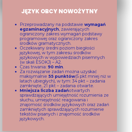
JĘZYK OBCY NOWOŻYTNY
Przeprowadzany na podstawie
wymagań
egzaminacyjnych
, zawierających
ograniczony zakres wymagań podstawy
programowej oraz ograniczony zakres
środków gramatycznych.
Oczekiwany średni poziom biegłości
językowej, w tym zakresu środków
językowych w wypowiedziach pisemnych
(w skali ESOKJ) – A2.
Czas trwania:
90 min
.
Za rozwiązanie zadań można uzyskać
maksymalnie
55 punktów
(5 pkt mniej niż w
latach ubiegłych), w tym: 34 pkt – zadania
zamknięte, 21 pkt – zadania otwarte.
Mniejsza liczba zadań
otwartych
sprawdzających umiejętność rozumienia ze
słuchu, umiejętność reagowania i
znajomość środków językowych oraz zadań
zamkniętych sprawdzających rozumienie
tekstów pisanych i znajomość środków
językowych.