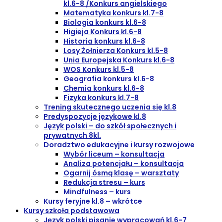
kl.6-8 /Konkurs angielskiego
Matematyka konkurs kl.7-8
Biologia konkurs kl.6-8
Higieja Konkurs kl.6-8
Historia konkurs kl.6-8
Losy Żołnierza Konkurs kl.5-8
Unia Europejska Konkurs kl.6-8
WOS Konkurs kl.5-8
Geografia konkurs kl.6-8
Chemia konkurs kl.6-8
Fizyka konkurs kl.7-8
Trening skutecznego uczenia się kl.8
Predyspozycje językowe kl.8
Język polski – do szkół społecznych i
prywatnych 8kl.
Doradztwo edukacyjne i kursy rozwojowe
Wybór liceum – konsultacja
Analiza potencjału – konsultacja
Ogarnij ósmą klasę – warsztaty
Redukcja stresu – kurs
Mindfulness – kurs
Kursy feryjne kl.8 – wkrótce
Kursy szkoła podstawowa
Język polski pisanie wypracowań kl.6-7