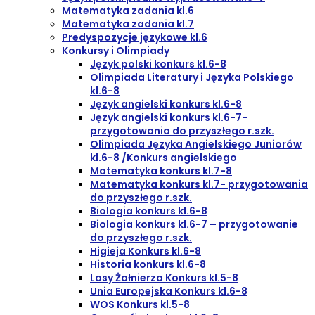
Matematyka zadania kl.6
Matematyka zadania kl.7
Predyspozycje językowe kl.6
Konkursy i Olimpiady
Język polski konkurs kl.6-8
Olimpiada Literatury i Języka Polskiego
kl.6-8
Język angielski konkurs kl.6-8
Język angielski konkurs kl.6-7-
przygotowania do przyszłego r.szk.
Olimpiada Języka Angielskiego Juniorów
kl.6-8 /Konkurs angielskiego
Matematyka konkurs kl.7-8
Matematyka konkurs kl.7- przygotowania
do przyszłego r.szk.
Biologia konkurs kl.6-8
Biologia konkurs kl.6-7 – przygotowanie
do przyszłego r.szk.
Higieja Konkurs kl.6-8
Historia konkurs kl.6-8
Losy Żołnierza Konkurs kl.5-8
Unia Europejska Konkurs kl.6-8
WOS Konkurs kl.5-8