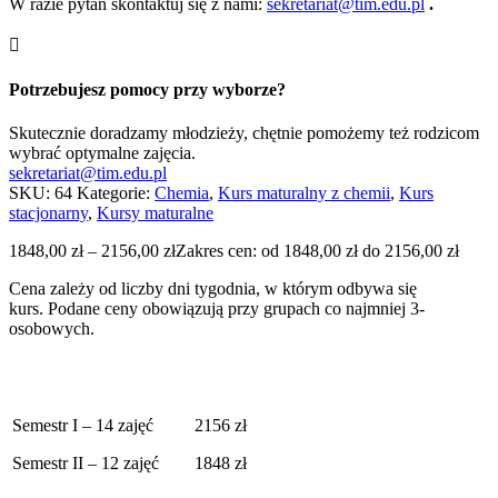
W razie pytań skontaktuj się z nami:
sekretariat@tim.edu.pl
.

Potrzebujesz pomocy przy wyborze?
Skutecznie doradzamy młodzieży, chętnie pomożemy też rodzicom
wybrać optymalne zajęcia.
sekretariat@tim.edu.pl
SKU:
64
Kategorie:
Chemia
,
Kurs maturalny z chemii
,
Kurs
stacjonarny
,
Kursy maturalne
1848,00
zł
–
2156,00
zł
Zakres cen: od 1848,00 zł do 2156,00 zł
Cena zależy od liczby dni tygodnia, w którym odbywa się
kurs. Podane ceny obowiązują przy grupach co najmniej 3-
osobowych.
Semestr I – 14 zajęć
2156 zł
Semestr II – 12 zajęć
1848 zł