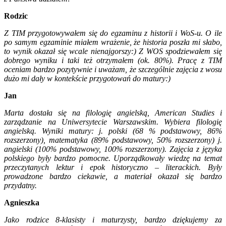
Rodzic
Z TIM przygotowywałem się do egzaminu z historii i WoS-u. O ile
po samym egzaminie miałem wrażenie, że historia poszła mi słabo,
to wynik okazał się wcale nienajgorszy:) Z WOS spodziewałem się
dobrego wyniku i taki też otrzymałem (ok. 80%). Pracę z TIM
oceniam bardzo pozytywnie i uważam, że szczególnie zajęcia z wosu
dużo mi dały w kontekście przygotowań do matury:)
Jan
Marta dostała się na filologię angielską, American Studies i
zarządzanie na Uniwersytecie Warszawskim. Wybiera filologię
angielską. Wyniki matury: j. polski (68 % podstawowy, 86%
rozszerzony), matematyka (89% podstawowy, 50% rozszerzony) j.
angielski (100% podstawowy, 100% rozszerzony). Zajęcia z języka
polskiego były bardzo pomocne. Uporządkowały wiedzę na temat
przeczytanych lektur i epok historyczno – literackich. Były
prowadzone bardzo ciekawie, a materiał okazał się bardzo
przydatny.
Agnieszka
Jako rodzice 8-klasisty i maturzysty, bardzo dziękujemy za