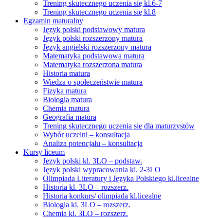
Trening skutecznego uczenia się kl.6-7
Trening skutecznego uczenia się kl.8
Egzamin maturalny
Język polski podstawowy matura
Język polski rozszerzony matura
Język angielski rozszerzony matura
Matematyka podstawowa matura
Matematyka rozszerzona matura
Historia matura
Wiedza o społeczeństwie matura
Fizyka matura
Biologia matura
Chemia matura
Geografia matura
Trening skutecznego uczenia się dla maturzystów
Wybór uczelni – konsultacja
Analiza potencjału – konsultacja
Kursy liceum
Język polski kl. 3LO – podstaw.
Język polski wypracowania kl. 2-3LO
Olimpiada Literatury i Języka Polskiego kl.licealne
Historia kl. 3LO – rozszerz.
Historia konkurs/ olimpiada kl.licealne
Biologia kl. 3LO – rozszerz.
Chemia kl. 3LO – rozszerz.