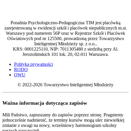
Poradnia Psychologiczno-Pedagogiczna TIM jest placówką
zarejestrowaną w ewidencji szkół i placówek niepublicznych m.st.
Warszawy pod numerem 56P oraz w Rejestrze Szkół i Placówek
Oświatowych pod nr 125500, prowadzoną przez Towarzystwo
Inteligentnej Młodzieży sp. z o.o.,
KRS: 0001225110, NIP: 7011305480 z siedzibą przy Al.
Jerozolimskich 101 lok. 20, 02-011 Warszawa.
Polityka prywatności
RODO
OWU
© 2022-2026 Towarzystwo Inteligentnej Młodzieży
Ważna informacja dotycząca zapisów
Mili Państwo, zapraszamy do zapisów poprzez stronę. Pragniemy
jednocześnie nadmienić, że terminy kursów mogą ulec niewielkiej
zmianie z uwagi na nowy, wrześniowy harmonogram szkolny
naszych nauczycieli.