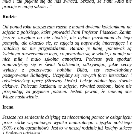
miła i tak pięknie się do nas zwraca. Szkoda, że Pani Ania nie
pracuje w mojej szkole…”
Rodzic
Od ponad roku uczęszczam razem z moimi dwiema koleżankami na
zajęcia z polskiego, które prowadzi Pani Profesor Piasecka. Zanim
jeszcze zaczęłam na nie chodzić, nie byłam przekonana do tego
pomysłu, ale okazało się, że zajęcia są naprawdę interesujące i z
radością na nie przyjeżdżałam. Bardzo je lubię, ponieważ są
świetnym rozszerzeniem tego, co przerabia się w szkole, i panuje na
nich miła i mało szkolna atmosfera. Podczas tych spotkań
zanurzałyśmy się w świat Śródziemia, odkrywając, jakie cechy
wylazły z poczciwego hobbita Bilba, czy rozważałyśmy
postępowanie Balladyny. Uczyłyśmy się nowych form literackich i
odwiedziłyśmy operę (Straszny Dwór). Lekcje zdalne były równie
ciekawe. Polecam każdemu te zajęcia, również osobom, które nie
przepadają za językiem polskim. Jestem pewna, że zmienią one
Wasze nastawienie.
Irena
Jeszcze raz serdecznie dziękuję za nieocenioną pomoc w osiągnięciu
przez córkę wspaniałego wyniku maturalnego z języka polskiego
(90% z obu egzaminów). Jest to w naszej rodzinie już kolejny sukces
z Państwa udziałem!