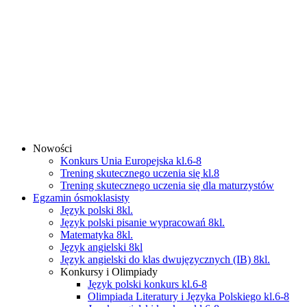
Nowości
Konkurs Unia Europejska kl.6-8
Trening skutecznego uczenia się kl.8
Trening skutecznego uczenia się dla maturzystów
Egzamin ósmoklasisty
Język polski 8kl.
Język polski pisanie wypracowań 8kl.
Matematyka 8kl.
Język angielski 8kl
Język angielski do klas dwujęzycznych (IB) 8kl.
Konkursy i Olimpiady
Język polski konkurs kl.6-8
Olimpiada Literatury i Języka Polskiego kl.6-8