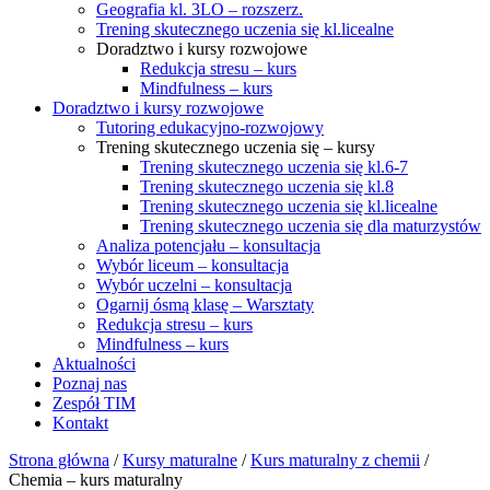
Geografia kl. 3LO – rozszerz.
Trening skutecznego uczenia się kl.licealne
Doradztwo i kursy rozwojowe
Redukcja stresu – kurs
Mindfulness – kurs
Doradztwo i kursy rozwojowe
Tutoring edukacyjno-rozwojowy
Trening skutecznego uczenia się – kursy
Trening skutecznego uczenia się kl.6-7
Trening skutecznego uczenia się kl.8
Trening skutecznego uczenia się kl.licealne
Trening skutecznego uczenia się dla maturzystów
Analiza potencjału – konsultacja
Wybór liceum – konsultacja
Wybór uczelni – konsultacja
Ogarnij ósmą klasę – Warsztaty
Redukcja stresu – kurs
Mindfulness – kurs
Aktualności
Poznaj nas
Zespół TIM
Kontakt
Strona główna
/
Kursy maturalne
/
Kurs maturalny z chemii
/
Chemia – kurs maturalny