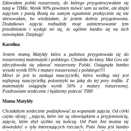
Zdawałam polski rozszerzony, do którego przygotowywałam się
tutaj w TIMie. Wynik 90% powinien mówić sam za siebie, ale dzięki
zajęciom z panią Beatą na samym egzaminie praktycznie się nie
stresowałam, bo wiedziałam, że jestem dobrze przygotowana.
Dodatkowo zajęcia rozbudziły moje zainteresowanie tym
przedmiotem i wydaje mi się, że ogólnie bardzo się na nich
rozwinęłam. Dziękuję!
Karolina
Jestem mamą Matyldy która u państwa przygotowała się do
rozszerzonej matematyki i polskiego. Chodziła do klasy Mat Geo ale
zdecydowała się zdawać rozszerzony Polski. Osiągnęła bardzo
wysoki wynik 95% z matury rozszerzonej z polskiego!!!!
Mówi że jest to zasługa nauczycielki, która według niej jest
najlepszą nauczycielką polonistyki na jaką do tej pory trafiła. Z
matematyki osiągnęła wynik 56% z matury rozszerzonej.
Pozdrawiam serdecznie i będziemy polecać TIM!
Mama Matyldy
Chciałabym serdecznie podziękować za wspaniałe zajęcia. Od córki
często słyszę: „zajęcia, które nie są obowiązkiem a przyjemnością,
zajęcia, które zbyt szybko się kończą. Od Pani Ani można się
dowiedzieć o tylu interesujących rzeczach. Pani Ania jest bardzo