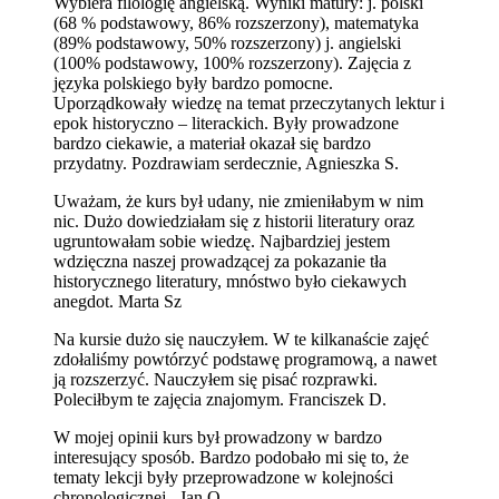
Wybiera filologię angielską. Wyniki matury: j. polski
(68 % podstawowy, 86% rozszerzony), matematyka
(89% podstawowy, 50% rozszerzony) j. angielski
(100% podstawowy, 100% rozszerzony). Zajęcia z
języka polskiego były bardzo pomocne.
Uporządkowały wiedzę na temat przeczytanych lektur i
epok historyczno – literackich. Były prowadzone
bardzo ciekawie, a materiał okazał się bardzo
przydatny. Pozdrawiam serdecznie, Agnieszka S.
Uważam, że kurs był udany, nie zmieniłabym w nim
nic. Dużo dowiedziałam się z historii literatury oraz
ugruntowałam sobie wiedzę. Najbardziej jestem
wdzięczna naszej prowadzącej za pokazanie tła
historycznego literatury, mnóstwo było ciekawych
anegdot. Marta Sz
Na kursie dużo się nauczyłem. W te kilkanaście zajęć
zdołaliśmy powtórzyć podstawę programową, a nawet
ją rozszerzyć. Nauczyłem się pisać rozprawki.
Poleciłbym te zajęcia znajomym. Franciszek D.
W mojej opinii kurs był prowadzony w bardzo
interesujący sposób. Bardzo podobało mi się to, że
tematy lekcji były przeprowadzone w kolejności
chronologicznej. Jan O.