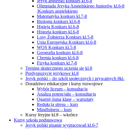
Język angielski konkurs kl.6-8
Olimpiada Języka Angielskiego Juniorów kl.6-8
/Konkurs angielskiego
Matematyka konkurs kl.7-8
Biologia konkurs kl.6-8
Higieja Konkurs kl.6-8
Historia konkurs kl.6-8
Losy Żołnierza Konkurs kl.5-8
Unia Europejska Konkurs kl.6-8
WOS Konkurs kl.5-8
Geografia konkurs kl.6-8
Chemia konkurs kl.6-8
Fizyka konkurs kl.7-8
Trening skutecznego uczenia się kl.8
Predyspozycje językowe kl.8
Język polski – do szkół społecznych i prywatnych 8kl.
Doradztwo edukacyjne i kursy rozwojowe
Wybór liceum – konsultacja
Analiza potencjału – konsultacja
Ogarnij ósmą klasę – warsztaty
Redukcja stresu – kurs
Mindfulness – kurs
Kursy feryjne kl.8 – wkrótce
Kursy szkoła podstawowa
Język polski pisanie wypracowań kl.6-7