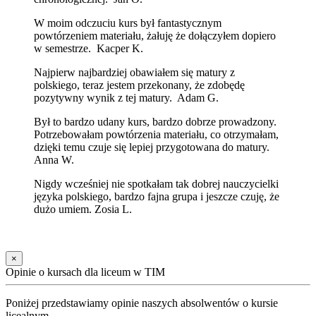
W moim odczuciu kurs był fantastycznym
powtórzeniem materiału, żałuję że dołączyłem dopiero
w semestrze. Kacper K.
Najpierw najbardziej obawiałem się matury z
polskiego, teraz jestem przekonany, że zdobędę
pozytywny wynik z tej matury. Adam G.
Był to bardzo udany kurs, bardzo dobrze prowadzony.
Potrzebowałam powtórzenia materiału, co otrzymałam,
dzięki temu czuje się lepiej przygotowana do matury.
Anna W.
Nigdy wcześniej nie spotkałam tak dobrej nauczycielki
języka polskiego, bardzo fajna grupa i jeszcze czuję, że
dużo umiem. Zosia L.
×
Opinie o kursach dla liceum w TIM
Poniżej przedstawiamy opinie naszych absolwentów o kursie
licealnym.