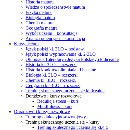
Historia matura
Wiedza o społeczeństwie matura
Fizyka matura
Biologia matura
Chemia matura
Geografia matura
Wybór uczelni – konsultacja
Analiza potencjału – konsultacja
Kursy liceum
Język polski kl. 3LO – podstaw.
Język polski wypracowania kl. 2-3LO
Olimpiada Literatury i Języka Polskiego kl.licealne
Historia kl. 3LO – rozszerz.
Historia konkurs/ olimpiada kl.licealne
Biologia kl. 3LO – rozszerz.
Chemia kl. 3LO – rozszerz.
Geografia kl. 3LO – rozszerz.
Trening skutecznego uczenia się kl.licealne
Doradztwo i kursy rozwojowe
Redukcja stresu – kurs
Mindfulness – kurs
Doradztwo i kursy rozwojowe
Tutoring edukacyjno-rozwojowy
Trening skutecznego uczenia się – kursy
Trening skutecznego uczenia się kl.4-5