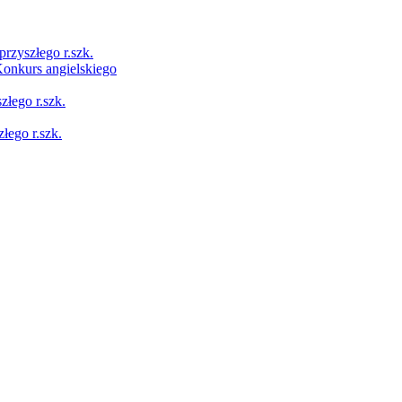
przyszłego r.szk.
Konkurs angielskiego
łego r.szk.
łego r.szk.