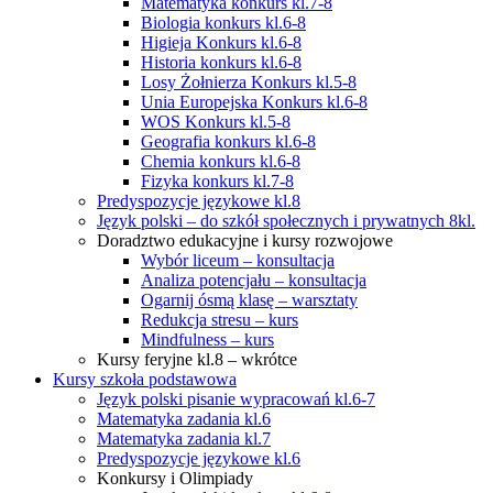
Matematyka konkurs kl.7-8
Biologia konkurs kl.6-8
Higieja Konkurs kl.6-8
Historia konkurs kl.6-8
Losy Żołnierza Konkurs kl.5-8
Unia Europejska Konkurs kl.6-8
WOS Konkurs kl.5-8
Geografia konkurs kl.6-8
Chemia konkurs kl.6-8
Fizyka konkurs kl.7-8
Predyspozycje językowe kl.8
Język polski – do szkół społecznych i prywatnych 8kl.
Doradztwo edukacyjne i kursy rozwojowe
Wybór liceum – konsultacja
Analiza potencjału – konsultacja
Ogarnij ósmą klasę – warsztaty
Redukcja stresu – kurs
Mindfulness – kurs
Kursy feryjne kl.8 – wkrótce
Kursy szkoła podstawowa
Język polski pisanie wypracowań kl.6-7
Matematyka zadania kl.6
Matematyka zadania kl.7
Predyspozycje językowe kl.6
Konkursy i Olimpiady