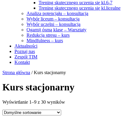
Trening skutecznego uczenia się kl.6-7
Trening skutecznego uczenia się kl.licealne
Analiza potencjału – konsultacja
Wybór liceum – konsultacja
Wybór uczelni – konsultacja
Ogarnij ósmą klasę – Warsztaty
Redukcja stresu – kurs
Mindfulness – kurs
Aktualności
Poznaj nas
Zespół TIM
Kontakt
Strona główna
/ Kurs stacjonarny
Kurs stacjonarny
Wyświetlanie 1–9 z 30 wyników