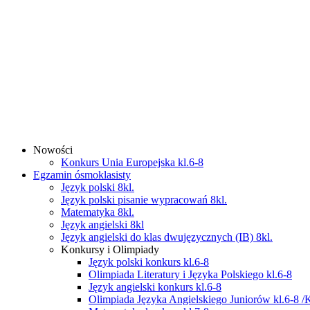
Nowości
Konkurs Unia Europejska kl.6-8
Egzamin ósmoklasisty
Język polski 8kl.
Język polski pisanie wypracowań 8kl.
Matematyka 8kl.
Język angielski 8kl
Język angielski do klas dwujęzycznych (IB) 8kl.
Konkursy i Olimpiady
Język polski konkurs kl.6-8
Olimpiada Literatury i Języka Polskiego kl.6-8
Język angielski konkurs kl.6-8
Olimpiada Języka Angielskiego Juniorów kl.6-8 /