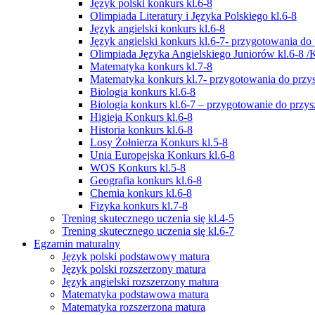
Język polski konkurs kl.6-8
Olimpiada Literatury i Języka Polskiego kl.6-8
Język angielski konkurs kl.6-8
Język angielski konkurs kl.6-7- przygotowania do 
Olimpiada Języka Angielskiego Juniorów kl.6-8 /
Matematyka konkurs kl.7-8
Matematyka konkurs kl.7- przygotowania do przysz
Biologia konkurs kl.6-8
Biologia konkurs kl.6-7 – przygotowanie do przysz
Higieja Konkurs kl.6-8
Historia konkurs kl.6-8
Losy Żołnierza Konkurs kl.5-8
Unia Europejska Konkurs kl.6-8
WOS Konkurs kl.5-8
Geografia konkurs kl.6-8
Chemia konkurs kl.6-8
Fizyka konkurs kl.7-8
Trening skutecznego uczenia się kl.4-5
Trening skutecznego uczenia się kl.6-7
Egzamin maturalny
Język polski podstawowy matura
Język polski rozszerzony matura
Język angielski rozszerzony matura
Matematyka podstawowa matura
Matematyka rozszerzona matura