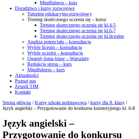
Mindfulness – kurs
Doradztwo i kursy rozwojowe
Tutoring edukacyjno-rozwojowy
Trening skutecznego uczenia się – kursy
Trening skutecznego uczenia się kl.4-5
Trening skutecznego uczenia się kl.6-7
Trening skutecznego uczenia się kl.licealne
Analiza potencjału – konsultacja
Wybór liceum – konsultacja
Wybór uczelni – konsultacja
Ogarnij ósmą klasę – Warsztaty
Redukcja stresu – kurs
Mindfulness – kurs
Aktualności
Poznaj nas
Zespół TIM
Kontakt
Strona główna
/
Kursy szkoła podstawowa
/
kursy dla 8. klasy
/
Język angielski – Przygotowanie do konkursu kuratoryjnego kl. 6-8
Język angielski –
Przygotowanie do konkursu