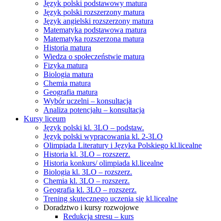
Język polski podstawowy matura
Język polski rozszerzony matura
Język angielski rozszerzony matura
Matematyka podstawowa matura
Matematyka rozszerzona matura
Historia matura
Wiedza o społeczeństwie matura
Fizyka matura
Biologia matura
Chemia matura
Geografia matura
Wybór uczelni – konsultacja
Analiza potencjału – konsultacja
Kursy liceum
Język polski kl. 3LO – podstaw.
Język polski wypracowania kl. 2-3LO
Olimpiada Literatury i Języka Polskiego kl.licealne
Historia kl. 3LO – rozszerz.
Historia konkurs/ olimpiada kl.licealne
Biologia kl. 3LO – rozszerz.
Chemia kl. 3LO – rozszerz.
Geografia kl. 3LO – rozszerz.
Trening skutecznego uczenia się kl.licealne
Doradztwo i kursy rozwojowe
Redukcja stresu – kurs