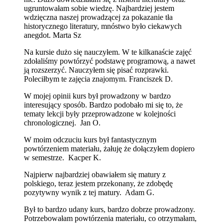
ugruntowałam sobie wiedzę. Najbardziej jestem
wdzięczna naszej prowadzącej za pokazanie tła
historycznego literatury, mnóstwo było ciekawych
anegdot. Marta Sz
Na kursie dużo się nauczyłem. W te kilkanaście zajęć
zdołaliśmy powtórzyć podstawę programową, a nawet
ją rozszerzyć. Nauczyłem się pisać rozprawki.
Poleciłbym te zajęcia znajomym. Franciszek D.
W mojej opinii kurs był prowadzony w bardzo
interesujący sposób. Bardzo podobało mi się to, że
tematy lekcji były przeprowadzone w kolejności
chronologicznej. Jan O.
W moim odczuciu kurs był fantastycznym
powtórzeniem materiału, żałuję że dołączyłem dopiero
w semestrze. Kacper K.
Najpierw najbardziej obawiałem się matury z
polskiego, teraz jestem przekonany, że zdobędę
pozytywny wynik z tej matury. Adam G.
Był to bardzo udany kurs, bardzo dobrze prowadzony.
Potrzebowałam powtórzenia materiału, co otrzymałam,