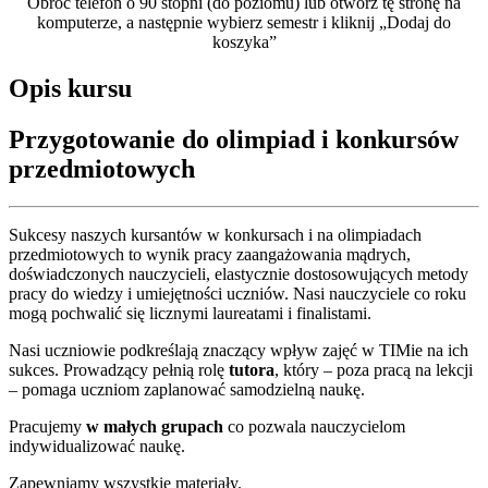
Obróć telefon o 90 stopni (do poziomu) lub otwórz tę stronę na
komputerze, a następnie wybierz semestr i kliknij „Dodaj do
koszyka”
Opis kursu
Przygotowanie do olimpiad i konkursów
przedmiotowych
Sukcesy naszych kursantów w konkursach i na olimpiadach
przedmiotowych to wynik pracy zaangażowania mądrych,
doświadczonych nauczycieli, elastycznie dostosowujących metody
pracy do wiedzy i umiejętności uczniów. Nasi nauczyciele co roku
mogą pochwalić się licznymi laureatami i finalistami.
Nasi uczniowie podkreślają znaczący wpływ zajęć w TIMie na ich
sukces. Prowadzący pełnią rolę
tutora
, który – poza pracą na lekcji
– pomaga uczniom zaplanować samodzielną naukę.
Pracujemy
w małych grupach
co pozwala nauczycielom
indywidualizować naukę.
Zapewniamy wszystkie materiały.