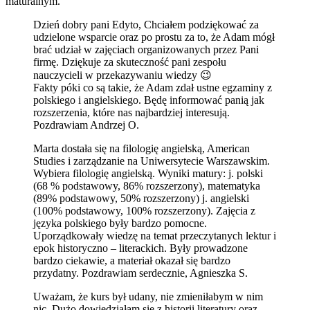
maturalnym.
Dzień dobry pani Edyto, Chciałem podziękować za
udzielone wsparcie oraz po prostu za to, że Adam mógł
brać udział w zajęciach organizowanych przez Pani
firmę. Dziękuje za skuteczność pani zespołu
nauczycieli w przekazywaniu wiedzy 😉
Fakty póki co są takie, że Adam zdał ustne egzaminy z
polskiego i angielskiego. Będę informować panią jak
rozszerzenia, które nas najbardziej interesują.
Pozdrawiam Andrzej O.
Marta dostała się na filologię angielską, American
Studies i zarządzanie na Uniwersytecie Warszawskim.
Wybiera filologię angielską. Wyniki matury: j. polski
(68 % podstawowy, 86% rozszerzony), matematyka
(89% podstawowy, 50% rozszerzony) j. angielski
(100% podstawowy, 100% rozszerzony). Zajęcia z
języka polskiego były bardzo pomocne.
Uporządkowały wiedzę na temat przeczytanych lektur i
epok historyczno – literackich. Były prowadzone
bardzo ciekawie, a materiał okazał się bardzo
przydatny. Pozdrawiam serdecznie, Agnieszka S.
Uważam, że kurs był udany, nie zmieniłabym w nim
nic. Dużo dowiedziałam się z historii literatury oraz