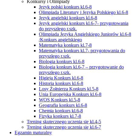
Konkursy i Olimpiady
Język polski konkurs kl.6-8
Olimpiada Literatury i Języka Polskiego kl.6-8
Język angielski konkurs kl.6-8
Język angielski konkurs kl.6-7- przygotowania
do przyszłego r.szk.
Olimpiada Języka Angielskiego Juniorów kl.6-8
/Konkurs angielskiego
Matematyka konkurs kl.7-8
Matematyka konkurs kl.7- przygotowania do
przyszłego r.szk.
Biologia konkurs kl.6-8
Biologia konkurs kl.6-7 – przygotowanie do
przyszłego r.szk.
Higieja Konkurs kl.6-8
Historia konkurs kl.6-8
Losy Żołnierza Konkurs kl.5-8
Unia Europejska Konkurs kl.6-8
WOS Konkurs kl.5-8
Geografia konkurs kl.6-8
Chemia konkurs kl.6-8
Fizyka konkurs kl.7-8
Trening skutecznego uczenia się kl.4-5
Trening skutecznego uczenia się kl.6-7
Egzamin maturalny