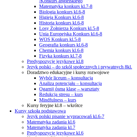
/Konkurs angielskiego
Matematyka konkurs kl.7-8
Biologia konkurs kl.6-8
Higieja Konkurs kl.6-8
Historia konkurs kl.6-8
Losy Żołnierza Konkurs kl.5-8
Unia Europejska Konkurs kl.6-8
WOS Konkurs kl.5-8
Geografia konkurs kl.6-8
Chemia konkurs kl.6-8
Fizyka konkurs kl.7-8
Predyspozycje językowe kl.8
Język polski – do szkół społecznych i prywatnych 8kl.
Doradztwo edukacyjne i kursy rozwojowe
Wybór liceum – konsultacja
Analiza potencjału – konsultacja
Ogarnij ósmą klasę – warsztaty
Redukcja stresu – kurs
Mindfulness – kurs
Kursy feryjne kl.8 – wkrótce
Kursy szkoła podstawowa
Język polski pisanie wypracowań kl.6-7
Matematyka zadania kl.6
Matematyka zadania kl.7
Predyspozycje językowe kl.6