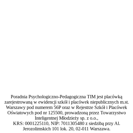
Poradnia Psychologiczno-Pedagogiczna TIM jest placówką
zarejestrowaną w ewidencji szkół i placówek niepublicznych m.st.
Warszawy pod numerem 56P oraz w Rejestrze Szkół i Placówek
Oświatowych pod nr 125500, prowadzoną przez Towarzystwo
Inteligentnej Młodzieży sp. z o.o.,
KRS: 0001225110, NIP: 7011305480 z siedzibą przy Al.
Jerozolimskich 101 lok. 20, 02-011 Warszawa.