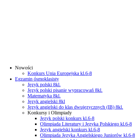
Nowości
Konkurs Unia Europejska kl.6-8
Egzamin ósmoklasisty
Język polski 8kl.
Język polski pisanie wypracowań 8kl.
Matematyka 8kl.
Język angielski 8kl
Język angielski do klas dwujęzycznych (IB) 8kl.
Konkursy i Olimpiady
Język polski konkurs kl.6-8
Olimpiada Literatury i Języka Polskiego kl.6-8
Język angielski konkurs kl.6-8
Olimpiada Języka Angielskiego Juniorów kl.6-8