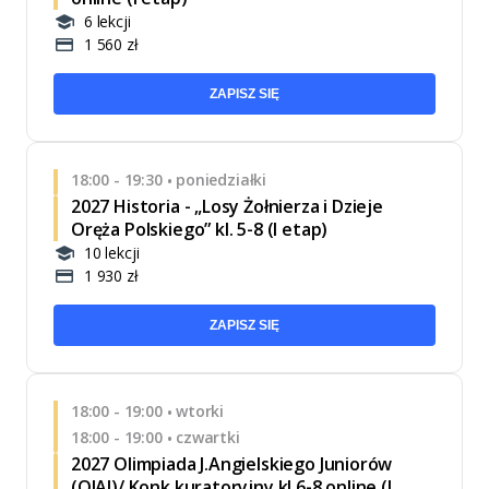
6 lekcji
1 560 zł
ZAPISZ SIĘ
18:00 - 19:30
poniedziałki
•
2027 Historia - „Losy Żołnierza i Dzieje
Oręża Polskiego” kl. 5-8 (I etap)
10 lekcji
1 930 zł
ZAPISZ SIĘ
18:00 - 19:00
wtorki
•
18:00 - 19:00
czwartki
•
2027 Olimpiada J.Angielskiego Juniorów
(OJAJ)/ Konk.kuratoryjny kl.6-8 online (I