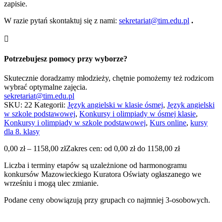
zapisie.
W razie pytań skontaktuj się z nami:
sekretariat@tim.edu.pl
.

Potrzebujesz pomocy przy wyborze?
Skutecznie doradzamy młodzieży, chętnie pomożemy też rodzicom
wybrać optymalne zajęcia.
sekretariat@tim.edu.pl
SKU:
22
Kategorii:
Język angielski w klasie ósmej
,
Język angielski
w szkole podstawowej
,
Konkursy i olimpiady w ósmej klasie
,
Konkursy i olimpiady w szkole podstawowej
,
Kurs online
,
kursy
dla 8. klasy
0,00
zł
–
1158,00
zł
Zakres cen: od 0,00 zł do 1158,00 zł
Liczba i terminy etapów są uzależnione od harmonogramu
konkursów Mazowieckiego Kuratora Oświaty ogłaszanego we
wrześniu i mogą ulec zmianie.
Podane ceny obowiązują przy grupach co najmniej 3-osobowych.