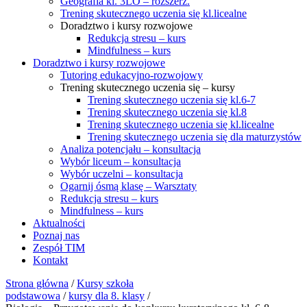
Geografia kl. 3LO – rozszerz.
Trening skutecznego uczenia się kl.licealne
Doradztwo i kursy rozwojowe
Redukcja stresu – kurs
Mindfulness – kurs
Doradztwo i kursy rozwojowe
Tutoring edukacyjno-rozwojowy
Trening skutecznego uczenia się – kursy
Trening skutecznego uczenia się kl.6-7
Trening skutecznego uczenia się kl.8
Trening skutecznego uczenia się kl.licealne
Trening skutecznego uczenia się dla maturzystów
Analiza potencjału – konsultacja
Wybór liceum – konsultacja
Wybór uczelni – konsultacja
Ogarnij ósmą klasę – Warsztaty
Redukcja stresu – kurs
Mindfulness – kurs
Aktualności
Poznaj nas
Zespół TIM
Kontakt
Strona główna
/
Kursy szkoła
podstawowa
/
kursy dla 8. klasy
/