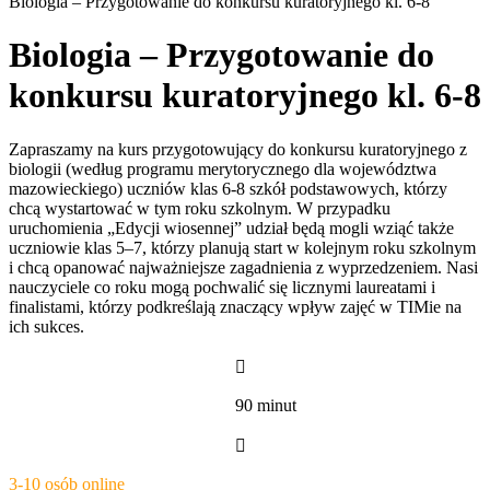
Biologia – Przygotowanie do konkursu kuratoryjnego kl. 6-8
Biologia – Przygotowanie do
konkursu kuratoryjnego kl. 6-8
Zapraszamy na kurs przygotowujący do konkursu kuratoryjnego z
biologii (według programu merytorycznego dla województwa
mazowieckiego) uczniów klas 6-8 szkół podstawowych, którzy
chcą wystartować w tym roku szkolnym. W przypadku
uruchomienia „Edycji wiosennej” udział będą mogli wziąć także
uczniowie klas 5–7, którzy planują start w kolejnym roku szkolnym
i chcą opanować najważniejsze zagadnienia z wyprzedzeniem. Nasi
nauczyciele co roku mogą pochwalić się licznymi laureatami i
finalistami, którzy podkreślają znaczący wpływ zajęć w TIMie na
ich sukces.

90 minut

3-10 osób online