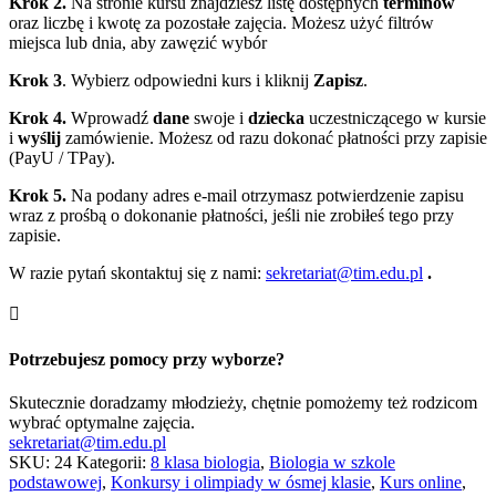
Krok 2.
Na stronie kursu znajdziesz listę dostępnych
terminów
oraz liczbę i kwotę za pozostałe zajęcia. Możesz użyć filtrów
miejsca lub dnia, aby zawęzić wybór
Krok 3
. Wybierz odpowiedni kurs i kliknij
Zapisz
.
Krok 4.
Wprowadź
dane
swoje i
dziecka
uczestniczącego w kursie
i
wyślij
zamówienie. Możesz od razu dokonać płatności przy zapisie
(PayU / TPay).
Krok 5.
Na podany adres e‑mail otrzymasz potwierdzenie zapisu
wraz z prośbą o dokonanie płatności, jeśli nie zrobiłeś tego przy
zapisie.
W razie pytań skontaktuj się z nami:
sekretariat@tim.edu.pl
.

Potrzebujesz pomocy przy wyborze?
Skutecznie doradzamy młodzieży, chętnie pomożemy też rodzicom
wybrać optymalne zajęcia.
sekretariat@tim.edu.pl
SKU:
24
Kategorii:
8 klasa biologia
,
Biologia w szkole
podstawowej
,
Konkursy i olimpiady w ósmej klasie
,
Kurs online
,