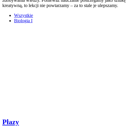
zdobywania wiedzy. Ponieważ nauczanie postrzegamy jako sztukę
kreatywną, to lekcji nie powtarzamy – za to stale je ulepszamy.
Wszystkie
Biologia I
Płazy