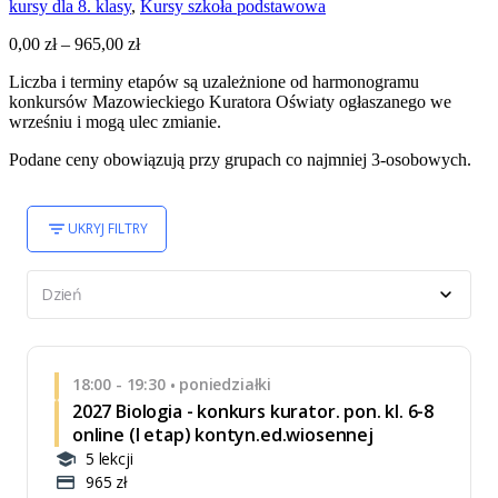
kursy dla 8. klasy
,
Kursy szkoła podstawowa
0,00
zł
–
965,00
zł
Zakres
cen:
Liczba i terminy etapów są uzależnione od harmonogramu
od
konkursów Mazowieckiego Kuratora Oświaty ogłaszanego we
0,00 zł
wrześniu i mogą ulec zmianie.
do
965,00 zł
Podane ceny obowiązują przy grupach co najmniej 3-osobowych.
UKRYJ FILTRY
Dzień
18:00 - 19:30
poniedziałki
•
2027 Biologia - konkurs kurator. pon. kl. 6-8
online (I etap) kontyn.ed.wiosennej
5 lekcji
965 zł