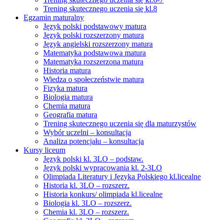
Trening skutecznego uczenia się kl.8
Egzamin maturalny
Język polski podstawowy matura
Język polski rozszerzony matura
Język angielski rozszerzony matura
Matematyka podstawowa matura
Matematyka rozszerzona matura
Historia matura
Wiedza o społeczeństwie matura
Fizyka matura
Biologia matura
Chemia matura
Geografia matura
Trening skutecznego uczenia się dla maturzystów
Wybór uczelni – konsultacja
Analiza potencjału – konsultacja
Kursy liceum
Język polski kl. 3LO – podstaw.
Język polski wypracowania kl. 2-3LO
Olimpiada Literatury i Języka Polskiego kl.licealne
Historia kl. 3LO – rozszerz.
Historia konkurs/ olimpiada kl.licealne
Biologia kl. 3LO – rozszerz.
Chemia kl. 3LO – rozszerz.