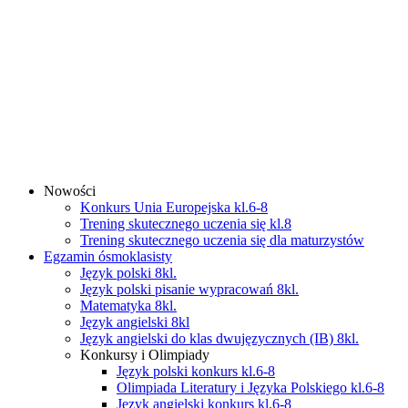
Nowości
Konkurs Unia Europejska kl.6-8
Trening skutecznego uczenia się kl.8
Trening skutecznego uczenia się dla maturzystów
Egzamin ósmoklasisty
Język polski 8kl.
Język polski pisanie wypracowań 8kl.
Matematyka 8kl.
Język angielski 8kl
Język angielski do klas dwujęzycznych (IB) 8kl.
Konkursy i Olimpiady
Język polski konkurs kl.6-8
Olimpiada Literatury i Języka Polskiego kl.6-8
Język angielski konkurs kl.6-8