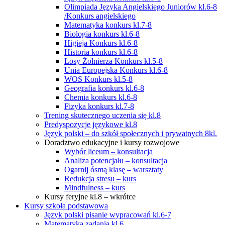
Olimpiada Języka Angielskiego Juniorów kl.6-8
/Konkurs angielskiego
Matematyka konkurs kl.7-8
Biologia konkurs kl.6-8
Higieja Konkurs kl.6-8
Historia konkurs kl.6-8
Losy Żołnierza Konkurs kl.5-8
Unia Europejska Konkurs kl.6-8
WOS Konkurs kl.5-8
Geografia konkurs kl.6-8
Chemia konkurs kl.6-8
Fizyka konkurs kl.7-8
Trening skutecznego uczenia się kl.8
Predyspozycje językowe kl.8
Język polski – do szkół społecznych i prywatnych 8kl.
Doradztwo edukacyjne i kursy rozwojowe
Wybór liceum – konsultacja
Analiza potencjału – konsultacja
Ogarnij ósmą klasę – warsztaty
Redukcja stresu – kurs
Mindfulness – kurs
Kursy feryjne kl.8 – wkrótce
Kursy szkoła podstawowa
Język polski pisanie wypracowań kl.6-7
Matematyka zadania kl.6