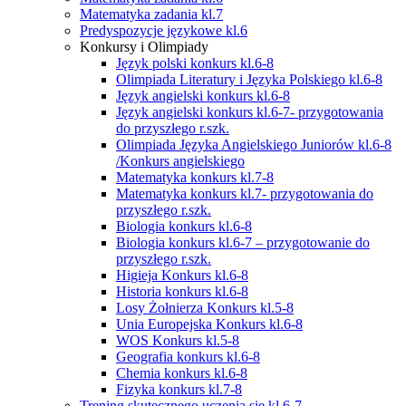
Matematyka zadania kl.7
Predyspozycje językowe kl.6
Konkursy i Olimpiady
Język polski konkurs kl.6-8
Olimpiada Literatury i Języka Polskiego kl.6-8
Język angielski konkurs kl.6-8
Język angielski konkurs kl.6-7- przygotowania
do przyszłego r.szk.
Olimpiada Języka Angielskiego Juniorów kl.6-8
/Konkurs angielskiego
Matematyka konkurs kl.7-8
Matematyka konkurs kl.7- przygotowania do
przyszłego r.szk.
Biologia konkurs kl.6-8
Biologia konkurs kl.6-7 – przygotowanie do
przyszłego r.szk.
Higieja Konkurs kl.6-8
Historia konkurs kl.6-8
Losy Żołnierza Konkurs kl.5-8
Unia Europejska Konkurs kl.6-8
WOS Konkurs kl.5-8
Geografia konkurs kl.6-8
Chemia konkurs kl.6-8
Fizyka konkurs kl.7-8
Trening skutecznego uczenia się kl.6-7