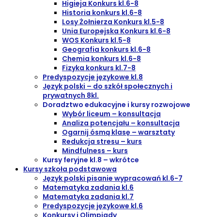
Higieja Konkurs kl.6-8
Historia konkurs kl.6-8
Losy Żołnierza Konkurs kl.5-8
Unia Europejska Konkurs kl.6-8
WOS Konkurs kl.5-8
Geografia konkurs kl.6-8
Chemia konkurs kl.6-8
Fizyka konkurs kl.7-8
Predyspozycje językowe kl.8
Język polski – do szkół społecznych i
prywatnych 8kl.
Doradztwo edukacyjne i kursy rozwojowe
Wybór liceum – konsultacja
Analiza potencjału – konsultacja
Ogarnij ósmą klasę – warsztaty
Redukcja stresu – kurs
Mindfulness – kurs
Kursy feryjne kl.8 – wkrótce
Kursy szkoła podstawowa
Język polski pisanie wypracowań kl.6-7
Matematyka zadania kl.6
Matematyka zadania kl.7
Predyspozycje językowe kl.6
Konkursy i Olimpiady