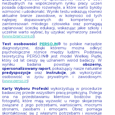
niezbędnych na współczesnym rynku pracy uczeń
posiada odpowiednio rozwinięte, a które warto byłoby
wzmocnić i udoskonalić. Wyniki testu wskazują również
aktualne branże zawodowe, w kolejności od tych
najlepiej dopasowanych do kompetencji i
zainteresowań młodego człowieka oraz pomagają
zaplanować ścieżkę edukacji, wskazując jakie szkoły i
uczelnie warto wybrać, by uzyskać wymarzony zawód.
(
www.braincore.pl
).
Test osobowości
PERSO.IN
® to polskie narzędzie
diagnostyczne, dzięki któremu można odkryć
psychologiczne różnice między ludźmi. Podstawą
teoretyczną PERSO.IN® jest model Wielkiej Piątki,
który od lat cieszy się uznaniem wśród badaczy. W
wyniku badania powstaje
obszerny,
spersonalizowany raport
, pokazujący nasze naturalne
predyspozycje
oraz
instrukcje
, jak wykorzystać
osobowość w życiu prywatnym i zawodowym.
(
www.perso.in
)
Karty Wyboru Profeski
wykorzystują w procedurze
badawczej przede wszystkim pracę projekcyjną. Polega
ona na przedstawianiu klientowi bodźców (np.
fotografii), które mają wyzwolić u niego skojarzenia
związane z jego potrzebami, wartościami, mocnymi
stronami, zasobami i emocjami. Obraz pomaga
skontaktować się z własnymi potrzebami i wywołuje