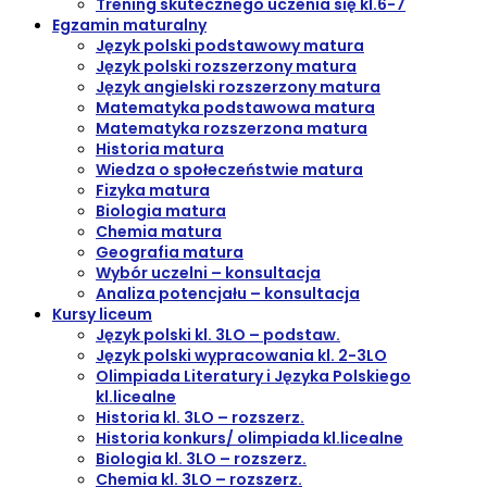
Trening skutecznego uczenia się kl.6-7
Egzamin maturalny
Język polski podstawowy matura
Język polski rozszerzony matura
Język angielski rozszerzony matura
Matematyka podstawowa matura
Matematyka rozszerzona matura
Historia matura
Wiedza o społeczeństwie matura
Fizyka matura
Biologia matura
Chemia matura
Geografia matura
Wybór uczelni – konsultacja
Analiza potencjału – konsultacja
Kursy liceum
Język polski kl. 3LO – podstaw.
Język polski wypracowania kl. 2-3LO
Olimpiada Literatury i Języka Polskiego
kl.licealne
Historia kl. 3LO – rozszerz.
Historia konkurs/ olimpiada kl.licealne
Biologia kl. 3LO – rozszerz.
Chemia kl. 3LO – rozszerz.