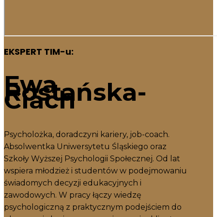
EKSPERT TIM-u:
Ewa
Rostańska-
Ciach
Psycholożka, doradczyni kariery, job-coach.
Absolwentka Uniwersytetu Śląskiego oraz
Szkoły Wyższej Psychologii Społecznej. Od lat
wspiera młodzież i studentów w podejmowaniu
świadomych decyzji edukacyjnych i
zawodowych. W pracy łączy wiedzę
psychologiczną z praktycznym podejściem do