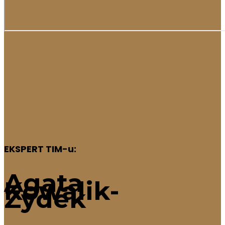
EKSPERT TIM-u:
Agata
Kowalik-
Zydek