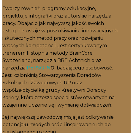
Tworzy również programy edukacyjne,
projektuje infografiki oraz autorskie narzędzia
pracy. Dbając o jak najwyższą jakość swoich
usług nie ustaje w poszukiwaniu innowacyjnych
i skutecznych metod pracy oraz rozwijaniu
własnych kompetencji. Jest certyfikowanym
trenerem II stopnia metody BrainCore
Switzerland, narzędzia BBT Achtnich oraz
narzędzia
PERSO.IN
® badającego osobowość.
Jest członkinią Stowarzyszenia Doradców
Szkolnych i Zawodowych RP oraz
współzałożycielką grupy Kreatywni Doradcy
Kariery, która zrzesza specjalistów otwartych na
wzajemne uczenie się i wymianę doświadczeń.
Jej największą zawodową misją jest odkrywanie
potencjału młodych osób i inspirowanie ich do
nieustannego rozwoju.