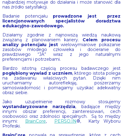
najbardziej motywuje do działania i może stanowić dla
nas źródło satysfakcji.
Badanie potencjału
prowadzone jest przez
licencjonowanych specjalistów doradztwa
edukacyjno-zawodowego.
Działamy zgodnie z najnowszą wiedzą naukową
związaną z planowaniem kariery.
Celem procesu
analizy potencjału jest
wielowymiarowe pokazanie
zasobów młodego człowieka i docieranie do
prawdziwego “JA” wraz z jego naturalnymi
preferencjami i potrzebami.
Bardzo istotną częścią procesu badawczego jest
pogłębiony wywiad z uczniem
, którego istota polega
na zadawaniu właściwych pytań. Dzięki nim
uruchamiamy autorefleksję, poszerzamy
samoświadomość i pomagamy uzyskać adekwatny
obraz siebie.
Jako uzupełnienie rozmowy stosujemy
wystandaryzowane narzędzia
, badające między
innymi obszar preferencji, zainteresowań, cech
osobowości oraz zdolności specjalnych. Są to między
innymi:
BrainCore
,
PERSO.IN
®, Karty Wyboru
Profeski.
BrainCore
pozwala na sprawdzenie, które z cech