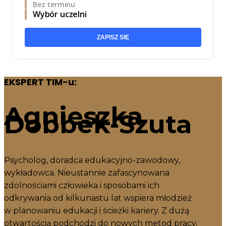
Bez terminu
Wybór uczelni
ZAPISZ SIĘ
EKSPERT TIM-u:
Agnieszka
Dobbek-Szuta
Psycholog, doradca edukacyjno-zawodowy,
wykładowca. Nieustannie zafascynowana
zdolnościami człowieka i sposobami ich
odkrywania od kilkunastu lat wspiera młodzież
w planowaniu edukacji i ścieżki kariery. Z dużą
otwartością podchodzi do nowych metod pracy,