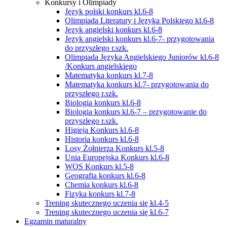
Konkursy i Olimpiady
Język polski konkurs kl.6-8
Olimpiada Literatury i Języka Polskiego kl.6-8
Język angielski konkurs kl.6-8
Język angielski konkurs kl.6-7- przygotowania
do przyszłego r.szk.
Olimpiada Języka Angielskiego Juniorów kl.6-8
/Konkurs angielskiego
Matematyka konkurs kl.7-8
Matematyka konkurs kl.7- przygotowania do
przyszłego r.szk.
Biologia konkurs kl.6-8
Biologia konkurs kl.6-7 – przygotowanie do
przyszłego r.szk.
Higieja Konkurs kl.6-8
Historia konkurs kl.6-8
Losy Żołnierza Konkurs kl.5-8
Unia Europejska Konkurs kl.6-8
WOS Konkurs kl.5-8
Geografia konkurs kl.6-8
Chemia konkurs kl.6-8
Fizyka konkurs kl.7-8
Trening skutecznego uczenia się kl.4-5
Trening skutecznego uczenia się kl.6-7
Egzamin maturalny