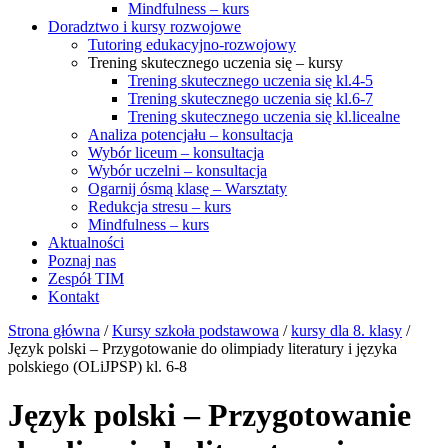
Mindfulness – kurs
Doradztwo i kursy rozwojowe
Tutoring edukacyjno-rozwojowy
Trening skutecznego uczenia się – kursy
Trening skutecznego uczenia się kl.4-5
Trening skutecznego uczenia się kl.6-7
Trening skutecznego uczenia się kl.licealne
Analiza potencjału – konsultacja
Wybór liceum – konsultacja
Wybór uczelni – konsultacja
Ogarnij ósmą klasę – Warsztaty
Redukcja stresu – kurs
Mindfulness – kurs
Aktualności
Poznaj nas
Zespół TIM
Kontakt
Strona główna
/
Kursy szkoła podstawowa
/
kursy dla 8. klasy
/
Język polski – Przygotowanie do olimpiady literatury i języka
polskiego (OLiJPSP) kl. 6-8
Język polski – Przygotowanie