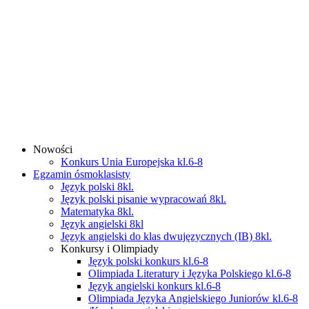
Nowości
Konkurs Unia Europejska kl.6-8
Egzamin ósmoklasisty
Język polski 8kl.
Język polski pisanie wypracowań 8kl.
Matematyka 8kl.
Język angielski 8kl
Język angielski do klas dwujęzycznych (IB) 8kl.
Konkursy i Olimpiady
Język polski konkurs kl.6-8
Olimpiada Literatury i Języka Polskiego kl.6-8
Język angielski konkurs kl.6-8
Olimpiada Języka Angielskiego Juniorów kl.6-8