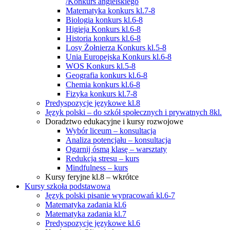
/Konkurs angielskiego
Matematyka konkurs kl.7-8
Biologia konkurs kl.6-8
Higieja Konkurs kl.6-8
Historia konkurs kl.6-8
Losy Żołnierza Konkurs kl.5-8
Unia Europejska Konkurs kl.6-8
WOS Konkurs kl.5-8
Geografia konkurs kl.6-8
Chemia konkurs kl.6-8
Fizyka konkurs kl.7-8
Predyspozycje językowe kl.8
Język polski – do szkół społecznych i prywatnych 8kl.
Doradztwo edukacyjne i kursy rozwojowe
Wybór liceum – konsultacja
Analiza potencjału – konsultacja
Ogarnij ósmą klasę – warsztaty
Redukcja stresu – kurs
Mindfulness – kurs
Kursy feryjne kl.8 – wkrótce
Kursy szkoła podstawowa
Język polski pisanie wypracowań kl.6-7
Matematyka zadania kl.6
Matematyka zadania kl.7
Predyspozycje językowe kl.6