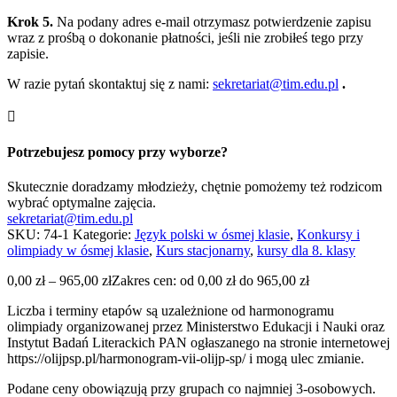
Krok 5.
Na podany adres e‑mail otrzymasz potwierdzenie zapisu
wraz z prośbą o dokonanie płatności, jeśli nie zrobiłeś tego przy
zapisie.
W razie pytań skontaktuj się z nami:
sekretariat@tim.edu.pl
.

Potrzebujesz pomocy przy wyborze?
Skutecznie doradzamy młodzieży, chętnie pomożemy też rodzicom
wybrać optymalne zajęcia.
sekretariat@tim.edu.pl
SKU:
74-1
Kategorie:
Język polski w ósmej klasie
,
Konkursy i
olimpiady w ósmej klasie
,
Kurs stacjonarny
,
kursy dla 8. klasy
0,00
zł
–
965,00
zł
Zakres cen: od 0,00 zł do 965,00 zł
Liczba i terminy etapów są uzależnione od harmonogramu
olimpiady organizowanej przez Ministerstwo Edukacji i Nauki oraz
Instytut Badań Literackich PAN ogłaszanego na stronie internetowej
https://olijpsp.pl/harmonogram-vii-olijp-sp/​ i mogą ulec zmianie.
Podane ceny obowiązują przy grupach co najmniej 3-osobowych.