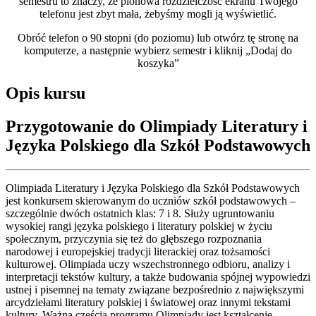
semestru to znaczy, że pionowa rozdzielczość ekranu Twojego
telefonu jest zbyt mała, żebyśmy mogli ją wyświetlić.
Obróć telefon o 90 stopni (do poziomu) lub otwórz tę stronę na
komputerze, a następnie wybierz semestr i kliknij „Dodaj do
koszyka”
Opis kursu
Przygotowanie do Olimpiady Literatury i
Języka Polskiego dla Szkół Podstawowych
Olimpiada Literatury i Języka Polskiego dla Szkół Podstawowych
jest konkursem skierowanym do uczniów szkół podstawowych –
szczególnie dwóch ostatnich klas: 7 i 8. Służy ugruntowaniu
wysokiej rangi języka polskiego i literatury polskiej w życiu
społecznym, przyczynia się też do głębszego rozpoznania
narodowej i europejskiej tradycji literackiej oraz tożsamości
kulturowej. Olimpiada uczy wszechstronnego odbioru, analizy i
interpretacji tekstów kultury, a także budowania spójnej wypowiedzi
ustnej i pisemnej na tematy związane bezpośrednio z największymi
arcydziełami literatury polskiej i światowej oraz innymi tekstami
kultury. Ważną częścią programu Olimpiady jest kształcenie