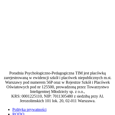
Poradnia Psychologiczno-Pedagogiczna TIM jest placówką
zarejestrowaną w ewidencji szkół i placówek niepublicznych m.st.
Warszawy pod numerem 56P oraz w Rejestrze Szkół i Placówek
Oświatowych pod nr 125500, prowadzoną przez Towarzystwo
Inteligentnej Młodzieży sp. z o.o.,
KRS: 0001225110, NIP: 7011305480 z siedzibą przy Al.
Jerozolimskich 101 lok. 20, 02-011 Warszawa.
Polityka prywatności
RODO