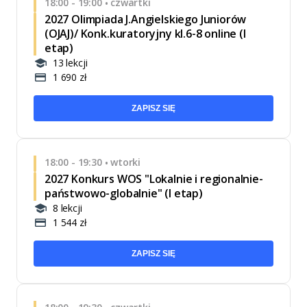
18:00 - 19:00
czwartki
•
2027 Olimpiada J.Angielskiego Juniorów
(OJAJ)/ Konk.kuratoryjny kl.6-8 online (I
etap)
13 lekcji
1 690 zł
ZAPISZ SIĘ
18:00 - 19:30
wtorki
•
2027 Konkurs WOS "Lokalnie i regionalnie-
państwowo-globalnie" (I etap)
8 lekcji
1 544 zł
ZAPISZ SIĘ