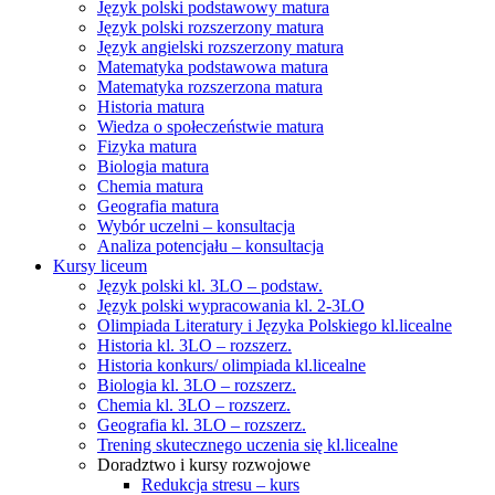
Język polski podstawowy matura
Język polski rozszerzony matura
Język angielski rozszerzony matura
Matematyka podstawowa matura
Matematyka rozszerzona matura
Historia matura
Wiedza o społeczeństwie matura
Fizyka matura
Biologia matura
Chemia matura
Geografia matura
Wybór uczelni – konsultacja
Analiza potencjału – konsultacja
Kursy liceum
Język polski kl. 3LO – podstaw.
Język polski wypracowania kl. 2-3LO
Olimpiada Literatury i Języka Polskiego kl.licealne
Historia kl. 3LO – rozszerz.
Historia konkurs/ olimpiada kl.licealne
Biologia kl. 3LO – rozszerz.
Chemia kl. 3LO – rozszerz.
Geografia kl. 3LO – rozszerz.
Trening skutecznego uczenia się kl.licealne
Doradztwo i kursy rozwojowe
Redukcja stresu – kurs