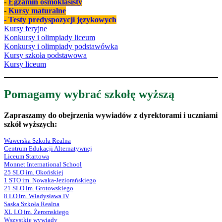
-
Egzamin ósmoklasisty
-
Kursy maturalne
- Testy predyspozycji językowych
Kursy feryjne
Konkursy i olimpiady liceum
Konkursy i olimpiady podstawówka
Kursy szkoła podstawowa
Kursy liceum
Pomagamy wybrać szkołę wyższą
Zapraszamy do obejrzenia wywiadów z dyrektorami i uczniami
szkół wyższych:
Wawerska Szkoła Realna
Centrum Edukacji Alternatywnej
Liceum Startowa
Monnet International School
25 SLO im. Okońskiej
1 STO im. Nowaka-Jeziorańskiego
21 SLO im. Grotowskiego
8 LO im. Władysława IV
Saska Szkoła Realna
XL LO im. Żeromskiego
Wszystkie wywiady