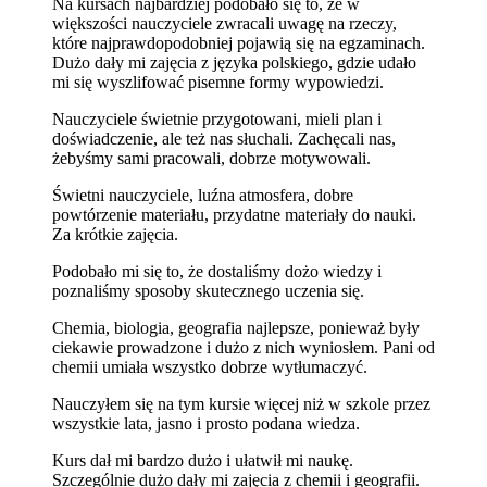
Na kursach najbardziej podobało się to, że w
większości nauczyciele zwracali uwagę na rzeczy,
które najprawdopodobniej pojawią się na egzaminach.
Dużo dały mi zajęcia z języka polskiego, gdzie udało
mi się wyszlifować pisemne formy wypowiedzi.
Nauczyciele świetnie przygotowani, mieli plan i
doświadczenie, ale też nas słuchali. Zachęcali nas,
żebyśmy sami pracowali, dobrze motywowali.
Świetni nauczyciele, luźna atmosfera, dobre
powtórzenie materiału, przydatne materiały do nauki.
Za krótkie zajęcia.
Podobało mi się to, że dostaliśmy dożo wiedzy i
poznaliśmy sposoby skutecznego uczenia się.
Chemia, biologia, geografia najlepsze, ponieważ były
ciekawie prowadzone i dużo z nich wyniosłem. Pani od
chemii umiała wszystko dobrze wytłumaczyć.
Nauczyłem się na tym kursie więcej niż w szkole przez
wszystkie lata, jasno i prosto podana wiedza.
Kurs dał mi bardzo dużo i ułatwił mi naukę.
Szczególnie dużo dały mi zajęcia z chemii i geografii.