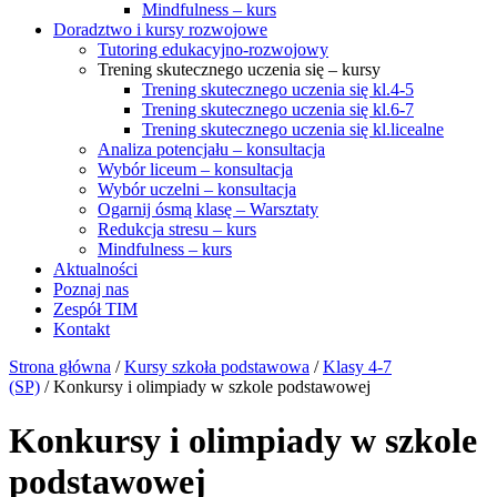
Mindfulness – kurs
Doradztwo i kursy rozwojowe
Tutoring edukacyjno-rozwojowy
Trening skutecznego uczenia się – kursy
Trening skutecznego uczenia się kl.4-5
Trening skutecznego uczenia się kl.6-7
Trening skutecznego uczenia się kl.licealne
Analiza potencjału – konsultacja
Wybór liceum – konsultacja
Wybór uczelni – konsultacja
Ogarnij ósmą klasę – Warsztaty
Redukcja stresu – kurs
Mindfulness – kurs
Aktualności
Poznaj nas
Zespół TIM
Kontakt
Strona główna
/
Kursy szkoła podstawowa
/
Klasy 4-7
(SP)
/ Konkursy i olimpiady w szkole podstawowej
Konkursy i olimpiady w szkole
podstawowej