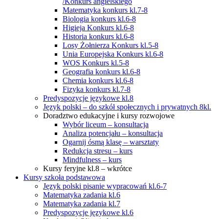
/Konkurs angielskiego
Matematyka konkurs kl.7-8
Biologia konkurs kl.6-8
Higieja Konkurs kl.6-8
Historia konkurs kl.6-8
Losy Żołnierza Konkurs kl.5-8
Unia Europejska Konkurs kl.6-8
WOS Konkurs kl.5-8
Geografia konkurs kl.6-8
Chemia konkurs kl.6-8
Fizyka konkurs kl.7-8
Predyspozycje językowe kl.8
Język polski – do szkół społecznych i prywatnych 8kl.
Doradztwo edukacyjne i kursy rozwojowe
Wybór liceum – konsultacja
Analiza potencjału – konsultacja
Ogarnij ósmą klasę – warsztaty
Redukcja stresu – kurs
Mindfulness – kurs
Kursy feryjne kl.8 – wkrótce
Kursy szkoła podstawowa
Język polski pisanie wypracowań kl.6-7
Matematyka zadania kl.6
Matematyka zadania kl.7
Predyspozycje językowe kl.6