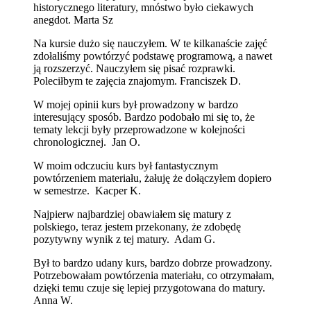
historycznego literatury, mnóstwo było ciekawych
anegdot. Marta Sz
Na kursie dużo się nauczyłem. W te kilkanaście zajęć
zdołaliśmy powtórzyć podstawę programową, a nawet
ją rozszerzyć. Nauczyłem się pisać rozprawki.
Poleciłbym te zajęcia znajomym. Franciszek D.
W mojej opinii kurs był prowadzony w bardzo
interesujący sposób. Bardzo podobało mi się to, że
tematy lekcji były przeprowadzone w kolejności
chronologicznej. Jan O.
W moim odczuciu kurs był fantastycznym
powtórzeniem materiału, żałuję że dołączyłem dopiero
w semestrze. Kacper K.
Najpierw najbardziej obawiałem się matury z
polskiego, teraz jestem przekonany, że zdobędę
pozytywny wynik z tej matury. Adam G.
Był to bardzo udany kurs, bardzo dobrze prowadzony.
Potrzebowałam powtórzenia materiału, co otrzymałam,
dzięki temu czuje się lepiej przygotowana do matury.
Anna W.