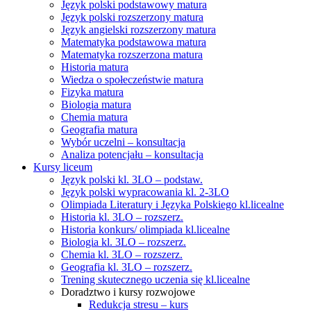
Język polski podstawowy matura
Język polski rozszerzony matura
Język angielski rozszerzony matura
Matematyka podstawowa matura
Matematyka rozszerzona matura
Historia matura
Wiedza o społeczeństwie matura
Fizyka matura
Biologia matura
Chemia matura
Geografia matura
Wybór uczelni – konsultacja
Analiza potencjału – konsultacja
Kursy liceum
Język polski kl. 3LO – podstaw.
Język polski wypracowania kl. 2-3LO
Olimpiada Literatury i Języka Polskiego kl.licealne
Historia kl. 3LO – rozszerz.
Historia konkurs/ olimpiada kl.licealne
Biologia kl. 3LO – rozszerz.
Chemia kl. 3LO – rozszerz.
Geografia kl. 3LO – rozszerz.
Trening skutecznego uczenia się kl.licealne
Doradztwo i kursy rozwojowe
Redukcja stresu – kurs