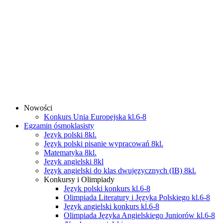
Nowości
Konkurs Unia Europejska kl.6-8
Egzamin ósmoklasisty
Język polski 8kl.
Język polski pisanie wypracowań 8kl.
Matematyka 8kl.
Język angielski 8kl
Język angielski do klas dwujęzycznych (IB) 8kl.
Konkursy i Olimpiady
Język polski konkurs kl.6-8
Olimpiada Literatury i Języka Polskiego kl.6-8
Język angielski konkurs kl.6-8
Olimpiada Języka Angielskiego Juniorów kl.6-8