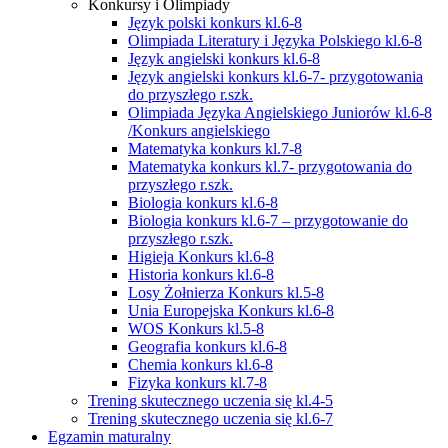
Konkursy i Olimpiady
Język polski konkurs kl.6-8
Olimpiada Literatury i Języka Polskiego kl.6-8
Język angielski konkurs kl.6-8
Język angielski konkurs kl.6-7- przygotowania
do przyszłego r.szk.
Olimpiada Języka Angielskiego Juniorów kl.6-8
/Konkurs angielskiego
Matematyka konkurs kl.7-8
Matematyka konkurs kl.7- przygotowania do
przyszłego r.szk.
Biologia konkurs kl.6-8
Biologia konkurs kl.6-7 – przygotowanie do
przyszłego r.szk.
Higieja Konkurs kl.6-8
Historia konkurs kl.6-8
Losy Żołnierza Konkurs kl.5-8
Unia Europejska Konkurs kl.6-8
WOS Konkurs kl.5-8
Geografia konkurs kl.6-8
Chemia konkurs kl.6-8
Fizyka konkurs kl.7-8
Trening skutecznego uczenia się kl.4-5
Trening skutecznego uczenia się kl.6-7
Egzamin maturalny