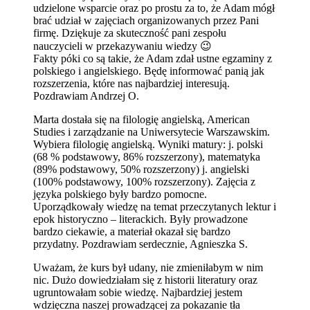
udzielone wsparcie oraz po prostu za to, że Adam mógł
brać udział w zajęciach organizowanych przez Pani
firmę. Dziękuje za skuteczność pani zespołu
nauczycieli w przekazywaniu wiedzy 😉
Fakty póki co są takie, że Adam zdał ustne egzaminy z
polskiego i angielskiego. Będę informować panią jak
rozszerzenia, które nas najbardziej interesują.
Pozdrawiam Andrzej O.
Marta dostała się na filologię angielską, American
Studies i zarządzanie na Uniwersytecie Warszawskim.
Wybiera filologię angielską. Wyniki matury: j. polski
(68 % podstawowy, 86% rozszerzony), matematyka
(89% podstawowy, 50% rozszerzony) j. angielski
(100% podstawowy, 100% rozszerzony). Zajęcia z
języka polskiego były bardzo pomocne.
Uporządkowały wiedzę na temat przeczytanych lektur i
epok historyczno – literackich. Były prowadzone
bardzo ciekawie, a materiał okazał się bardzo
przydatny. Pozdrawiam serdecznie, Agnieszka S.
Uważam, że kurs był udany, nie zmieniłabym w nim
nic. Dużo dowiedziałam się z historii literatury oraz
ugruntowałam sobie wiedzę. Najbardziej jestem
wdzięczna naszej prowadzącej za pokazanie tła