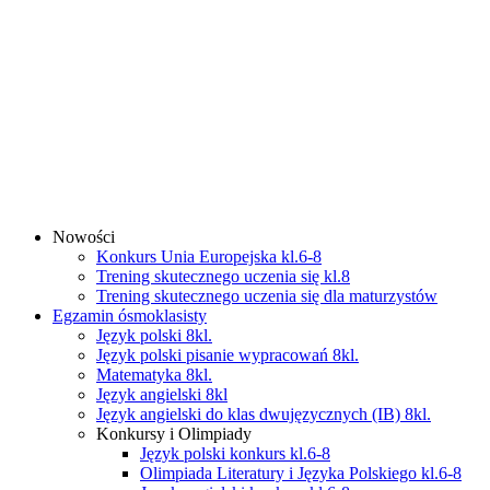
Nowości
Konkurs Unia Europejska kl.6-8
Trening skutecznego uczenia się kl.8
Trening skutecznego uczenia się dla maturzystów
Egzamin ósmoklasisty
Język polski 8kl.
Język polski pisanie wypracowań 8kl.
Matematyka 8kl.
Język angielski 8kl
Język angielski do klas dwujęzycznych (IB) 8kl.
Konkursy i Olimpiady
Język polski konkurs kl.6-8
Olimpiada Literatury i Języka Polskiego kl.6-8