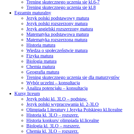
Trening skutecznego uczenia się kl.6-7
Trening skutecznego uczenia się kl.8
Egzamin maturalny
Język polski podstawowy matura
Język polski rozszerzony matura
Język angielski rozszerzony matura
Matematyka podstawowa matura
Matematyka rozszerzona matura
Historia matura
Wiedza o społeczeństwie matura
Fizyka matura
Biologia matura
Chemia matura
Geografia matura
Trening skutecznego uczenia się dla maturzystów
Wybór uczelni – konsultacja
Analiza potencjału – konsultacja
Kursy liceum
Język polski kl. 3LO – podstaw.
Język polski wypracowania kl. 2-3LO
Olimpiada Literatury i Języka Polskiego kl.licealne
Historia kl. 3LO – rozszerz.
Historia konkurs/ olimpiada kl.licealne
Biologia kl. 3LO – rozszerz.
Chemia kl. 3LO – rozszerz.