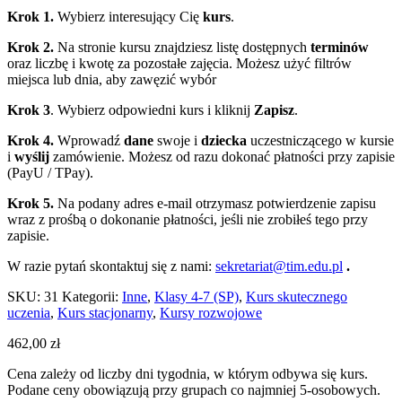
Krok 1.
Wybierz interesujący Cię
kurs
.
Krok 2.
Na stronie kursu znajdziesz listę dostępnych
terminów
oraz liczbę i kwotę za pozostałe zajęcia. Możesz użyć filtrów
miejsca lub dnia, aby zawęzić wybór
Krok 3
. Wybierz odpowiedni kurs i kliknij
Zapisz
.
Krok 4.
Wprowadź
dane
swoje i
dziecka
uczestniczącego w kursie
i
wyślij
zamówienie. Możesz od razu dokonać płatności przy zapisie
(PayU / TPay).
Krok 5.
Na podany adres e‑mail otrzymasz potwierdzenie zapisu
wraz z prośbą o dokonanie płatności, jeśli nie zrobiłeś tego przy
zapisie.
W razie pytań skontaktuj się z nami:
sekretariat@tim.edu.pl
.
SKU:
31
Kategorii:
Inne
,
Klasy 4-7 (SP)
,
Kurs skutecznego
uczenia
,
Kurs stacjonarny
,
Kursy rozwojowe
462,00
zł
Cena zależy od liczby dni tygodnia, w którym odbywa się kurs.
Podane ceny obowiązują przy grupach co najmniej 5-osobowych.