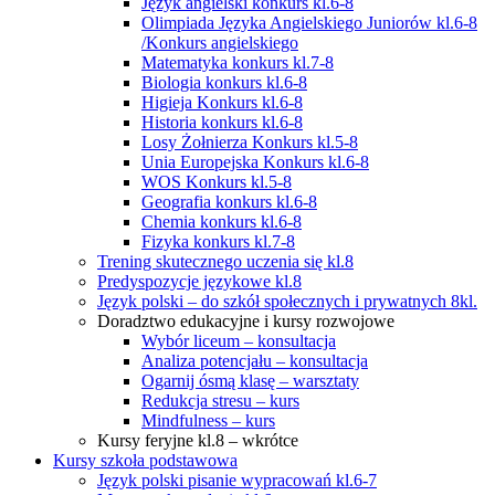
Język angielski konkurs kl.6-8
Olimpiada Języka Angielskiego Juniorów kl.6-8
/Konkurs angielskiego
Matematyka konkurs kl.7-8
Biologia konkurs kl.6-8
Higieja Konkurs kl.6-8
Historia konkurs kl.6-8
Losy Żołnierza Konkurs kl.5-8
Unia Europejska Konkurs kl.6-8
WOS Konkurs kl.5-8
Geografia konkurs kl.6-8
Chemia konkurs kl.6-8
Fizyka konkurs kl.7-8
Trening skutecznego uczenia się kl.8
Predyspozycje językowe kl.8
Język polski – do szkół społecznych i prywatnych 8kl.
Doradztwo edukacyjne i kursy rozwojowe
Wybór liceum – konsultacja
Analiza potencjału – konsultacja
Ogarnij ósmą klasę – warsztaty
Redukcja stresu – kurs
Mindfulness – kurs
Kursy feryjne kl.8 – wkrótce
Kursy szkoła podstawowa
Język polski pisanie wypracowań kl.6-7