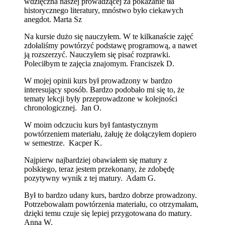
wdzięczna naszej prowadzącej za pokazanie tła
historycznego literatury, mnóstwo było ciekawych
anegdot. Marta Sz
Na kursie dużo się nauczyłem. W te kilkanaście zajęć
zdołaliśmy powtórzyć podstawę programową, a nawet
ją rozszerzyć. Nauczyłem się pisać rozprawki.
Poleciłbym te zajęcia znajomym. Franciszek D.
W mojej opinii kurs był prowadzony w bardzo
interesujący sposób. Bardzo podobało mi się to, że
tematy lekcji były przeprowadzone w kolejności
chronologicznej. Jan O.
W moim odczuciu kurs był fantastycznym
powtórzeniem materiału, żałuję że dołączyłem dopiero
w semestrze. Kacper K.
Najpierw najbardziej obawiałem się matury z
polskiego, teraz jestem przekonany, że zdobędę
pozytywny wynik z tej matury. Adam G.
Był to bardzo udany kurs, bardzo dobrze prowadzony.
Potrzebowałam powtórzenia materiału, co otrzymałam,
dzięki temu czuje się lepiej przygotowana do matury.
Anna W.