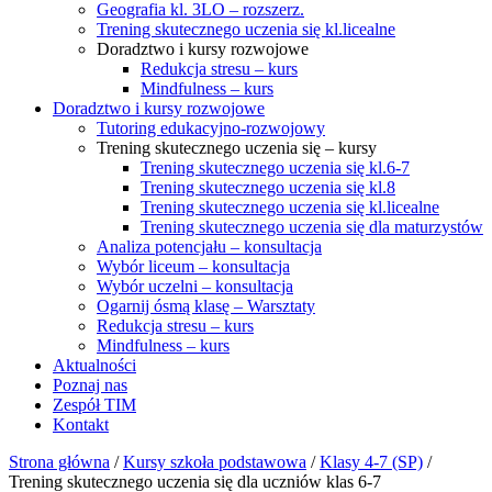
Geografia kl. 3LO – rozszerz.
Trening skutecznego uczenia się kl.licealne
Doradztwo i kursy rozwojowe
Redukcja stresu – kurs
Mindfulness – kurs
Doradztwo i kursy rozwojowe
Tutoring edukacyjno-rozwojowy
Trening skutecznego uczenia się – kursy
Trening skutecznego uczenia się kl.6-7
Trening skutecznego uczenia się kl.8
Trening skutecznego uczenia się kl.licealne
Trening skutecznego uczenia się dla maturzystów
Analiza potencjału – konsultacja
Wybór liceum – konsultacja
Wybór uczelni – konsultacja
Ogarnij ósmą klasę – Warsztaty
Redukcja stresu – kurs
Mindfulness – kurs
Aktualności
Poznaj nas
Zespół TIM
Kontakt
Strona główna
/
Kursy szkoła podstawowa
/
Klasy 4-7 (SP)
/
Trening skutecznego uczenia się dla uczniów klas 6-7