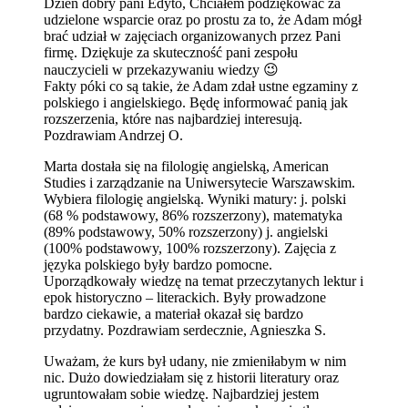
Dzień dobry pani Edyto, Chciałem podziękować za
udzielone wsparcie oraz po prostu za to, że Adam mógł
brać udział w zajęciach organizowanych przez Pani
firmę. Dziękuje za skuteczność pani zespołu
nauczycieli w przekazywaniu wiedzy 😉
Fakty póki co są takie, że Adam zdał ustne egzaminy z
polskiego i angielskiego. Będę informować panią jak
rozszerzenia, które nas najbardziej interesują.
Pozdrawiam Andrzej O.
Marta dostała się na filologię angielską, American
Studies i zarządzanie na Uniwersytecie Warszawskim.
Wybiera filologię angielską. Wyniki matury: j. polski
(68 % podstawowy, 86% rozszerzony), matematyka
(89% podstawowy, 50% rozszerzony) j. angielski
(100% podstawowy, 100% rozszerzony). Zajęcia z
języka polskiego były bardzo pomocne.
Uporządkowały wiedzę na temat przeczytanych lektur i
epok historyczno – literackich. Były prowadzone
bardzo ciekawie, a materiał okazał się bardzo
przydatny. Pozdrawiam serdecznie, Agnieszka S.
Uważam, że kurs był udany, nie zmieniłabym w nim
nic. Dużo dowiedziałam się z historii literatury oraz
ugruntowałam sobie wiedzę. Najbardziej jestem