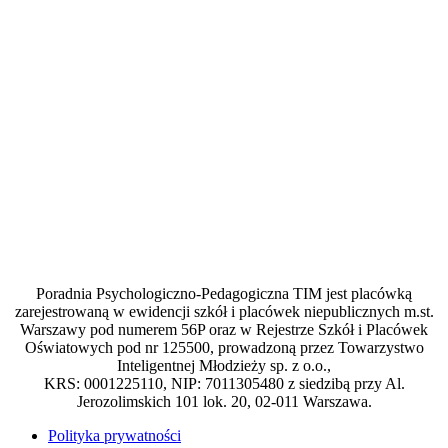
Poradnia Psychologiczno-Pedagogiczna TIM jest placówką
zarejestrowaną w ewidencji szkół i placówek niepublicznych m.st.
Warszawy pod numerem 56P oraz w Rejestrze Szkół i Placówek
Oświatowych pod nr 125500, prowadzoną przez Towarzystwo
Inteligentnej Młodzieży sp. z o.o.,
KRS: 0001225110, NIP: 7011305480 z siedzibą przy Al.
Jerozolimskich 101 lok. 20, 02-011 Warszawa.
Polityka prywatności