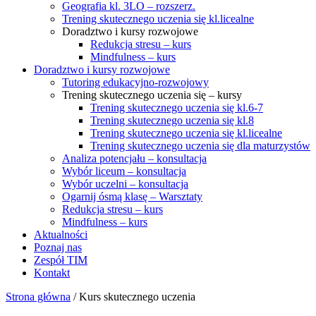
Geografia kl. 3LO – rozszerz.
Trening skutecznego uczenia się kl.licealne
Doradztwo i kursy rozwojowe
Redukcja stresu – kurs
Mindfulness – kurs
Doradztwo i kursy rozwojowe
Tutoring edukacyjno-rozwojowy
Trening skutecznego uczenia się – kursy
Trening skutecznego uczenia się kl.6-7
Trening skutecznego uczenia się kl.8
Trening skutecznego uczenia się kl.licealne
Trening skutecznego uczenia się dla maturzystów
Analiza potencjału – konsultacja
Wybór liceum – konsultacja
Wybór uczelni – konsultacja
Ogarnij ósmą klasę – Warsztaty
Redukcja stresu – kurs
Mindfulness – kurs
Aktualności
Poznaj nas
Zespół TIM
Kontakt
Strona główna
/ Kurs skutecznego uczenia