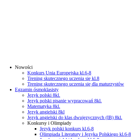
Nowości
Konkurs Unia Europejska kl.6-8
Trening skutecznego uczenia się kl.8
Trening skutecznego uczenia się dla maturzystów
Egzamin ósmoklasisty
Język polski 8kl.
Język polski pisanie wypracowań 8kl.
Matematyka 8kl.
Język angielski 8kl
Język angielski do klas dwujęzycznych (IB) 8kl.
Konkursy i Olimpiady
Język polski konkurs kl.6-8
Olimpiada Literatury i Języka Polskiego kl.6-8