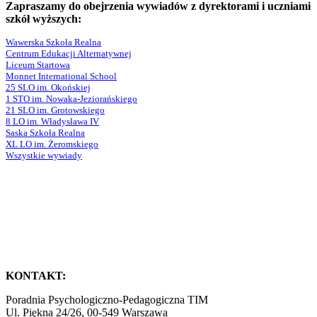
Zapraszamy do obejrzenia wywiadów z dyrektorami i uczniami
szkół wyższych:
Wawerska Szkoła Realna
Centrum Edukacji Alternatywnej
Liceum Startowa
Monnet International School
25 SLO im. Okońskiej
1 STO im. Nowaka-Jeziorańskiego
21 SLO im. Grotowskiego
8 LO im. Władysława IV
Saska Szkoła Realna
XL LO im. Żeromskiego
Wszystkie wywiady
KONTAKT:
Poradnia Psychologiczno-Pedagogiczna TIM
Ul. Piękna 24/26, 00-549 Warszawa