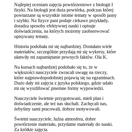
Najlepiej oceniam zajęcia powtórzeniowe z biologii I
fizyki. Na biologii jest duża powtórka, podczas której
powtarzane są wszystkie istotne tematy w sposób jasny
i szybki. Na fizyce pani podaje ciekawe przykłady,
doradza sposoby efektywnej nauki i opisuje
doświadczenia, na których możemy zaobserwować
opisywany tematy.
Historia podobała mi się najbardziej. Dostałam wiele
materiałów, szczególnie przydają mi się wykresy, które
ułatwiły mi zapamiętanie pewnych faktów. Ola K.
Na kursach najbardziej podobało się to, że w
większości nauczyciele zwracali uwagę na rzeczy,
które najprawdopodobniej pojawią się na egzaminach.
Dużo dały mi zajęcia z języka polskiego, gdzie udało
mi się wyszlifować pisemne formy wypowiedzi.
Nauczyciele świetnie przygotowani, mieli plan i
doświadczenie, ale też nas słuchali. Zachęcali nas,
żebyśmy sami pracowali, dobrze motywowali.
Świetni nauczyciele, luźna atmosfera, dobre
powtórzenie materiału, przydatne materiały do nauki.
Za krótkie zajęcia.