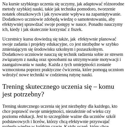
Na kursie szybkiego uczenia się uczymy, jak adaptować różnorodne
metody szybkiej nauki, takie jak technika pomodoro, tworzenie
notatek obrazkowych i jak rysowanie wpływa na zapamiętywanie.
Dodatkowo uczniowie zdobędą wiedzę o samotestowaniu, aby
efektywniej sprawdzać swoje postępy w nauce. Ponadto nauczymy
ich, kiedy i jak skutecznie korzystać z fiszek.
Uczestnicy kursu dowiedzą się także, jak efektywnie planować
swoje zadania i projekty edukacyjne, co jest niezbędne w szybko
zmieniającym się środowisku szkolnym i pozaszkolnym.
Dodatkowo uczniowie nauczą się technik radzenia sobie ze stresem
związanym z nauką oraz sposobami na utrzymywanie motywacji i
zaangażowania w naukę. Każda z tych umiejętności zostanie
wzmocniona poprzez praktyczne ćwiczenia, które pomogą uczniom
wdrożyć nowe techniki w codzienną rutynę nauki.
Trening skutecznego uczenia się – komu
jest potrzebny?
Trening skutecznego uczenia się jest niezbędny dla każdego, kto
chce poprawić swoje umiejętności, niezależnie od wieku czy
poziomu edukacji. Jest to szczególnie ważne dla uczniów szkół
podstawowych i liceów, którzy chcą efektywnie przyswajać
rozległą wiedzę w krótkim czasie. Każdy uczeń, który chce