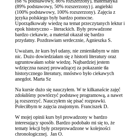
(68 % podstawowy, 86% rozszerzony), matematyka
(89% podstawowy, 50% rozszerzony) j. angielski
(100% podstawowy, 100% rozszerzony). Zajęcia z
języka polskiego były bardzo pomocne.
Uporządkowały wiedzę na temat przeczytanych lektur i
epok historyczno – literackich. Były prowadzone
bardzo ciekawie, a materiał okazał się bardzo
przydatny. Pozdrawiam serdecznie, Agnieszka S.
Uważam, że kurs był udany, nie zmieniłabym w nim
nic. Dużo dowiedziałam się z historii literatury oraz
ugruntowałam sobie wiedzę. Najbardziej jestem
wdzięczna naszej prowadzącej za pokazanie tła
historycznego literatury, mnóstwo było ciekawych
anegdot. Marta Sz
Na kursie dużo się nauczyłem. W te kilkanaście zajęć
zdołaliśmy powtórzyć podstawę programową, a nawet
ją rozszerzyć. Nauczyłem się pisać rozprawki.
Poleciłbym te zajęcia znajomym. Franciszek D.
W mojej opinii kurs był prowadzony w bardzo
interesujący sposób. Bardzo podobało mi się to, że
tematy lekcji były przeprowadzone w kolejności
chronologicznej. Jan O.