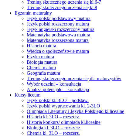
Trening skutecznego uczenia się kl.6-7
Trening skutecznego uczenia się kl.8
Egzamin maturalny
Język polski podstawowy matura
Język polski rozszerzony matura
Język angielski rozszerzony matura
Matematyka podstawowa matura
Matematyka rozszerzona matura
Historia matura
Wiedza o społeczeństwie matura
Fizyka matura
Biologia matura
Chemia matura
Geografia matura
Trening skutecznego uczenia się dla maturzystów
Wybór uczelni – konsultacja
Analiza potencjału – konsultacja
Kursy liceum
Język polski kl. 3LO – podstaw.
Język polski wypracowania kl. 2-3LO
Olimpiada Literatury i Języka Polskiego kl.licealne
Historia kl. 3LO – rozszerz.
Historia konkurs/ olimpiada kl.licealne
Biologia kl. 3LO – rozszerz.
Chemia kl. 3LO – rozszerz.