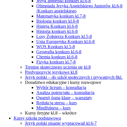
Język angielski konkurs kl.6-8
Olimpiada Języka Angielskiego Juniorów kl.6-8
/Konkurs angielskiego
Matematyka konkurs kl.7-8
Biologia konkurs kl.6-8
Higieja Konkurs kl.6-8
Historia konkurs kl.6-8
Losy Żołnierza Konkurs kl.5-8
Unia Europejska Konkurs kl.6-8
WOS Konkurs kl.5-8
Geografia konkurs kl.6-8
Chemia konkurs kl.6-8
Fizyka konkurs kl.7-8
Trening skutecznego uczenia się kl.8
Predyspozycje językowe kl.8
Język polski – do szkół społecznych i prywatnych 8kl.
Doradztwo edukacyjne i kursy rozwojowe
Wybór liceum – konsultacja
Analiza potencjału – konsultacja
Ogarnij ósmą klasę – warsztaty
Redukcja stresu – kurs
Mindfulness – kurs
Kursy feryjne kl.8 – wkrótce
Kursy szkoła podstawowa
Język polski pisanie wypracowań kl.6-7