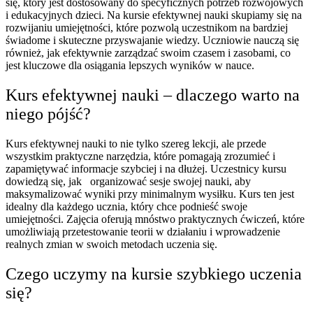
się, który jest dostosowany do specyficznych potrzeb rozwojowych
i edukacyjnych dzieci. Na kursie efektywnej nauki skupiamy się na
rozwijaniu umiejętności, które pozwolą uczestnikom na bardziej
świadome i skuteczne przyswajanie wiedzy. Uczniowie nauczą się
również, jak efektywnie zarządzać swoim czasem i zasobami, co
jest kluczowe dla osiągania lepszych wyników w nauce.
Kurs efektywnej nauki – dlaczego warto na
niego pójść?
Kurs efektywnej nauki to nie tylko szereg lekcji, ale przede
wszystkim praktyczne narzędzia, które pomagają zrozumieć i
zapamiętywać informacje szybciej i na dłużej. Uczestnicy kursu
dowiedzą się, jak organizować sesje swojej nauki, aby
maksymalizować wyniki przy minimalnym wysiłku. Kurs ten jest
idealny dla każdego ucznia, który chce podnieść swoje
umiejętności. Zajęcia oferują mnóstwo praktycznych ćwiczeń, które
umożliwiają przetestowanie teorii w działaniu i wprowadzenie
realnych zmian w swoich metodach uczenia się.
Czego uczymy na kursie szybkiego uczenia
się?