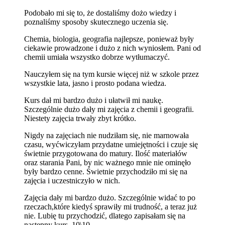
Podobało mi się to, że dostaliśmy dożo wiedzy i
poznaliśmy sposoby skutecznego uczenia się.
Chemia, biologia, geografia najlepsze, ponieważ były
ciekawie prowadzone i dużo z nich wyniosłem. Pani od
chemii umiała wszystko dobrze wytłumaczyć.
Nauczyłem się na tym kursie więcej niż w szkole przez
wszystkie lata, jasno i prosto podana wiedza.
Kurs dał mi bardzo dużo i ułatwił mi naukę.
Szczególnie dużo dały mi zajęcia z chemii i geografii.
Niestety zajęcia trwały zbyt krótko.
Nigdy na zajęciach nie nudziłam się, nie marnowała
czasu, wyćwiczyłam przydatne umiejętności i czuje się
świetnie przygotowana do matury. Ilość materiałów
oraz starania Pani, by nic ważnego mnie nie ominęło
były bardzo cenne. Świetnie przychodziło mi się na
zajęcia i uczestniczyło w nich.
Zajęcia dały mi bardzo dużo. Szczególnie widać to po
rzeczach,które kiedyś sprawiły mi trudność, a teraz już
nie. Lubię tu przychodzić, dlatego zapisałam się na
następny kurs. 10\10