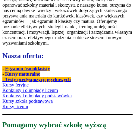
opanować szkolny materiał i skorzysta z naszego kursu, otrzyma do
nas cenną dawkę wiedzy i wskazówek dotyczących skutecznego
przyswajania materiału do kartkówek, klasówek, czy większych
egzaminów – jak egzamin 8 klasisty czy matura. Oferujemy
poznanie efektywnych strategii nauki, trening umiejętności
koncentracji i motywacji, lepszej organizacji i zarządzania własnym
czasem oraz efektywnego radzenia sobie ze stresem i nowymi
wyzwaniami szkolnymi.
Nasza oferta:
-
Egzamin ósmoklasisty
-
Kursy maturalne
- Testy predyspozycji językowych
Kursy feryjne
Konkursy i olimpiady liceum
Konkursy i olimpiady podstawówka
Kursy szkoła podstawowa
Kursy liceum
Pomagamy wybrać szkołę wyższą