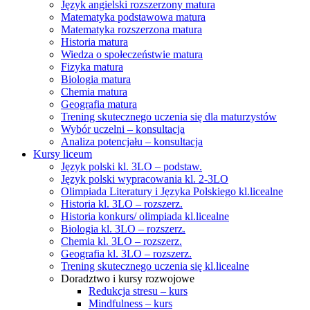
Język angielski rozszerzony matura
Matematyka podstawowa matura
Matematyka rozszerzona matura
Historia matura
Wiedza o społeczeństwie matura
Fizyka matura
Biologia matura
Chemia matura
Geografia matura
Trening skutecznego uczenia się dla maturzystów
Wybór uczelni – konsultacja
Analiza potencjału – konsultacja
Kursy liceum
Język polski kl. 3LO – podstaw.
Język polski wypracowania kl. 2-3LO
Olimpiada Literatury i Języka Polskiego kl.licealne
Historia kl. 3LO – rozszerz.
Historia konkurs/ olimpiada kl.licealne
Biologia kl. 3LO – rozszerz.
Chemia kl. 3LO – rozszerz.
Geografia kl. 3LO – rozszerz.
Trening skutecznego uczenia się kl.licealne
Doradztwo i kursy rozwojowe
Redukcja stresu – kurs
Mindfulness – kurs