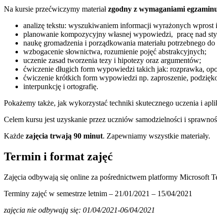
Na kursie przećwiczymy materiał
zgodny z wymaganiami egzaminu
analizę tekstu: wyszukiwaniem informacji wyrażonych wprost i p
planowanie kompozycyjny własnej wypowiedzi, pracę nad sty
naukę gromadzenia i porządkowania materiału potrzebnego do 
wzbogacenie słownictwa, rozumienie pojęć abstrakcyjnych;
uczenie zasad tworzenia tezy i hipotezy oraz argumentów;
ćwiczenie długich form wypowiedzi takich jak: rozprawka, opo
ćwiczenie krótkich form wypowiedzi np. zaproszenie, podzięko
interpunkcję i ortografię.
Pokażemy także, jak wykorzystać techniki skutecznego uczenia i apli
Celem kursu jest uzyskanie przez uczniów samodzielności i sprawno
Każde
zajęcia trwają 90 minut
. Zapewniamy wszystkie materiały.
Termin i format zajęć
Zajęcia odbywają się online za pośrednictwem platformy Microsoft
Terminy zajęć w semestrze letnim – 21/01/2021 – 15/04/2021
zajęcia nie odbywają się: 01/04/2021-06/04/2021