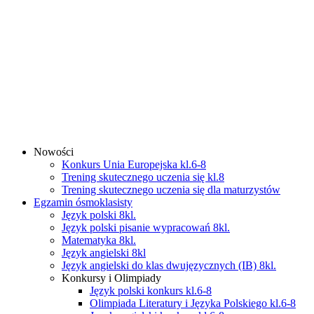
Nowości
Konkurs Unia Europejska kl.6-8
Trening skutecznego uczenia się kl.8
Trening skutecznego uczenia się dla maturzystów
Egzamin ósmoklasisty
Język polski 8kl.
Język polski pisanie wypracowań 8kl.
Matematyka 8kl.
Język angielski 8kl
Język angielski do klas dwujęzycznych (IB) 8kl.
Konkursy i Olimpiady
Język polski konkurs kl.6-8
Olimpiada Literatury i Języka Polskiego kl.6-8