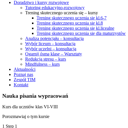
Doradztwo i kursy rozwojowe
Tutoring edukacyjno-rozwojowy
Trening skutecznego uczenia się – kursy
Trening skutecznego uczenia się kl.6-7
Trening skutecznego uczenia się kl.8
Trening skutecznego uczenia się kl.licealne
Trening skutecznego uczenia się dla maturzystów
Analiza potencjału – konsultacja
Wybór liceum – konsultacja
Wybór uczelni – konsultacja
Ogarnij ósmą klasę – Warsztaty
Redukcja stresu – kurs
Mindfulness – kurs
Aktualności
Poznaj nas
Zespół TIM
Kontakt
Nauka pisania wypracowań
Kurs dla uczniów klas VI-VIII
Porozmawiaj o tym kursie
1
Step 1