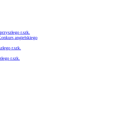
przyszłego r.szk.
Konkurs angielskiego
łego r.szk.
łego r.szk.