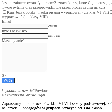
Jestem zainteresowana/y kursem:
Zaznacz kursy, które Cię interesują
Twoje pytania oraz przeprowadzi Cię przez proces zapisu na kurs.
Kurs Język polski - nauka pisania wypracowań (dla klas VI-VII)
wypracowań (dla klasy VIII)
Email
email
Imię i nazwisko
no-icon
Masz pytanie?
0
/
Wyślij
keyboard_arrow_left
Previous
Next
keyboard_arrow_right
Zapraszamy na kurs uczniów klas VI-VIII szkoły podstawowej, kt
nauczycieli i pedagogów
w grupach liczących od 3 do 7 osób.