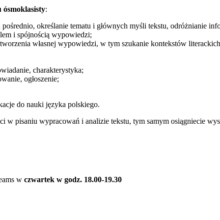
 ósmoklasisty
:
ośrednio, określanie tematu i głównych myśli tekstu, odróżnianie infor
lem i spójnością wypowiedzi;
tworzenia własnej wypowiedzi, w tym szukanie kontekstów literackich
wiadanie, charakterystyka;
wanie, ogłoszenie;
kacje do nauki języka polskiego.
ści w pisaniu wypracowań i analizie tekstu, tym samym osiągniecie wy
 Teams w
czwartek w godz. 18.00-19.30