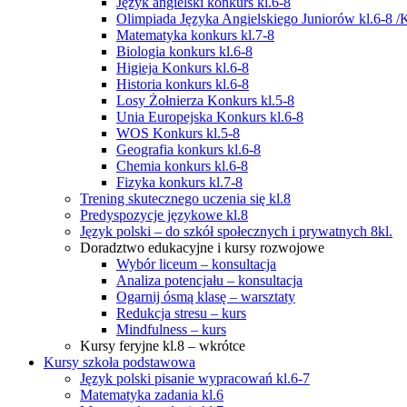
Język angielski konkurs kl.6-8
Olimpiada Języka Angielskiego Juniorów kl.6-8 /
Matematyka konkurs kl.7-8
Biologia konkurs kl.6-8
Higieja Konkurs kl.6-8
Historia konkurs kl.6-8
Losy Żołnierza Konkurs kl.5-8
Unia Europejska Konkurs kl.6-8
WOS Konkurs kl.5-8
Geografia konkurs kl.6-8
Chemia konkurs kl.6-8
Fizyka konkurs kl.7-8
Trening skutecznego uczenia się kl.8
Predyspozycje językowe kl.8
Język polski – do szkół społecznych i prywatnych 8kl.
Doradztwo edukacyjne i kursy rozwojowe
Wybór liceum – konsultacja
Analiza potencjału – konsultacja
Ogarnij ósmą klasę – warsztaty
Redukcja stresu – kurs
Mindfulness – kurs
Kursy feryjne kl.8 – wkrótce
Kursy szkoła podstawowa
Język polski pisanie wypracowań kl.6-7
Matematyka zadania kl.6