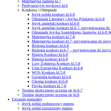
Matematyka zadania kl.7
Predyspozycje językowe kl.6
Konkursy i Olimpiady
Język polski konkurs kl.6-8
Olimpiada Literatury i Języka Polskiego kl.6-8
Język angielski konkurs kl.6-8
Język angielski konkurs kl.6-7- przygotowania do 
Olimpiada Języka Angielskiego Juniorów kl.6-8 /
Matematyka konkurs kl.7-8
Matematyka konkurs kl.7- przygotowania do przysz
Biologia konkurs kl.6-8
Biologia konkurs kl.6-7 – przygotowanie do przysz
Higieja Konkurs kl.6-8
Historia konkurs kl.6-8
Losy Żołnierza Konkurs kl.5-8
Unia Europejska Konkurs kl.6-8
WOS Konkurs kl.5-8
Geografia konkurs kl.6-8
Chemia konkurs kl.6-8
Fizyka konkurs kl.7-8
Trening skutecznego uczenia się kl.6-7
Trening skutecznego uczenia się kl.8
Egzamin maturalny
Język polski podstawowy matura
Język polski rozszerzony matura