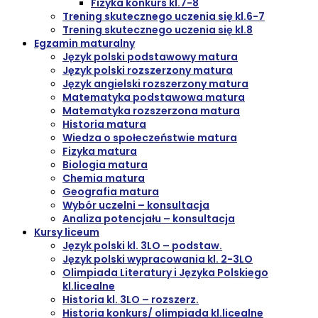
Fizyka konkurs kl.7-8
Trening skutecznego uczenia się kl.6-7
Trening skutecznego uczenia się kl.8
Egzamin maturalny
Język polski podstawowy matura
Język polski rozszerzony matura
Język angielski rozszerzony matura
Matematyka podstawowa matura
Matematyka rozszerzona matura
Historia matura
Wiedza o społeczeństwie matura
Fizyka matura
Biologia matura
Chemia matura
Geografia matura
Wybór uczelni – konsultacja
Analiza potencjału – konsultacja
Kursy liceum
Język polski kl. 3LO – podstaw.
Język polski wypracowania kl. 2-3LO
Olimpiada Literatury i Języka Polskiego
kl.licealne
Historia kl. 3LO – rozszerz.
Historia konkurs/ olimpiada kl.licealne