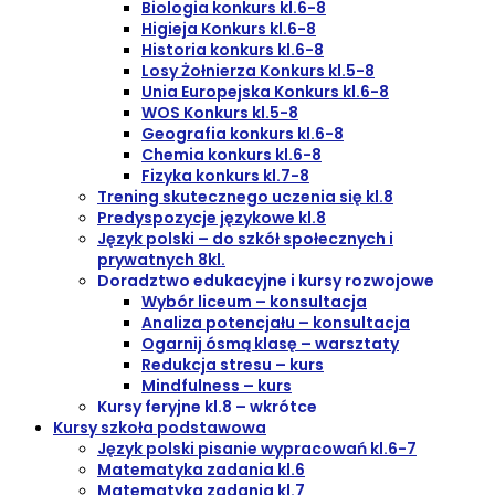
Biologia konkurs kl.6-8
Higieja Konkurs kl.6-8
Historia konkurs kl.6-8
Losy Żołnierza Konkurs kl.5-8
Unia Europejska Konkurs kl.6-8
WOS Konkurs kl.5-8
Geografia konkurs kl.6-8
Chemia konkurs kl.6-8
Fizyka konkurs kl.7-8
Trening skutecznego uczenia się kl.8
Predyspozycje językowe kl.8
Język polski – do szkół społecznych i
prywatnych 8kl.
Doradztwo edukacyjne i kursy rozwojowe
Wybór liceum – konsultacja
Analiza potencjału – konsultacja
Ogarnij ósmą klasę – warsztaty
Redukcja stresu – kurs
Mindfulness – kurs
Kursy feryjne kl.8 – wkrótce
Kursy szkoła podstawowa
Język polski pisanie wypracowań kl.6-7
Matematyka zadania kl.6
Matematyka zadania kl.7