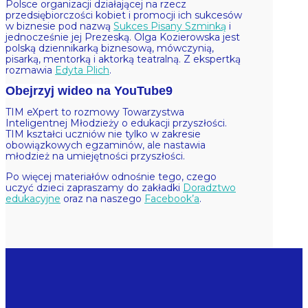
Polsce organizacji działającej na rzecz
przedsiębiorczości kobiet i promocji ich sukcesów
w biznesie pod nazwą
Sukces Pisany Szminką
i
jednocześnie jej Prezeską. Olga Kozierowska jest
polską dziennikarką biznesową, mówczynią,
pisarką, mentorką i aktorką teatralną. Z ekspertką
rozmawia
Edyta Plich
.
Obejrzyj wideo na YouTube
TIM eXpert to rozmowy Towarzystwa
Inteligentnej Młodzieży o edukacji przyszłości.
TIM kształci uczniów nie tylko w zakresie
obowiązkowych egzaminów, ale nastawia
młodzież na umiejętności przyszłości.
Po więcej materiałów odnośnie tego, czego
uczyć dzieci zapraszamy do zakładki
Doradztwo
edukacyjne
oraz na naszego
Facebook’a
.