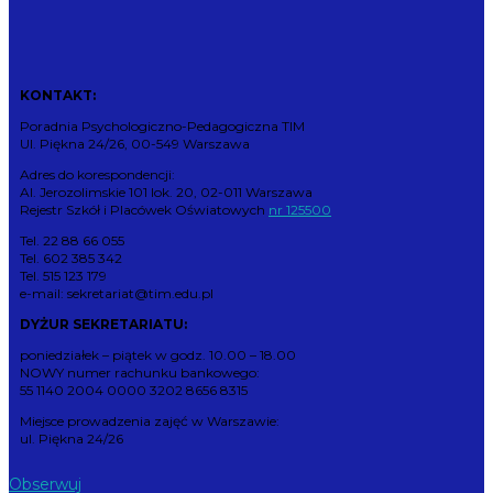
KONTAKT:
Poradnia Psychologiczno-Pedagogiczna TIM
Ul. Piękna 24/26, 00-549 Warszawa
Adres do korespondencji:
Al. Jerozolimskie 101 lok. 20, 02-011 Warszawa
Rejestr Szkół i Placówek Oświatowych
nr 125500
Tel. 22 88 66 055
Tel. 602 385 342
Tel. 515 123 179
e-mail: sekretariat@tim.edu.pl
DYŻUR SEKRETARIATU:
poniedziałek – piątek w godz. 10.00 – 18.00
NOWY numer rachunku bankowego:
55 1140 2004 0000 3202 8656 8315
Miejsce prowadzenia zajęć w Warszawie:
ul. Piękna 24/26
Obserwuj