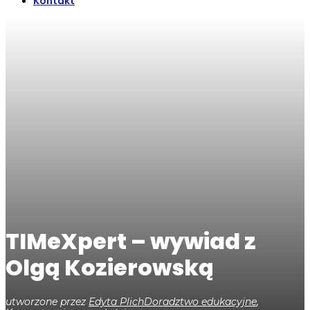
Kontakt
TIMeXpert – wywiad z
Olgą Kozierowską
utworzone przez
Edyta Plich
Doradztwo edukacyjne
,