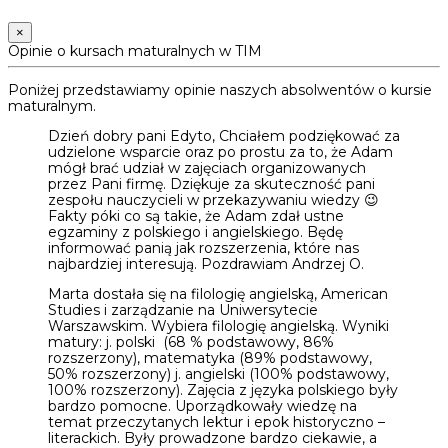
×
Opinie o kursach maturalnych w TIM
Poniżej przedstawiamy opinie naszych absolwentów o kursie
maturalnym.
Dzień dobry pani Edyto, Chciałem podziękować za
udzielone wsparcie oraz po prostu za to, że Adam
mógł brać udział w zajęciach organizowanych
przez Pani firmę. Dziękuje za skuteczność pani
zespołu nauczycieli w przekazywaniu wiedzy 😉
Fakty póki co są takie, że Adam zdał ustne
egzaminy z polskiego i angielskiego. Będę
informować panią jak rozszerzenia, które nas
najbardziej interesują. Pozdrawiam Andrzej O.
Marta dostała się na filologię angielską, American
Studies i zarządzanie na Uniwersytecie
Warszawskim. Wybiera filologię angielską. Wyniki
matury: j. polski (68 % podstawowy, 86%
rozszerzony), matematyka (89% podstawowy,
50% rozszerzony) j. angielski (100% podstawowy,
100% rozszerzony). Zajęcia z języka polskiego były
bardzo pomocne. Uporządkowały wiedzę na
temat przeczytanych lektur i epok historyczno –
literackich. Były prowadzone bardzo ciekawie, a