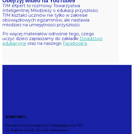
Obejrzyj wideo na YouTube
TIM eXpert to rozmowy Towarzystwa
Inteligentnej Młodzieży o edukacji przyszłości.
TIM kształci uczniów nie tylko w zakresie
obowiązkowych egzaminów, ale nastawia
młodzież na umiejętności przyszłości.
Po więcej materiałów odnośnie tego, czego
uczyć dzieci zapraszamy do zakładki
Doradztwo
edukacyjne
oraz na naszego
Facebook’a
.
KONTAKT:
Poradnia Psychologiczno-Pedagogiczna TIM
Ul. Piękna 24/26, 00-549 Warszawa