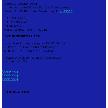
Adres do korespondencji:
Al. Jerozolimskie 101 lok. 20, 02-011 Warszawa
Rejestr Szkół i Placówek Oświatowych
nr 125500
Tel. 22 88 66 055
Tel. 602 385 342
Tel. 515 123 179
e-mail: sekretariat@tim.edu.pl
DYŻUR SEKRETARIATU:
poniedziałek – piątek w godz. 10.00 – 18.00
NOWY numer rachunku bankowego:
55 1140 2004 0000 3202 8656 8315
Miejsce prowadzenia zajęć w Warszawie:
ul. Piękna 24/26
Obserwuj
Obserwuj
Obserwuj
ZOBACZ TEŻ: