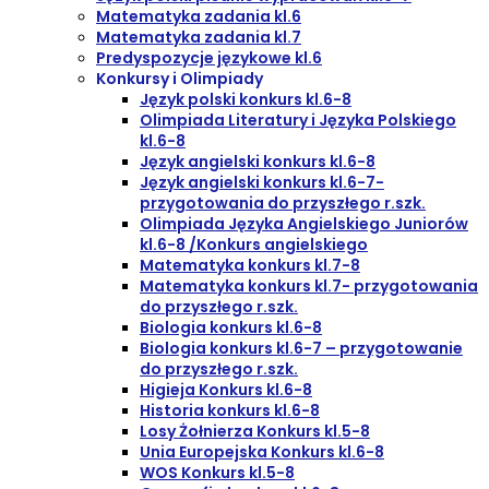
Matematyka zadania kl.6
Matematyka zadania kl.7
Predyspozycje językowe kl.6
Konkursy i Olimpiady
Język polski konkurs kl.6-8
Olimpiada Literatury i Języka Polskiego
kl.6-8
Język angielski konkurs kl.6-8
Język angielski konkurs kl.6-7-
przygotowania do przyszłego r.szk.
Olimpiada Języka Angielskiego Juniorów
kl.6-8 /Konkurs angielskiego
Matematyka konkurs kl.7-8
Matematyka konkurs kl.7- przygotowania
do przyszłego r.szk.
Biologia konkurs kl.6-8
Biologia konkurs kl.6-7 – przygotowanie
do przyszłego r.szk.
Higieja Konkurs kl.6-8
Historia konkurs kl.6-8
Losy Żołnierza Konkurs kl.5-8
Unia Europejska Konkurs kl.6-8
WOS Konkurs kl.5-8