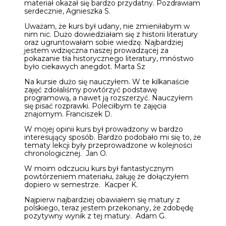
materiał okazał się bardzo przydatny. Pozdrawiam
serdecznie, Agnieszka S.
Uważam, że kurs był udany, nie zmieniłabym w
nim nic. Dużo dowiedziałam się z historii literatury
oraz ugruntowałam sobie wiedzę. Najbardziej
jestem wdzięczna naszej prowadzącej za
pokazanie tła historycznego literatury, mnóstwo
było ciekawych anegdot. Marta Sz
Na kursie dużo się nauczyłem. W te kilkanaście
zajęć zdołaliśmy powtórzyć podstawę
programową, a nawet ją rozszerzyć. Nauczyłem
się pisać rozprawki. Poleciłbym te zajęcia
znajomym. Franciszek D.
W mojej opinii kurs był prowadzony w bardzo
interesujący sposób. Bardzo podobało mi się to, że
tematy lekcji były przeprowadzone w kolejności
chronologicznej. Jan O.
W moim odczuciu kurs był fantastycznym
powtórzeniem materiału, żałuję że dołączyłem
dopiero w semestrze. Kacper K.
Najpierw najbardziej obawiałem się matury z
polskiego, teraz jestem przekonany, że zdobędę
pozytywny wynik z tej matury. Adam G.