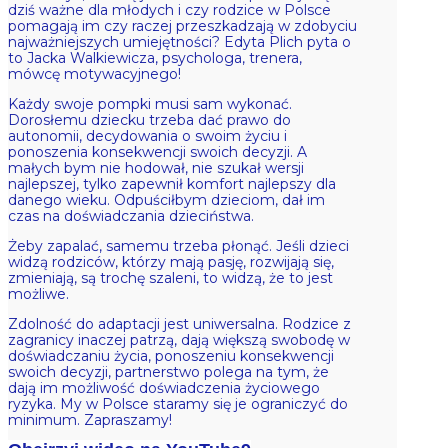
dziś ważne dla młodych i czy rodzice w Polsce
pomagają im czy raczej przeszkadzają w zdobyciu
najważniejszych umiejętności? Edyta Plich pyta o
to Jacka Walkiewicza, psychologa, trenera,
mówcę motywacyjnego!
Każdy swoje pompki musi sam wykonać.
Dorosłemu dziecku trzeba dać prawo do
autonomii, decydowania o swoim życiu i
ponoszenia konsekwencji swoich decyzji. A
małych bym nie hodował, nie szukał wersji
najlepszej, tylko zapewnił komfort najlepszy dla
danego wieku. Odpuściłbym dzieciom, dał im
czas na doświadczania dzieciństwa.
Żeby zapalać, samemu trzeba płonąć. Jeśli dzieci
widzą rodziców, którzy mają pasję, rozwijają się,
zmieniają, są trochę szaleni, to widzą, że to jest
możliwe.
Zdolność do adaptacji jest uniwersalna. Rodzice z
zagranicy inaczej patrzą, dają większą swobodę w
doświadczaniu życia, ponoszeniu konsekwencji
swoich decyzji, partnerstwo polega na tym, że
dają im możliwość doświadczenia życiowego
ryzyka. My w Polsce staramy się je ograniczyć do
minimum. Zapraszamy!