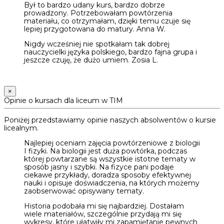
Był to bardzo udany kurs, bardzo dobrze
prowadzony. Potrzebowałam powtórzenia
materiału, co otrzymałam, dzięki temu czuje się
lepiej przygotowana do matury. Anna W.
Nigdy wcześniej nie spotkałam tak dobrej
nauczycielki języka polskiego, bardzo fajna grupa i
jeszcze czuję, że dużo umiem. Zosia L.
×
Opinie o kursach dla liceum w TIM
Poniżej przedstawiamy opinie naszych absolwentów o kursie
licealnym.
Najlepiej oceniam zajęcia powtórzeniowe z biologii
I fizyki. Na biologii jest duża powtórka, podczas
której powtarzane są wszystkie istotne tematy w
sposób jasny i szybki. Na fizyce pani podaje
ciekawe przykłady, doradza sposoby efektywnej
nauki i opisuje doświadczenia, na których możemy
zaobserwować opisywany tematy.
Historia podobała mi się najbardziej. Dostałam
wiele materiałów, szczególnie przydają mi się
wykresy, które ułatwiły mi zapamiętanie pewnych