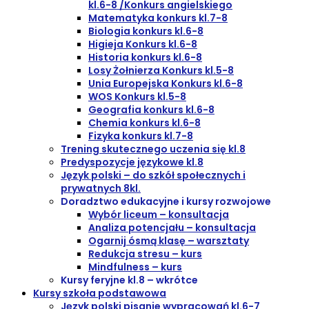
kl.6-8 /Konkurs angielskiego
Matematyka konkurs kl.7-8
Biologia konkurs kl.6-8
Higieja Konkurs kl.6-8
Historia konkurs kl.6-8
Losy Żołnierza Konkurs kl.5-8
Unia Europejska Konkurs kl.6-8
WOS Konkurs kl.5-8
Geografia konkurs kl.6-8
Chemia konkurs kl.6-8
Fizyka konkurs kl.7-8
Trening skutecznego uczenia się kl.8
Predyspozycje językowe kl.8
Język polski – do szkół społecznych i
prywatnych 8kl.
Doradztwo edukacyjne i kursy rozwojowe
Wybór liceum – konsultacja
Analiza potencjału – konsultacja
Ogarnij ósmą klasę – warsztaty
Redukcja stresu – kurs
Mindfulness – kurs
Kursy feryjne kl.8 – wkrótce
Kursy szkoła podstawowa
Język polski pisanie wypracowań kl.6-7