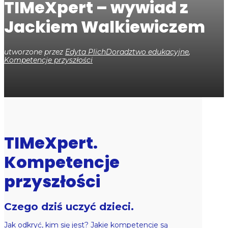
TIMeXpert – wywiad z
Jackiem Walkiewiczem
utworzone przez
Edyta Plich
Doradztwo edukacyjne
,
Kompetencje przyszłości
TIMeXpert.
Kompetencje
przyszłości
Czego dziś uczyć dzieci.
Jak odkryć, kim się jest? Jakie kompetencje są