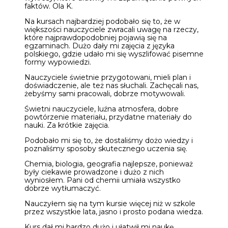
faktów. Ola K.
Na kursach najbardziej podobało się to, że w
większości nauczyciele zwracali uwagę na rzeczy,
które najprawdopodobniej pojawią się na
egzaminach. Dużo dały mi zajęcia z języka
polskiego, gdzie udało mi się wyszlifować pisemne
formy wypowiedzi.
Nauczyciele świetnie przygotowani, mieli plan i
doświadczenie, ale też nas słuchali. Zachęcali nas,
żebyśmy sami pracowali, dobrze motywowali.
Świetni nauczyciele, luźna atmosfera, dobre
powtórzenie materiału, przydatne materiały do
nauki. Za krótkie zajęcia.
Podobało mi się to, że dostaliśmy dożo wiedzy i
poznaliśmy sposoby skutecznego uczenia się.
Chemia, biologia, geografia najlepsze, ponieważ
były ciekawie prowadzone i dużo z nich
wyniosłem. Pani od chemii umiała wszystko
dobrze wytłumaczyć.
Nauczyłem się na tym kursie więcej niż w szkole
przez wszystkie lata, jasno i prosto podana wiedza.
Kurs dał mi bardzo dużo i ułatwił mi naukę.