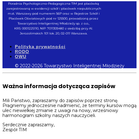
Poradnia Psychologiczno-Pedagogiczna TIM jest placówką
zarejestrowaną w ewidencji szkół i placówek niepublicznych
m.st. Warszawy pod numerem 56P oraz w Rejestrze Szkół i
Placówek Oświatowych pod nr 125500, prowadzoną przez
Towarzystwo Inteligentnej Młodzieży sp. z o.o.,
KRS: 0001225110, NIP: 7011305480 z siedzibą przy Al.
Jerozolimskich 101 lok. 20, 02-011 Warszawa.
Polityka prywatności
RODO
OWU
© 2022-2026 Towarzystwo Inteligentnej Młodzieży
Ważna informacja dotycząca zapisów
Mili Państwo, zapraszamy do zapisów poprzez stronę.
Pragniemy jednocześnie nadmienić, że terminy kursów mogą
ulec niewielkiej zmianie z uwagi na nowy, wrześniowy
harmonogram szkolny naszych nauczycieli.
Serdecznie zapraszamy,
Zespół TIM