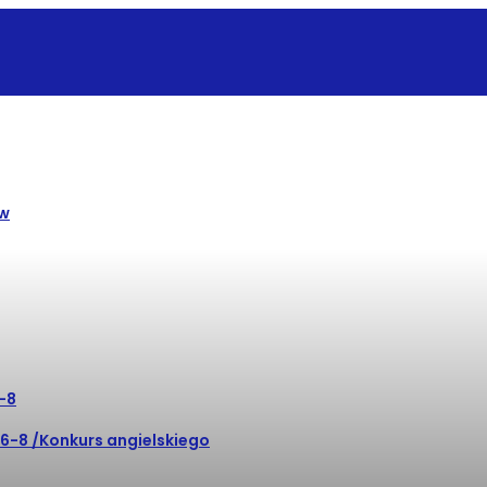
ów
6-8
.6-8 /Konkurs angielskiego