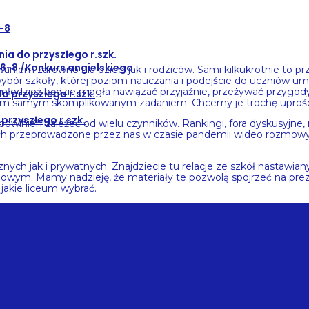
6-8
ia do przyszłego r.szk.
.6-8 /Konkurs angielskiego
 zarówno dla dzieci jak i rodziców. Sami kilkukrotnie to przec
 wybór szkoły, której poziom nauczania i podejście do uczniów um
 młodzież będzie mogła nawiązać przyjaźnie, przeżywać przygody
 przyszłego r.szk.
tym samym skomplikowanym zadaniem. Chcemy je trochę uprośc
przyszłego r.szk.
powinien zależeć od wielu czynników. Rankingi, fora dyskusyjne
ich przeprowadzone przez nas w czasie pandemii wideo rozmowy 
nych jak i prywatnych. Znajdziecie tu relacje ze szkół nastawian
wym. Mamy nadzieję, że materiały te pozwolą spojrzeć na prez
 jakie liceum wybrać.