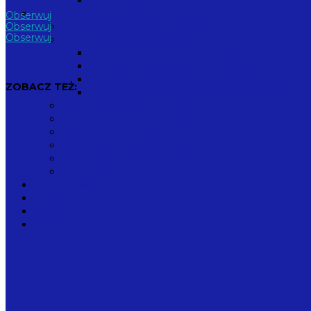
Mindfulness – kurs
Doradztwo i kursy rozwojowe
Obserwuj
Tutoring edukacyjno-rozwojowy
Obserwuj
Obserwuj
Trening skutecznego uczenia się – kursy
Trening skutecznego uczenia się kl.6-7
Trening skutecznego uczenia się kl.8
Trening skutecznego uczenia się kl.licealne
ZOBACZ TEŻ:
Trening skutecznego uczenia się dla matu
Analiza potencjału – konsultacja
Wybór liceum – konsultacja
Wybór uczelni – konsultacja
Ogarnij ósmą klasę – Warsztaty
Redukcja stresu – kurs
Mindfulness – kurs
Aktualności
Poznaj nas
Zespół TIM
Kontakt