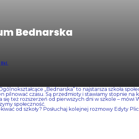
eum Bednarska
8kl.
 Ogólnokształcące „Bednarska” to najstarsza szkoła społ
pilnować czasu. Są przedmioty i stawiamy stopnie na ko
iera się też rozszerzeń od pierwszych dni w szkole – mówi
zymy społeczność.
kiwać od szkoły? Posłuchaj kolejnej rozmowy Edyty Plic