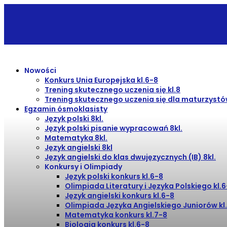
Nowości
Konkurs Unia Europejska kl.6-8
Trening skutecznego uczenia się kl.8
Trening skutecznego uczenia się dla maturzyst
Egzamin ósmoklasisty
Język polski 8kl.
Język polski pisanie wypracowań 8kl.
Matematyka 8kl.
Język angielski 8kl
Język angielski do klas dwujęzycznych (IB) 8kl.
Konkursy i Olimpiady
Język polski konkurs kl.6-8
Olimpiada Literatury i Języka Polskiego kl.
Język angielski konkurs kl.6-8
Olimpiada Języka Angielskiego Juniorów kl
Matematyka konkurs kl.7-8
Biologia konkurs kl.6-8