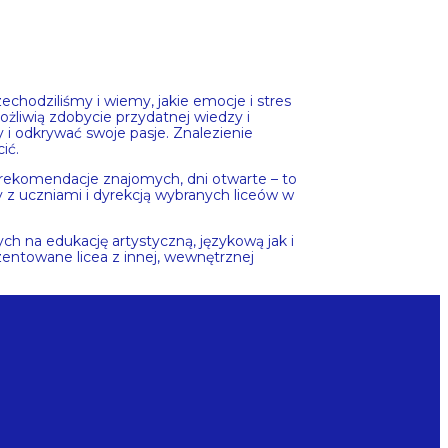
hodziliśmy i wiemy, jakie emocje i stres
ożliwią zdobycie przydatnej wiedzy i
 i odkrywać swoje pasje. Znalezienie
ić.
, rekomendacje znajomych, dni otwarte – to
z uczniami i dyrekcją wybranych liceów w
ych na edukację artystyczną, językową jak i
entowane licea z innej, wewnętrznej