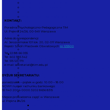
Matematyka podstawowa matura
Matematyka rozszerzona matura
Historia matura
Wiedza o społeczeństwie matura
KONTAKT:
Fizyka matura
Biologia matura
Poradnia Psychologiczno-Pedagogiczna TIM
Chemia matura
Ul. Piękna 24/26, 00-549 Warszawa
Geografia matura
Adres do korespondencji:
Trening skutecznego uczenia się dla maturzyst
Al. Jerozolimskie 101 lok. 20, 02-011 Warszawa
Wybór uczelni – konsultacja
Rejestr Szkół i Placówek Oświatowych
nr 125500
Analiza potencjału – konsultacja
Tel. 22 88 66 055
Kursy liceum
Tel. 602 385 342
Język polski kl. 3LO – podstaw.
Tel. 515 123 179
Język polski wypracowania kl. 2-3LO
e-mail: sekretariat@tim.edu.pl
Olimpiada Literatury i Języka Polskiego kl.licealn
Historia kl. 3LO – rozszerz.
DYŻUR SEKRETARIATU:
Historia konkurs/ olimpiada kl.licealne
Biologia kl. 3LO – rozszerz.
poniedziałek – piątek w godz. 10.00 – 18.00
Chemia kl. 3LO – rozszerz.
NOWY numer rachunku bankowego:
55 1140 2004 0000 3202 8656 8315
Geografia kl. 3LO – rozszerz.
Trening skutecznego uczenia się kl.licealne
Miejsce prowadzenia zajęć w Warszawie:
Doradztwo i kursy rozwojowe
ul. Piękna 24/26
Redukcja stresu – kurs