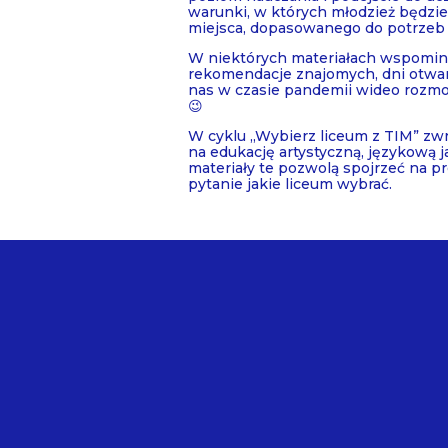
warunki, w których młodzież będzie
miejsca, dopasowanego do potrzeb
W niektórych materiałach wspominal
rekomendacje znajomych, dni otwar
nas w czasie pandemii wideo rozmow
😉
W cyklu „Wybierz liceum z TIM” zwró
na edukację artystyczną, językową 
materiały te pozwolą spojrzeć na p
pytanie jakie liceum wybrać.