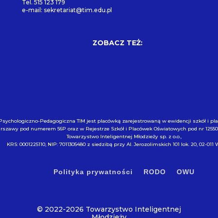
Tel. 515 123 179
e-mail: sekretariat@tim.edu.pl
ZOBACZ TEŻ:
Psychologiczno-Pedagogiczna TIM jest placówką zarejestrowaną w ewidencji szkół i p
arszawy pod numerem 56P oraz w Rejestrze Szkół i Placówek Oświatowych pod nr 1255
Towarzystwo Inteligentnej Młodzieży sp. z o.o.,
KRS: 0001225110, NIP: 7011305480 z siedzibą przy Al. Jerozolimskich 101 lok. 20, 02-011
Polityka prywatności
RODO
OWU
© 2022-2026 Towarzystwo Inteligentnej
Młodzieży