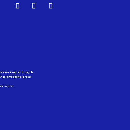
lacówek niepublicznych
00, prowadzoną przez
 Warszawa.