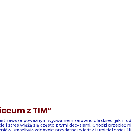
Liceum z TIM”
t zawsze poważnym wyzwaniem zarówno dla dzieci jak i rodz
e i stres wiążą się często z tymi decyzjami. Chodzi przecież ni
zniów umożliwią zdobycie przydatnej wiedzy i umiejętności. N