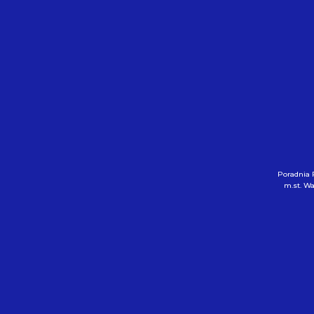
Poradnia 
m.st. W