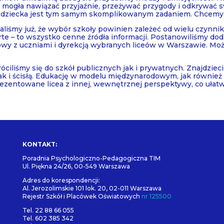
 mogła nawiązać przyjaźnie, przeżywać przygody i odkrywać s
 dziecka jest tym samym skomplikowanym zadaniem. Chcemy j
iśmy już, że wybór szkoły powinien zależeć od wielu czynnikó
te – to wszystko cenne źródła informacji. Postanowiliśmy do
y z uczniami i dyrekcją wybranych liceów w Warszawie. Może
ciliśmy się do szkół publicznych jak i prywatnych. Znajdzieci
jak i ścisłą. Edukację w modelu międzynarodowym, jak równi
rezentowane licea z innej, wewnętrznej perspektywy, co ułatw
KONTAKT:
Poradnia Psychologiczno-Pedagogiczna TIM
Ul. Piękna 24/26, 00-549 Warszawa
Adres do korespondencji:
Al. Jerozolimskie 101 lok. 20, 02-011 Warszawa
Rejestr Szkół i Placówek Oświatowych
nr 125500
Tel. 22 88 66 055
Tel. 602 385 342