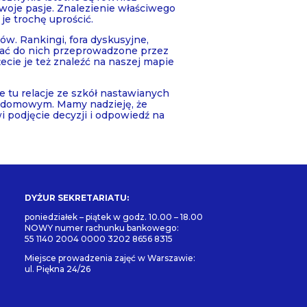
woje pasje. Znalezienie właściwego
e trochę uprościć.
w. Rankingi, fora dyskusyjne,
dać do nich przeprowadzone przez
cie je też znaleźć na naszej mapie
e tu relacje ze szkół nastawianych
eż domowym. Mamy nadzieję, że
i podjęcie decyzji i odpowiedź na
DYŻUR SEKRETARIATU:
poniedziałek – piątek w godz. 10.00 – 18.00
NOWY numer rachunku bankowego:
55 1140 2004 0000 3202 8656 8315
Miejsce prowadzenia zajęć w Warszawie:
ul. Piękna 24/26