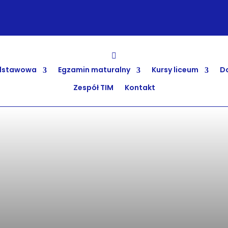
odstawowa
Egzamin maturalny
Kursy liceum
Do
Zespół TIM
Kontakt