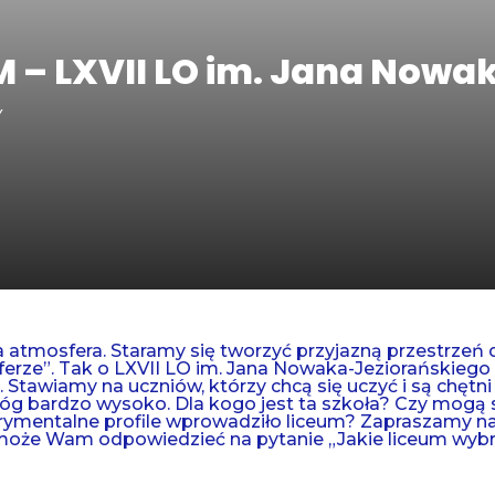
M – LXVII LO im. Jana Nowa
y
a atmosfera. Staramy się tworzyć przyjazną przestrzeń d
erze”. Tak o LXVII LO im. Jana Nowaka-Jeziorańskiego
tawiamy na uczniów, którzy chcą się uczyć i są chętni 
óg bardzo wysoko. Dla kogo jest ta szkoła? Czy mogą si
erymentalne profile wprowadziło liceum? Zapraszamy n
omoże Wam odpowiedzieć na pytanie „Jakie liceum wyb