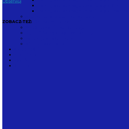
Trening skutecznego uczenia się kl.4-5
Obserwuj
Trening skutecznego uczenia się kl.6-7
Trening skutecznego uczenia się kl.licealne
Analiza potencjału – konsultacja
ZOBACZ TEŻ:
Wybór liceum – konsultacja
Wybór uczelni – konsultacja
Ogarnij ósmą klasę – Warsztaty
Redukcja stresu – kurs
Mindfulness – kurs
Aktualności
Poznaj nas
Zespół TIM
Kontakt