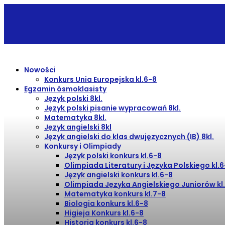
Nowości
Konkurs Unia Europejska kl.6-8
Egzamin ósmoklasisty
Język polski 8kl.
Język polski pisanie wypracowań 8kl.
Matematyka 8kl.
Język angielski 8kl
Język angielski do klas dwujęzycznych (IB) 8kl.
Konkursy i Olimpiady
Język polski konkurs kl.6-8
Olimpiada Literatury i Języka Polskiego kl.
Język angielski konkurs kl.6-8
Olimpiada Języka Angielskiego Juniorów kl
Matematyka konkurs kl.7-8
Biologia konkurs kl.6-8
Higieja Konkurs kl.6-8
Historia konkurs kl.6-8