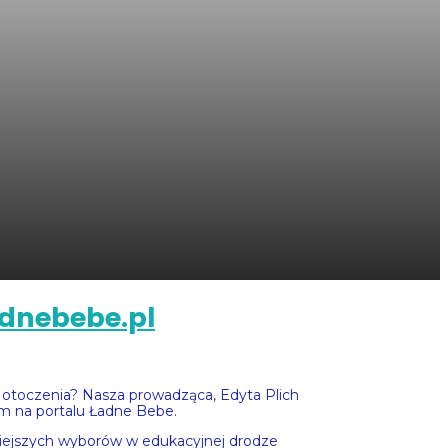
adnebebe.pl
ań otoczenia? Nasza prowadząca, Edyta Plich
m na portalu Ładne Bebe.
żniejszych wyborów w edukacyjnej drodze