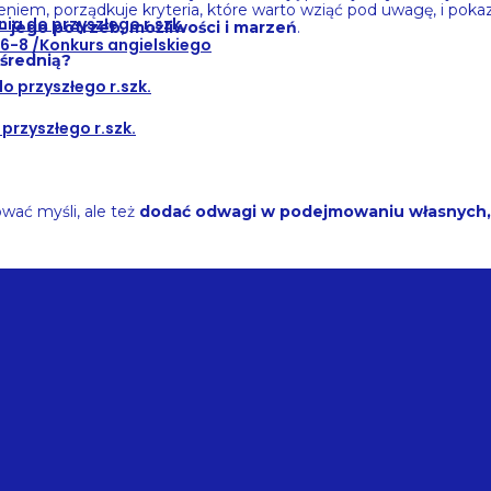
eniem, porządkuje kryteria, które warto wziąć pod uwagę, i poka
ia do przyszłego r.szk.
jego potrzeb, możliwości i marzeń
.
.6-8 /Konkurs angielskiego
 średnią?
 przyszłego r.szk.
przyszłego r.szk.
wać myśli, ale też
dodać odwagi w podejmowaniu własnych, 