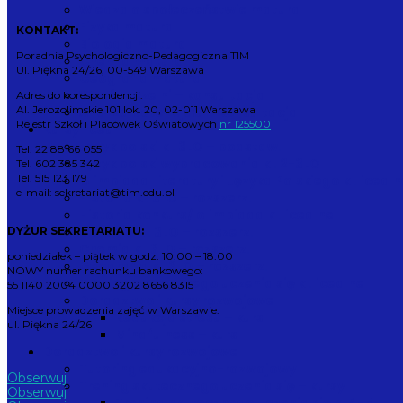
Wiedza o społeczeństwie matura
Fizyka matura
KONTAKT:
Biologia matura
Poradnia Psychologiczno-Pedagogiczna TIM
Chemia matura
Ul. Piękna 24/26, 00-549 Warszawa
Geografia matura
Wybór uczelni – konsultacja
Adres do korespondencji:
Al. Jerozolimskie 101 lok. 20, 02-011 Warszawa
Analiza potencjału – konsultacja
Rejestr Szkół i Placówek Oświatowych
nr 125500
Kursy liceum
Język polski kl. 3LO – podstaw.
Tel. 22 88 66 055
Język polski wypracowania kl. 2-3LO
Tel. 602 385 342
Tel. 515 123 179
Olimpiada Literatury i Języka Polskiego kl.licealn
e-mail: sekretariat@tim.edu.pl
Historia kl. 3LO – rozszerz.
Historia konkurs/ olimpiada kl.licealne
Biologia kl. 3LO – rozszerz.
DYŻUR SEKRETARIATU:
Chemia kl. 3LO – rozszerz.
poniedziałek – piątek w godz. 10.00 – 18.00
Geografia kl. 3LO – rozszerz.
NOWY numer rachunku bankowego:
Trening skutecznego uczenia się kl.licealne
55 1140 2004 0000 3202 8656 8315
Doradztwo i kursy rozwojowe
Miejsce prowadzenia zajęć w Warszawie:
Redukcja stresu – kurs
ul. Piękna 24/26
Mindfulness – kurs
Doradztwo i kursy rozwojowe
Tutoring edukacyjno-rozwojowy
Obserwuj
Trening skutecznego uczenia się – kursy
Obserwuj