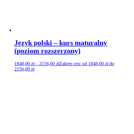
Język polski – kurs maturalny
(poziom rozszerzony)
1848,00
zł
–
2156,00
zł
Zakres cen: od 1848,00 zł do
2156,00 zł