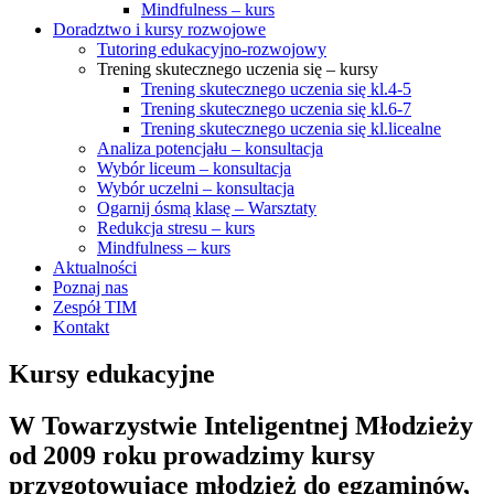
Mindfulness – kurs
Doradztwo i kursy rozwojowe
Tutoring edukacyjno-rozwojowy
Trening skutecznego uczenia się – kursy
Trening skutecznego uczenia się kl.4-5
Trening skutecznego uczenia się kl.6-7
Trening skutecznego uczenia się kl.licealne
Analiza potencjału – konsultacja
Wybór liceum – konsultacja
Wybór uczelni – konsultacja
Ogarnij ósmą klasę – Warsztaty
Redukcja stresu – kurs
Mindfulness – kurs
Aktualności
Poznaj nas
Zespół TIM
Kontakt
Kursy edukacyjne
W Towarzystwie Inteligentnej Młodzieży
od 2009 roku prowadzimy
kursy
przygotowujące młodzież
do egzaminów,