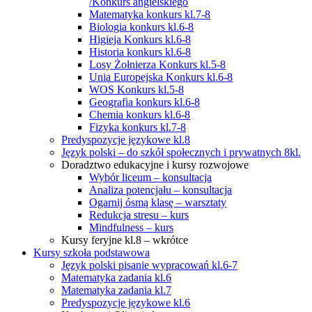
/Konkurs angielskiego
Matematyka konkurs kl.7-8
Biologia konkurs kl.6-8
Higieja Konkurs kl.6-8
Historia konkurs kl.6-8
Losy Żołnierza Konkurs kl.5-8
Unia Europejska Konkurs kl.6-8
WOS Konkurs kl.5-8
Geografia konkurs kl.6-8
Chemia konkurs kl.6-8
Fizyka konkurs kl.7-8
Predyspozycje językowe kl.8
Język polski – do szkół społecznych i prywatnych 8kl.
Doradztwo edukacyjne i kursy rozwojowe
Wybór liceum – konsultacja
Analiza potencjału – konsultacja
Ogarnij ósmą klasę – warsztaty
Redukcja stresu – kurs
Mindfulness – kurs
Kursy feryjne kl.8 – wkrótce
Kursy szkoła podstawowa
Język polski pisanie wypracowań kl.6-7
Matematyka zadania kl.6
Matematyka zadania kl.7
Predyspozycje językowe kl.6