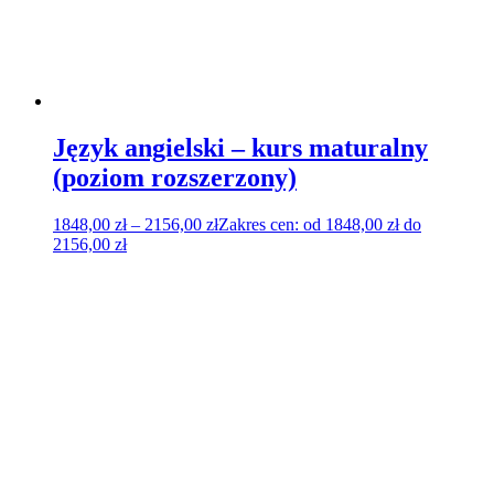
Język angielski – kurs maturalny
(poziom rozszerzony)
1848,00
zł
–
2156,00
zł
Zakres cen: od 1848,00 zł do
2156,00 zł