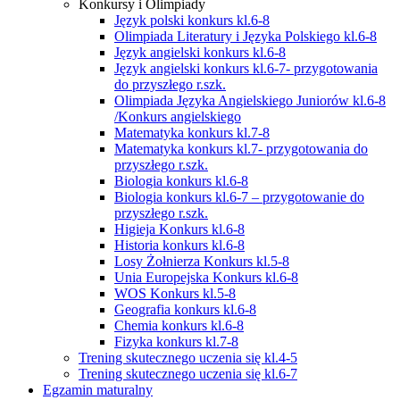
Konkursy i Olimpiady
Język polski konkurs kl.6-8
Olimpiada Literatury i Języka Polskiego kl.6-8
Język angielski konkurs kl.6-8
Język angielski konkurs kl.6-7- przygotowania
do przyszłego r.szk.
Olimpiada Języka Angielskiego Juniorów kl.6-8
/Konkurs angielskiego
Matematyka konkurs kl.7-8
Matematyka konkurs kl.7- przygotowania do
przyszłego r.szk.
Biologia konkurs kl.6-8
Biologia konkurs kl.6-7 – przygotowanie do
przyszłego r.szk.
Higieja Konkurs kl.6-8
Historia konkurs kl.6-8
Losy Żołnierza Konkurs kl.5-8
Unia Europejska Konkurs kl.6-8
WOS Konkurs kl.5-8
Geografia konkurs kl.6-8
Chemia konkurs kl.6-8
Fizyka konkurs kl.7-8
Trening skutecznego uczenia się kl.4-5
Trening skutecznego uczenia się kl.6-7
Egzamin maturalny