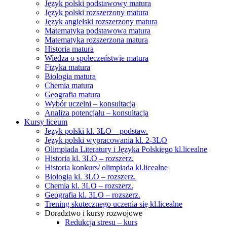
Język polski podstawowy matura
Język polski rozszerzony matura
Język angielski rozszerzony matura
Matematyka podstawowa matura
Matematyka rozszerzona matura
Historia matura
Wiedza o społeczeństwie matura
Fizyka matura
Biologia matura
Chemia matura
Geografia matura
Wybór uczelni – konsultacja
Analiza potencjału – konsultacja
Kursy liceum
Język polski kl. 3LO – podstaw.
Język polski wypracowania kl. 2-3LO
Olimpiada Literatury i Języka Polskiego kl.licealne
Historia kl. 3LO – rozszerz.
Historia konkurs/ olimpiada kl.licealne
Biologia kl. 3LO – rozszerz.
Chemia kl. 3LO – rozszerz.
Geografia kl. 3LO – rozszerz.
Trening skutecznego uczenia się kl.licealne
Doradztwo i kursy rozwojowe
Redukcja stresu – kurs