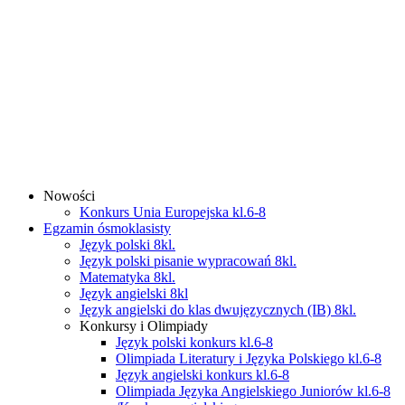
Nowości
Konkurs Unia Europejska kl.6-8
Egzamin ósmoklasisty
Język polski 8kl.
Język polski pisanie wypracowań 8kl.
Matematyka 8kl.
Język angielski 8kl
Język angielski do klas dwujęzycznych (IB) 8kl.
Konkursy i Olimpiady
Język polski konkurs kl.6-8
Olimpiada Literatury i Języka Polskiego kl.6-8
Język angielski konkurs kl.6-8
Olimpiada Języka Angielskiego Juniorów kl.6-8