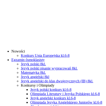
Nowości
Konkurs Unia Europejska kl.6-8
Egzamin ósmoklasisty
Język polski 8kl.
Język polski pisanie wypracowań 8kl.
Matematyka 8kl.
Język angielski 8kl
Język angielski do klas dwujęzycznych (IB) 8kl.
Konkursy i Olimpiady
Język polski konkurs kl.6-8
Olimpiada Literatury i Języka Polskiego kl.6-8
Język angielski konkurs kl.6-8
Olimpiada Języka Angielskiego Juniorów kl.6-8