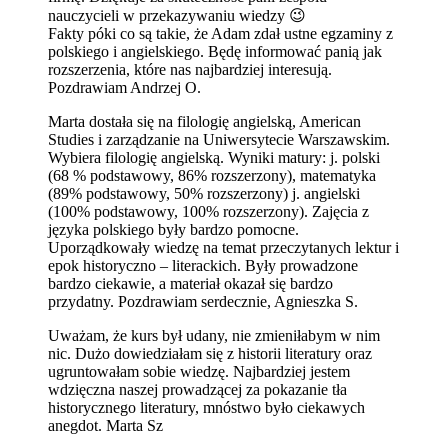
nauczycieli w przekazywaniu wiedzy 😉
Fakty póki co są takie, że Adam zdał ustne egzaminy z
polskiego i angielskiego. Będę informować panią jak
rozszerzenia, które nas najbardziej interesują.
Pozdrawiam Andrzej O.
Marta dostała się na filologię angielską, American
Studies i zarządzanie na Uniwersytecie Warszawskim.
Wybiera filologię angielską. Wyniki matury: j. polski
(68 % podstawowy, 86% rozszerzony), matematyka
(89% podstawowy, 50% rozszerzony) j. angielski
(100% podstawowy, 100% rozszerzony). Zajęcia z
języka polskiego były bardzo pomocne.
Uporządkowały wiedzę na temat przeczytanych lektur i
epok historyczno – literackich. Były prowadzone
bardzo ciekawie, a materiał okazał się bardzo
przydatny. Pozdrawiam serdecznie, Agnieszka S.
Uważam, że kurs był udany, nie zmieniłabym w nim
nic. Dużo dowiedziałam się z historii literatury oraz
ugruntowałam sobie wiedzę. Najbardziej jestem
wdzięczna naszej prowadzącej za pokazanie tła
historycznego literatury, mnóstwo było ciekawych
anegdot. Marta Sz