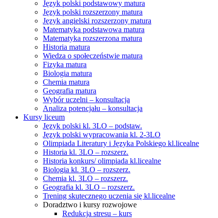
Język polski podstawowy matura
Język polski rozszerzony matura
Język angielski rozszerzony matura
Matematyka podstawowa matura
Matematyka rozszerzona matura
Historia matura
Wiedza o społeczeństwie matura
Fizyka matura
Biologia matura
Chemia matura
Geografia matura
Wybór uczelni – konsultacja
Analiza potencjału – konsultacja
Kursy liceum
Język polski kl. 3LO – podstaw.
Język polski wypracowania kl. 2-3LO
Olimpiada Literatury i Języka Polskiego kl.licealne
Historia kl. 3LO – rozszerz.
Historia konkurs/ olimpiada kl.licealne
Biologia kl. 3LO – rozszerz.
Chemia kl. 3LO – rozszerz.
Geografia kl. 3LO – rozszerz.
Trening skutecznego uczenia się kl.licealne
Doradztwo i kursy rozwojowe
Redukcja stresu – kurs