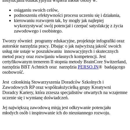
instytucjami edukacyjnymi wspiera młode osoby w:
osiąganiu swoich celów,
podnoszeniu efektywności procesu uczeniu się i działania,
kierowaniu rozwojem tak, by mogły jak najlepiej
wykorzystywać swój potencjał i czerpać satysfakcję z życia
zawodowego i osobistego.
Tworzy również programy edukacyjne, projektuje infografiki oraz
autorskie narzędzia pracy. Dbając o jak najwyższą jakość swoich
usług nie ustaje w poszukiwaniu innowacyjnych i skutecznych
metod pracy oraz rozwijaniu własnych kompetencji. Jest
certyfikowanym trenerem II stopnia metody BrainCore Switzerland,
narzędzia BBT Achtnich oraz narzędzia
PERSO.IN
® badającego
osobowość.
Jest członkinią Stowarzyszenia Doradców Szkolnych i
Zawodowych RP oraz współzałożycielką grupy Kreatywni
Doradcy Kariery, która zrzesza specjalistów otwartych na wzajemne
uczenie się i wymianę doświadczeń.
Jej największą zawodową misją jest odkrywanie potencjału
młodych osób i inspirowanie ich do nieustannego rozwoju.