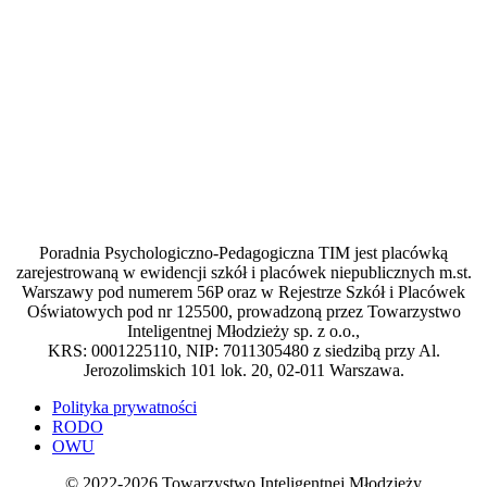
Poradnia Psychologiczno-Pedagogiczna TIM jest placówką
zarejestrowaną w ewidencji szkół i placówek niepublicznych m.st.
Warszawy pod numerem 56P oraz w Rejestrze Szkół i Placówek
Oświatowych pod nr 125500, prowadzoną przez Towarzystwo
Inteligentnej Młodzieży sp. z o.o.,
KRS: 0001225110, NIP: 7011305480 z siedzibą przy Al.
Jerozolimskich 101 lok. 20, 02-011 Warszawa.
Polityka prywatności
RODO
OWU
© 2022-2026 Towarzystwo Inteligentnej Młodzieży