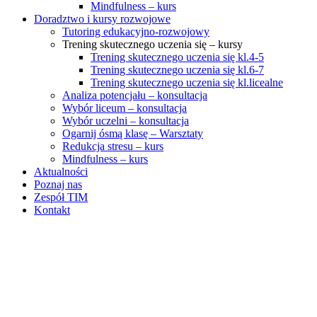
Mindfulness – kurs
Doradztwo i kursy rozwojowe
Tutoring edukacyjno-rozwojowy
Trening skutecznego uczenia się – kursy
Trening skutecznego uczenia się kl.4-5
Trening skutecznego uczenia się kl.6-7
Trening skutecznego uczenia się kl.licealne
Analiza potencjału – konsultacja
Wybór liceum – konsultacja
Wybór uczelni – konsultacja
Ogarnij ósmą klasę – Warsztaty
Redukcja stresu – kurs
Mindfulness – kurs
Aktualności
Poznaj nas
Zespół TIM
Kontakt