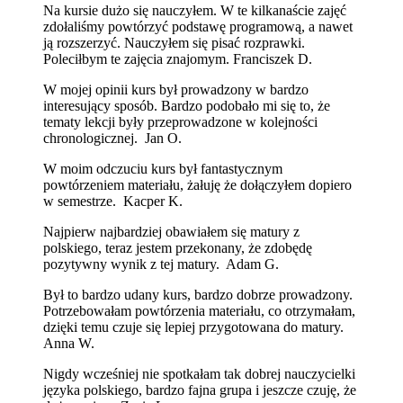
Na kursie dużo się nauczyłem. W te kilkanaście zajęć
zdołaliśmy powtórzyć podstawę programową, a nawet
ją rozszerzyć. Nauczyłem się pisać rozprawki.
Poleciłbym te zajęcia znajomym. Franciszek D.
W mojej opinii kurs był prowadzony w bardzo
interesujący sposób. Bardzo podobało mi się to, że
tematy lekcji były przeprowadzone w kolejności
chronologicznej. Jan O.
W moim odczuciu kurs był fantastycznym
powtórzeniem materiału, żałuję że dołączyłem dopiero
w semestrze. Kacper K.
Najpierw najbardziej obawiałem się matury z
polskiego, teraz jestem przekonany, że zdobędę
pozytywny wynik z tej matury. Adam G.
Był to bardzo udany kurs, bardzo dobrze prowadzony.
Potrzebowałam powtórzenia materiału, co otrzymałam,
dzięki temu czuje się lepiej przygotowana do matury.
Anna W.
Nigdy wcześniej nie spotkałam tak dobrej nauczycielki
języka polskiego, bardzo fajna grupa i jeszcze czuję, że