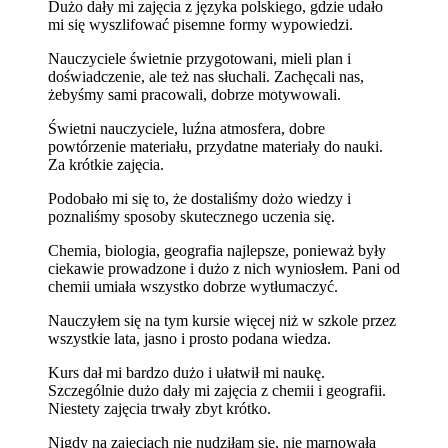
Dużo dały mi zajęcia z języka polskiego, gdzie udało
mi się wyszlifować pisemne formy wypowiedzi.
Nauczyciele świetnie przygotowani, mieli plan i
doświadczenie, ale też nas słuchali. Zachęcali nas,
żebyśmy sami pracowali, dobrze motywowali.
Świetni nauczyciele, luźna atmosfera, dobre
powtórzenie materiału, przydatne materiały do nauki.
Za krótkie zajęcia.
Podobało mi się to, że dostaliśmy dożo wiedzy i
poznaliśmy sposoby skutecznego uczenia się.
Chemia, biologia, geografia najlepsze, ponieważ były
ciekawie prowadzone i dużo z nich wyniosłem. Pani od
chemii umiała wszystko dobrze wytłumaczyć.
Nauczyłem się na tym kursie więcej niż w szkole przez
wszystkie lata, jasno i prosto podana wiedza.
Kurs dał mi bardzo dużo i ułatwił mi naukę.
Szczególnie dużo dały mi zajęcia z chemii i geografii.
Niestety zajęcia trwały zbyt krótko.
Nigdy na zajęciach nie nudziłam się, nie marnowała