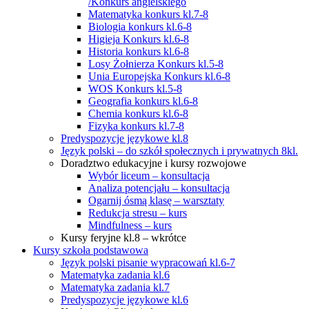
/Konkurs angielskiego
Matematyka konkurs kl.7-8
Biologia konkurs kl.6-8
Higieja Konkurs kl.6-8
Historia konkurs kl.6-8
Losy Żołnierza Konkurs kl.5-8
Unia Europejska Konkurs kl.6-8
WOS Konkurs kl.5-8
Geografia konkurs kl.6-8
Chemia konkurs kl.6-8
Fizyka konkurs kl.7-8
Predyspozycje językowe kl.8
Język polski – do szkół społecznych i prywatnych 8kl.
Doradztwo edukacyjne i kursy rozwojowe
Wybór liceum – konsultacja
Analiza potencjału – konsultacja
Ogarnij ósmą klasę – warsztaty
Redukcja stresu – kurs
Mindfulness – kurs
Kursy feryjne kl.8 – wkrótce
Kursy szkoła podstawowa
Język polski pisanie wypracowań kl.6-7
Matematyka zadania kl.6
Matematyka zadania kl.7
Predyspozycje językowe kl.6