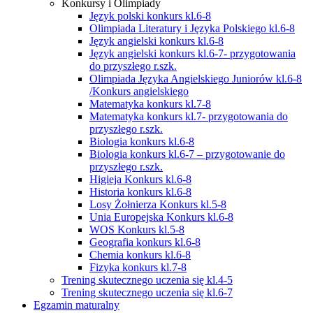
Konkursy i Olimpiady
Język polski konkurs kl.6-8
Olimpiada Literatury i Języka Polskiego kl.6-8
Język angielski konkurs kl.6-8
Język angielski konkurs kl.6-7- przygotowania
do przyszłego r.szk.
Olimpiada Języka Angielskiego Juniorów kl.6-8
/Konkurs angielskiego
Matematyka konkurs kl.7-8
Matematyka konkurs kl.7- przygotowania do
przyszłego r.szk.
Biologia konkurs kl.6-8
Biologia konkurs kl.6-7 – przygotowanie do
przyszłego r.szk.
Higieja Konkurs kl.6-8
Historia konkurs kl.6-8
Losy Żołnierza Konkurs kl.5-8
Unia Europejska Konkurs kl.6-8
WOS Konkurs kl.5-8
Geografia konkurs kl.6-8
Chemia konkurs kl.6-8
Fizyka konkurs kl.7-8
Trening skutecznego uczenia się kl.4-5
Trening skutecznego uczenia się kl.6-7
Egzamin maturalny