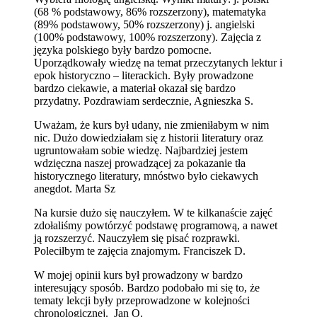
(68 % podstawowy, 86% rozszerzony), matematyka
(89% podstawowy, 50% rozszerzony) j. angielski
(100% podstawowy, 100% rozszerzony). Zajęcia z
języka polskiego były bardzo pomocne.
Uporządkowały wiedzę na temat przeczytanych lektur i
epok historyczno – literackich. Były prowadzone
bardzo ciekawie, a materiał okazał się bardzo
przydatny. Pozdrawiam serdecznie, Agnieszka S.
Uważam, że kurs był udany, nie zmieniłabym w nim
nic. Dużo dowiedziałam się z historii literatury oraz
ugruntowałam sobie wiedzę. Najbardziej jestem
wdzięczna naszej prowadzącej za pokazanie tła
historycznego literatury, mnóstwo było ciekawych
anegdot. Marta Sz
Na kursie dużo się nauczyłem. W te kilkanaście zajęć
zdołaliśmy powtórzyć podstawę programową, a nawet
ją rozszerzyć. Nauczyłem się pisać rozprawki.
Poleciłbym te zajęcia znajomym. Franciszek D.
W mojej opinii kurs był prowadzony w bardzo
interesujący sposób. Bardzo podobało mi się to, że
tematy lekcji były przeprowadzone w kolejności
chronologicznej. Jan O.