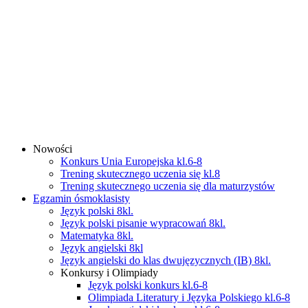
Nowości
Konkurs Unia Europejska kl.6-8
Trening skutecznego uczenia się kl.8
Trening skutecznego uczenia się dla maturzystów
Egzamin ósmoklasisty
Język polski 8kl.
Język polski pisanie wypracowań 8kl.
Matematyka 8kl.
Język angielski 8kl
Język angielski do klas dwujęzycznych (IB) 8kl.
Konkursy i Olimpiady
Język polski konkurs kl.6-8
Olimpiada Literatury i Języka Polskiego kl.6-8