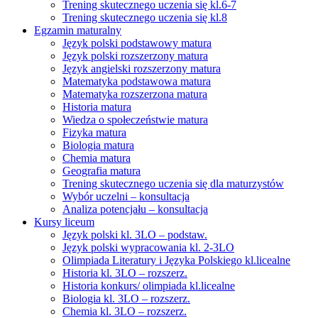
Trening skutecznego uczenia się kl.6-7
Trening skutecznego uczenia się kl.8
Egzamin maturalny
Język polski podstawowy matura
Język polski rozszerzony matura
Język angielski rozszerzony matura
Matematyka podstawowa matura
Matematyka rozszerzona matura
Historia matura
Wiedza o społeczeństwie matura
Fizyka matura
Biologia matura
Chemia matura
Geografia matura
Trening skutecznego uczenia się dla maturzystów
Wybór uczelni – konsultacja
Analiza potencjału – konsultacja
Kursy liceum
Język polski kl. 3LO – podstaw.
Język polski wypracowania kl. 2-3LO
Olimpiada Literatury i Języka Polskiego kl.licealne
Historia kl. 3LO – rozszerz.
Historia konkurs/ olimpiada kl.licealne
Biologia kl. 3LO – rozszerz.
Chemia kl. 3LO – rozszerz.