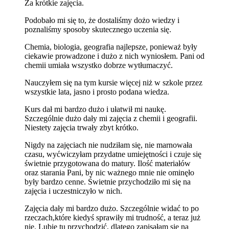
Za krótkie zajęcia.
Podobało mi się to, że dostaliśmy dożo wiedzy i
poznaliśmy sposoby skutecznego uczenia się.
Chemia, biologia, geografia najlepsze, ponieważ były
ciekawie prowadzone i dużo z nich wyniosłem. Pani od
chemii umiała wszystko dobrze wytłumaczyć.
Nauczyłem się na tym kursie więcej niż w szkole przez
wszystkie lata, jasno i prosto podana wiedza.
Kurs dał mi bardzo dużo i ułatwił mi naukę.
Szczególnie dużo dały mi zajęcia z chemii i geografii.
Niestety zajęcia trwały zbyt krótko.
Nigdy na zajęciach nie nudziłam się, nie marnowała
czasu, wyćwiczyłam przydatne umiejętności i czuje się
świetnie przygotowana do matury. Ilość materiałów
oraz starania Pani, by nic ważnego mnie nie ominęło
były bardzo cenne. Świetnie przychodziło mi się na
zajęcia i uczestniczyło w nich.
Zajęcia dały mi bardzo dużo. Szczególnie widać to po
rzeczach,które kiedyś sprawiły mi trudność, a teraz już
nie. Lubię tu przychodzić, dlatego zapisałam się na