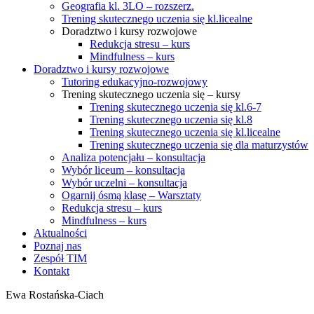
Geografia kl. 3LO – rozszerz.
Trening skutecznego uczenia się kl.licealne
Doradztwo i kursy rozwojowe
Redukcja stresu – kurs
Mindfulness – kurs
Doradztwo i kursy rozwojowe
Tutoring edukacyjno-rozwojowy
Trening skutecznego uczenia się – kursy
Trening skutecznego uczenia się kl.6-7
Trening skutecznego uczenia się kl.8
Trening skutecznego uczenia się kl.licealne
Trening skutecznego uczenia się dla maturzystów
Analiza potencjału – konsultacja
Wybór liceum – konsultacja
Wybór uczelni – konsultacja
Ogarnij ósmą klasę – Warsztaty
Redukcja stresu – kurs
Mindfulness – kurs
Aktualności
Poznaj nas
Zespół TIM
Kontakt
Ewa Rostańska-Ciach