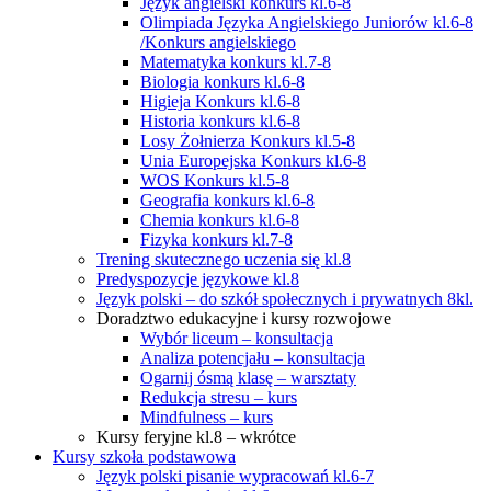
Język angielski konkurs kl.6-8
Olimpiada Języka Angielskiego Juniorów kl.6-8
/Konkurs angielskiego
Matematyka konkurs kl.7-8
Biologia konkurs kl.6-8
Higieja Konkurs kl.6-8
Historia konkurs kl.6-8
Losy Żołnierza Konkurs kl.5-8
Unia Europejska Konkurs kl.6-8
WOS Konkurs kl.5-8
Geografia konkurs kl.6-8
Chemia konkurs kl.6-8
Fizyka konkurs kl.7-8
Trening skutecznego uczenia się kl.8
Predyspozycje językowe kl.8
Język polski – do szkół społecznych i prywatnych 8kl.
Doradztwo edukacyjne i kursy rozwojowe
Wybór liceum – konsultacja
Analiza potencjału – konsultacja
Ogarnij ósmą klasę – warsztaty
Redukcja stresu – kurs
Mindfulness – kurs
Kursy feryjne kl.8 – wkrótce
Kursy szkoła podstawowa
Język polski pisanie wypracowań kl.6-7