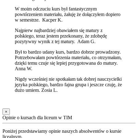
W moim odczuciu kurs był fantastycznym
powtórzeniem materiału, żałuję że dołączyłem dopiero
w semestrze. Kacper K.
Najpierw najbardziej obawiałem się matury z
polskiego, teraz jestem przekonany, że zdobędę
pozytywny wynik z tej matury. Adam G.
Był to bardzo udany kurs, bardzo dobrze prowadzony.
Potrzebowałam powtórzenia materiału, co otrzymałam,
dzięki temu czuje się lepiej przygotowana do matury.
Anna W.
Nigdy wcześniej nie spotkałam tak dobrej nauczycielki
języka polskiego, bardzo fajna grupa i jeszcze czuję, że
dużo umiem. Zosia L.
×
Opinie o kursach dla liceum w TIM
Poniżej przedstawiamy opinie naszych absolwentów o kursie
licealnym.