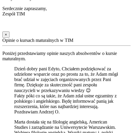
Serdecznie zapraszamy,
Zespół TIM
×
Opinie o kursach maturalnych w TIM
Poniżej przedstawiamy opinie naszych absolwentów o kursie
maturalnym.
Dzień dobry pani Edyto, Chciałem podziękować za
udzielone wsparcie oraz po prostu za to, że Adam mógł
brać udział w zajęciach organizowanych przez Pani
firmę. Dziękuje za skuteczność pani zespołu
nauczycieli w przekazywaniu wiedzy 😉
Fakty póki co są takie, że Adam zdał ustne egzaminy z
polskiego i angielskiego. Będę informować panią jak
rozszerzenia, które nas najbardziej interesują.
Pozdrawiam Andrzej O.
Marta dostała się na filologię angielską, American
Studies i zarządzanie na Uniwersytecie Warszawskim.
Wybiera filologię angielską. Wyniki matury: j. polski