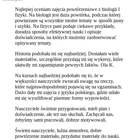
Najlepiej oceniam zajęcia powtórzeniowe z biologii I
fizyki. Na biologii jest duża powtórka, podczas której
powtarzane są wszystkie istotne tematy w sposób jasny
i szybki. Na fizyce pani podaje ciekawe przykłady,
doradza sposoby efektywnej nauki i opisuje
doświadczenia, na których możemy zaobserwować
opisywany tematy.
Historia podobała mi się najbardziej. Dostałam wiele
materiałów, szczególnie przydają mi się wykresy, które
ułatwiły mi zapamiętanie pewnych faktów. Ola K.
Na kursach najbardziej podobało się to, że w
większości nauczyciele zwracali uwagę na rzeczy,
które najprawdopodobniej pojawią się na egzaminach.
Dużo dały mi zajęcia z języka polskiego, gdzie udało
mi się wyszlifować pisemne formy wypowiedzi.
Nauczyciele świetnie przygotowani, mieli plan i
doświadczenie, ale też nas słuchali. Zachęcali nas,
żebyśmy sami pracowali, dobrze motywowali.
Świetni nauczyciele, luźna atmosfera, dobre
powtórzenie materiału, przydatne materiały do nauki.