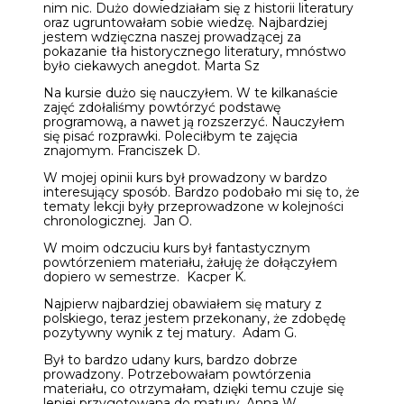
nim nic. Dużo dowiedziałam się z historii literatury
oraz ugruntowałam sobie wiedzę. Najbardziej
jestem wdzięczna naszej prowadzącej za
pokazanie tła historycznego literatury, mnóstwo
było ciekawych anegdot. Marta Sz
Na kursie dużo się nauczyłem. W te kilkanaście
zajęć zdołaliśmy powtórzyć podstawę
programową, a nawet ją rozszerzyć. Nauczyłem
się pisać rozprawki. Poleciłbym te zajęcia
znajomym. Franciszek D.
W mojej opinii kurs był prowadzony w bardzo
interesujący sposób. Bardzo podobało mi się to, że
tematy lekcji były przeprowadzone w kolejności
chronologicznej. Jan O.
W moim odczuciu kurs był fantastycznym
powtórzeniem materiału, żałuję że dołączyłem
dopiero w semestrze. Kacper K.
Najpierw najbardziej obawiałem się matury z
polskiego, teraz jestem przekonany, że zdobędę
pozytywny wynik z tej matury. Adam G.
Był to bardzo udany kurs, bardzo dobrze
prowadzony. Potrzebowałam powtórzenia
materiału, co otrzymałam, dzięki temu czuje się
lepiej przygotowana do matury. Anna W.