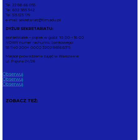
Tel. 22 88 66 055
Tel. 602 385 342
Tel. 515 123 179
e-mail: sekretariat@tim.edu.pl
DYŻUR SEKRETARIATU:
poniedziałek – piątek w godz. 10.00 – 18.00
NOWY numer rachunku bankowego:
55 1140 2004 0000 3202 8656 8315
Miejsce prowadzenia zajęć w Warszawie:
ul. Piękna 24/26
Obserwuj
Obserwuj
Obserwuj
ZOBACZ TEŻ: