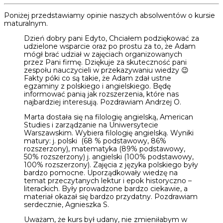
Poniżej przedstawiamy opinie naszych absolwentów o kursie
maturalnym.
Dzień dobry pani Edyto, Chciałem podziękować za
udzielone wsparcie oraz po prostu za to, że Adam
mógł brać udział w zajęciach organizowanych
przez Pani firmę. Dziękuje za skuteczność pani
zespołu nauczycieli w przekazywaniu wiedzy 😉
Fakty póki co są takie, że Adam zdał ustne
egzaminy z polskiego i angielskiego. Będę
informować panią jak rozszerzenia, które nas
najbardziej interesują. Pozdrawiam Andrzej O.
Marta dostała się na filologię angielską, American
Studies i zarządzanie na Uniwersytecie
Warszawskim. Wybiera filologię angielską. Wyniki
matury: j. polski (68 % podstawowy, 86%
rozszerzony), matematyka (89% podstawowy,
50% rozszerzony) j. angielski (100% podstawowy,
100% rozszerzony). Zajęcia z języka polskiego były
bardzo pomocne. Uporządkowały wiedzę na
temat przeczytanych lektur i epok historyczno –
literackich. Były prowadzone bardzo ciekawie, a
materiał okazał się bardzo przydatny. Pozdrawiam
serdecznie, Agnieszka S.
Uważam, że kurs był udany, nie zmieniłabym w