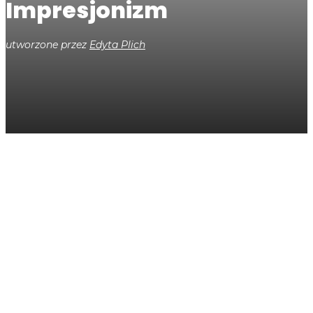
Impresjonizm
utworzone przez
Edyta Plich