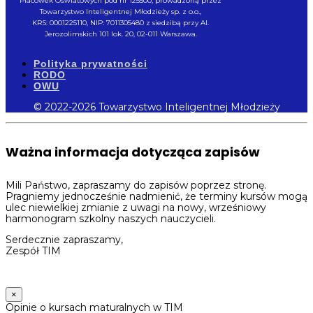
Placówek Oświatowych pod nr 125500, prowadzoną przez
Towarzystwo Inteligentnej Młodzieży sp. z o.o.,
KRS: 0001225110, NIP: 7011305480 z siedzibą przy Al.
Jerozolimskich 101 lok. 20, 02-011 Warszawa.
Polityka prywatności
RODO
OWU
© 2022-2026 Towarzystwo Inteligentnej Młodzieży
Ważna informacja dotycząca zapisów
Mili Państwo, zapraszamy do zapisów poprzez stronę.
Pragniemy jednocześnie nadmienić, że terminy kursów mogą
ulec niewielkiej zmianie z uwagi na nowy, wrześniowy
harmonogram szkolny naszych nauczycieli.
Serdecznie zapraszamy,
Zespół TIM
×
Opinie o kursach maturalnych w TIM