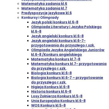
Matematyka zadania kl.6
Matematyka zadania kl.7
Predyspozycje językowe kl.6
Konkursy i Olimpiady
Język polski konkurs kl.6-8
Olimpiada Literatury i Języka Polskiego
kl.6-8
Język angielski konkurs kl.6-8
Język angielski konkurs kl.6-7-
przygotowania do przyszłego r.szk.
Olimpiada Języka Angielskiego Juniorów
kl.6-8 /Konkurs angielskiego
Matematyka konkurs kl.7-8
Matematyka konkurs kl.7- przygotowania
do przyszłego r.szk.
Biologia konkurs kl.6-8
Biologia konkurs kl.6-7 – przygotowanie
do przyszłego r.szk.
Higieja Konkurs kl.6-8
Historia konkurs kl.6-8
Losy Żołnierza Konkurs kl.5-8
Unia Europejska Konkurs kl.6-8
WOS Konkurs kl.5-8