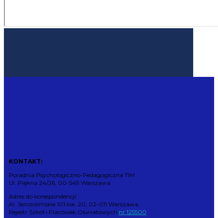
KONTAKT:
Poradnia Psychologiczno-Pedagogiczna TIM
Ul. Piękna 24/26, 00-549 Warszawa
Adres do korespondencji:
Al. Jerozolimskie 101 lok. 20, 02-011 Warszawa
Rejestr Szkół i Placówek Oświatowych
nr 125500