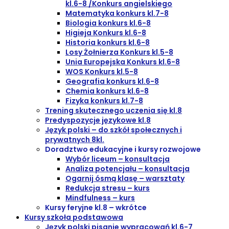
kl.6-8 /Konkurs angielskiego
Matematyka konkurs kl.7-8
Biologia konkurs kl.6-8
Higieja Konkurs kl.6-8
Historia konkurs kl.6-8
Losy Żołnierza Konkurs kl.5-8
Unia Europejska Konkurs kl.6-8
WOS Konkurs kl.5-8
Geografia konkurs kl.6-8
Chemia konkurs kl.6-8
Fizyka konkurs kl.7-8
Trening skutecznego uczenia się kl.8
Predyspozycje językowe kl.8
Język polski – do szkół społecznych i
prywatnych 8kl.
Doradztwo edukacyjne i kursy rozwojowe
Wybór liceum – konsultacja
Analiza potencjału – konsultacja
Ogarnij ósmą klasę – warsztaty
Redukcja stresu – kurs
Mindfulness – kurs
Kursy feryjne kl.8 – wkrótce
Kursy szkoła podstawowa
Język polski pisanie wypracowań kl.6-7