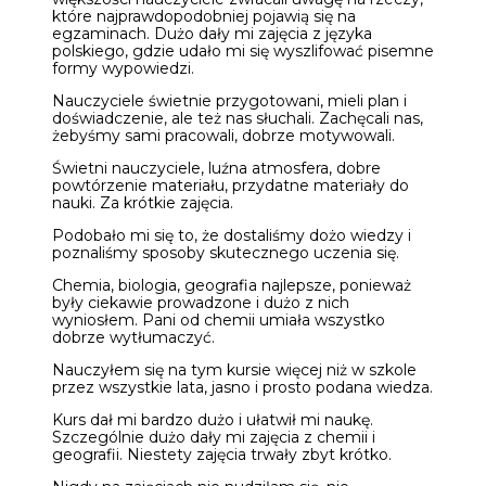
które najprawdopodobniej pojawią się na
egzaminach. Dużo dały mi zajęcia z języka
polskiego, gdzie udało mi się wyszlifować pisemne
formy wypowiedzi.
Nauczyciele świetnie przygotowani, mieli plan i
doświadczenie, ale też nas słuchali. Zachęcali nas,
żebyśmy sami pracowali, dobrze motywowali.
Świetni nauczyciele, luźna atmosfera, dobre
powtórzenie materiału, przydatne materiały do
nauki. Za krótkie zajęcia.
Podobało mi się to, że dostaliśmy dożo wiedzy i
poznaliśmy sposoby skutecznego uczenia się.
Chemia, biologia, geografia najlepsze, ponieważ
były ciekawie prowadzone i dużo z nich
wyniosłem. Pani od chemii umiała wszystko
dobrze wytłumaczyć.
Nauczyłem się na tym kursie więcej niż w szkole
przez wszystkie lata, jasno i prosto podana wiedza.
Kurs dał mi bardzo dużo i ułatwił mi naukę.
Szczególnie dużo dały mi zajęcia z chemii i
geografii. Niestety zajęcia trwały zbyt krótko.