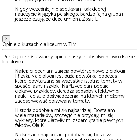
Nigdy wcześniej nie spotkałam tak dobrej
nauczycielki języka polskiego, bardzo fajna grupa i
jeszcze czuję, że dużo umiem. Zosia L.
×
Opinie o kursach dla liceum w TIM
Poniżej przedstawiamy opinie naszych absolwentów o kursie
licealnym.
Najlepiej oceniam zajęcia powtórzeniowe z biologii
I fizyki. Na biologii jest duża powtórka, podczas
której powtarzane są wszystkie istotne tematy w
sposób jasny i szybki. Na fizyce pani podaje
ciekawe przykłady, doradza sposoby efektywnej
nauki i opisuje doświadczenia, na których możemy
zaobserwować opisywany tematy.
Historia podobała mi się najbardziej. Dostałam
wiele materiałów, szczególnie przydają mi się
wykresy, które ułatwiły mi zapamiętanie pewnych
faktów. Ola K.
Na kursach najbardziej podobało się to, że w
większości nauczyciele zwracali uwagę na rzeczy,