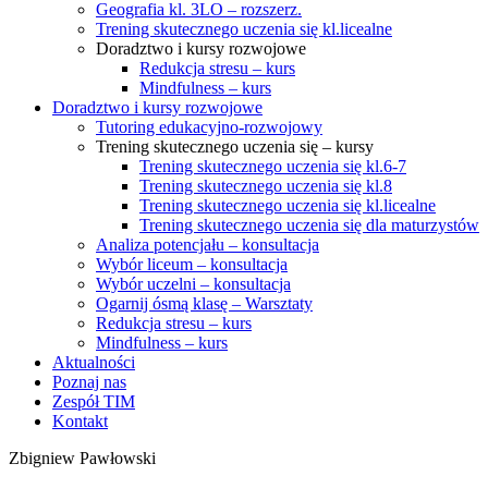
Geografia kl. 3LO – rozszerz.
Trening skutecznego uczenia się kl.licealne
Doradztwo i kursy rozwojowe
Redukcja stresu – kurs
Mindfulness – kurs
Doradztwo i kursy rozwojowe
Tutoring edukacyjno-rozwojowy
Trening skutecznego uczenia się – kursy
Trening skutecznego uczenia się kl.6-7
Trening skutecznego uczenia się kl.8
Trening skutecznego uczenia się kl.licealne
Trening skutecznego uczenia się dla maturzystów
Analiza potencjału – konsultacja
Wybór liceum – konsultacja
Wybór uczelni – konsultacja
Ogarnij ósmą klasę – Warsztaty
Redukcja stresu – kurs
Mindfulness – kurs
Aktualności
Poznaj nas
Zespół TIM
Kontakt
Zbigniew Pawłowski