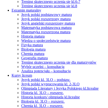
Trening skutecznego uczenia się kl.6-7
Trening skutecznego uczenia się kl.8
Egzamin maturalny
Język polski podstawowy matura
Język polski rozszerzony matura
Język angielski rozszerzony matura
Matematyka podstawowa matura
Matematyka rozszerzona matura
Historia matura
Wiedza o społeczeństwie matura
Fizyka matura
Biologia matura
Chemia matura
Geografia matura
Trening skutecznego uczenia się dla maturzystów
Wybór uczelni – konsultacja
Analiza potencjału – konsultacja
Kursy liceum
Język polski kl. 3LO – podstaw.
Język polski wypracowania kl. 2-3LO
Olimpiada Literatury i Języka Polskiego kl.licealne
Historia kl. 3LO – rozszerz.
Historia konkurs/ olimpiada kl.licealne
Biologia kl. 3LO – rozszerz.
Chemia kl. 3LO – rozszerz.