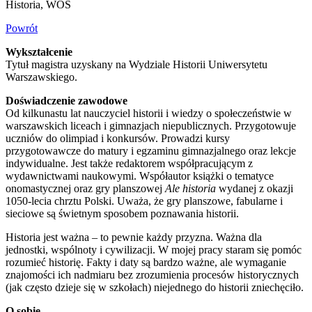
Historia, WOS
Powrót
Wykształcenie
Tytuł magistra uzyskany na Wydziale Historii Uniwersytetu
Warszawskiego.
Doświadczenie zawodowe
Od kilkunastu lat nauczyciel historii i wiedzy o społeczeństwie w
warszawskich liceach i gimnazjach niepublicznych. Przygotowuje
uczniów do olimpiad i konkursów. Prowadzi kursy
przygotowawcze do matury i egzaminu gimnazjalnego oraz lekcje
indywidualne. Jest także redaktorem współpracującym z
wydawnictwami naukowymi. Współautor książki o tematyce
onomastycznej oraz gry planszowej
Ale historia
wydanej z okazji
1050-lecia chrztu Polski. Uważa, że gry planszowe, fabularne i
sieciowe są świetnym sposobem poznawania historii.
Historia jest ważna – to pewnie każdy przyzna. Ważna dla
jednostki, wspólnoty i cywilizacji. W mojej pracy staram się pomóc
rozumieć historię. Fakty i daty są bardzo ważne, ale wymaganie
znajomości ich nadmiaru bez zrozumienia procesów historycznych
(jak często dzieje się w szkołach) niejednego do historii zniechęciło.
O sobie