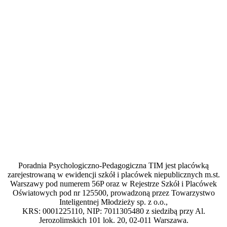
Poradnia Psychologiczno-Pedagogiczna TIM jest placówką
zarejestrowaną w ewidencji szkół i placówek niepublicznych m.st.
Warszawy pod numerem 56P oraz w Rejestrze Szkół i Placówek
Oświatowych pod nr 125500, prowadzoną przez Towarzystwo
Inteligentnej Młodzieży sp. z o.o.,
KRS: 0001225110, NIP: 7011305480 z siedzibą przy Al.
Jerozolimskich 101 lok. 20, 02-011 Warszawa.