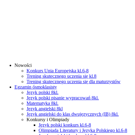
Nowości
Konkurs Unia Europejska kl.6-8
Trening skutecznego uczenia się kl.8
Trening skutecznego uczenia się dla maturzystów
Egzamin ósmoklasisty
Język polski 8kl.
Język polski pisanie wypracowań 8kl.
Matematyka 8kl.
Język angielski 8kl
Język angielski do klas dwujęzycznych (IB) 8kl.
Konkursy i Olimpiady
Język polski konkurs kl.6-8
Olimpiada Literatury i Języka Polskiego kl.6-8