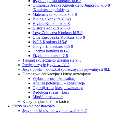
Język angielski konkurs kl.6-8
Olimpiada Języka Angielskiego Juniorów kl.6-8
/Konkurs angielskiego
Matematyka konkurs kl.7-8
Biologia konkurs kl.6-8
Higieja Konkurs kl.6-8
Historia konkurs kl.6-8
Losy Żołnierza Konkurs kl.5-8
Unia Europejska Konkurs kl.6-8
WOS Konkurs kl.5-8
Geografia konkurs kl.6-8
Chemia konkurs kl.6-8
Fizyka konkurs kl.7-8
Trening skutecznego uczenia się kl.8
Predyspozycje językowe kl.8
Język polski – do szkół społecznych i prywatnych 8kl.
Doradztwo edukacyjne i kursy rozwojowe
Wybór liceum – konsultacja
Analiza potencjału – konsultacja
Ogarnij ósmą klasę – warsztaty
Redukcja stresu – kurs
Mindfulness – kurs
Kursy feryjne kl.8 – wkrótce
Kursy szkoła podstawowa
Język polski pisanie wypracowań kl.6-7