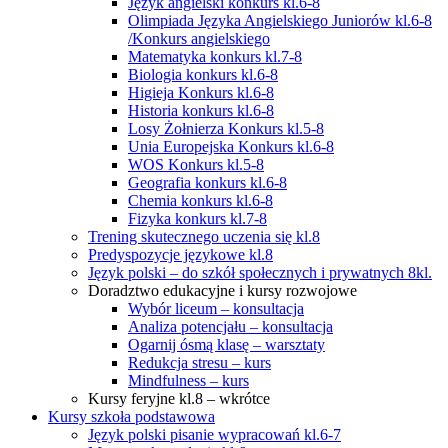
Język angielski konkurs kl.6-8
Olimpiada Języka Angielskiego Juniorów kl.6-8
/Konkurs angielskiego
Matematyka konkurs kl.7-8
Biologia konkurs kl.6-8
Higieja Konkurs kl.6-8
Historia konkurs kl.6-8
Losy Żołnierza Konkurs kl.5-8
Unia Europejska Konkurs kl.6-8
WOS Konkurs kl.5-8
Geografia konkurs kl.6-8
Chemia konkurs kl.6-8
Fizyka konkurs kl.7-8
Trening skutecznego uczenia się kl.8
Predyspozycje językowe kl.8
Język polski – do szkół społecznych i prywatnych 8kl.
Doradztwo edukacyjne i kursy rozwojowe
Wybór liceum – konsultacja
Analiza potencjału – konsultacja
Ogarnij ósmą klasę – warsztaty
Redukcja stresu – kurs
Mindfulness – kurs
Kursy feryjne kl.8 – wkrótce
Kursy szkoła podstawowa
Język polski pisanie wypracowań kl.6-7