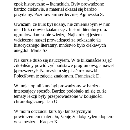
epok historyczno – literackich. Były prowadzone
bardzo ciekawie, a materiał okazał się bardzo
przydatny. Pozdrawiam serdecznie, Agnieszka S.
Uważam, że kurs był udany, nie zmieniłabym w nim
nic. Dużo dowiedziałam się z historii literatury oraz
ugruntowałam sobie wiedzę. Najbardziej jestem
wdzięczna naszej prowadzącej za pokazanie tła
historycznego literatury, mnóstwo było ciekawych
anegdot. Marta Sz
Na kursie dużo się nauczyłem. W te kilkanaście zajęć
zdołaliśmy powtórzyć podstawę programową, a nawet
ją rozszerzyć. Nauczyłem się pisać rozprawki.
Poleciłbym te zajęcia znajomym. Franciszek D.
W mojej opinii kurs był prowadzony w bardzo
interesujący sposób. Bardzo podobało mi się to, że
tematy lekcji były przeprowadzone w kolejności
chronologicznej. Jan O.
W moim odczuciu kurs był fantastycznym
powtórzeniem materiału, żałuję że dołączyłem dopiero
w semestrze. Kacper K.