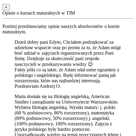
×
Opinie o kursach maturalnych w TIM
Poniżej przedstawiamy opinie naszych absolwentów o kursie
maturalnym.
Dzień dobry pani Edyto, Chciałem podziękować za
udzielone wsparcie oraz po prostu za to, że Adam mógł
brać udział w zajęciach organizowanych przez Pani
firmę. Dziękuje za skuteczność pani zespołu
nauczycieli w przekazywaniu wiedzy 😉
Fakty póki co są takie, że Adam zdał ustne egzaminy z
polskiego i angielskiego. Będę informować panią jak
rozszerzenia, które nas najbardziej interesują.
Pozdrawiam Andrzej O.
Marta dostała się na filologię angielską, American
Studies i zarządzanie na Uniwersytecie Warszawskim.
Wybiera filologię angielską. Wyniki matury: j. polski
(68 % podstawowy, 86% rozszerzony), matematyka
(89% podstawowy, 50% rozszerzony) j. angielski
(100% podstawowy, 100% rozszerzony). Zajęcia z
języka polskiego były bardzo pomocne.
Uporządkowały wiedzę na temat przeczytanych lektur i