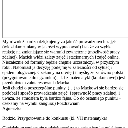
My również bardzo dziękujemy za jakość prowadzonych zajęć
(widziałam zmiany w jakości wypracowań) i także za szybką
reakcję na zmieniające się warunki zewnętrzne (możliwość pracy
zdalnej). Maciek widzi zalety zajęć i stacjonarnych i zajęć online.
Niezależnie od formuły będzie chętnie uczestniczył w przyszłym
roku. Natomiast ja decyzję podejmę w zależności od sytuacji
epidemiologicznej. Czekamy na ofertę:) i myślę, że zarówno polski
(przygotowanie do egzaminu) jak i z matematyki (konkursowej) jest
przedmiotem zainteresowania Maćka.
Jeśli chodzi o poszczególne punkty, (…) to Maćkowi się bardzo się
podobał i sposób prowadzenia zajęć, i sprawność pracy zdalnej, i
uważa, że atmosfera była bardzo fajna. Co do ostatniego punktu –
czekamy na wyniki kangura:) Pozdrawiam
Agnieszka
Rodzic
,
Przygotowanie do konkursu (kl. VII matematyka)
Chciałabym serdecznie podziękować za zajęcia z języka polskiego z