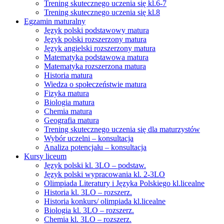
Trening skutecznego uczenia się kl.6-7
Trening skutecznego uczenia się kl.8
Egzamin maturalny
Język polski podstawowy matura
Język polski rozszerzony matura
Język angielski rozszerzony matura
Matematyka podstawowa matura
Matematyka rozszerzona matura
Historia matura
Wiedza o społeczeństwie matura
Fizyka matura
Biologia matura
Chemia matura
Geografia matura
Trening skutecznego uczenia się dla maturzystów
Wybór uczelni – konsultacja
Analiza potencjału – konsultacja
Kursy liceum
Język polski kl. 3LO – podstaw.
Język polski wypracowania kl. 2-3LO
Olimpiada Literatury i Języka Polskiego kl.licealne
Historia kl. 3LO – rozszerz.
Historia konkurs/ olimpiada kl.licealne
Biologia kl. 3LO – rozszerz.
Chemia kl. 3LO – rozszerz.