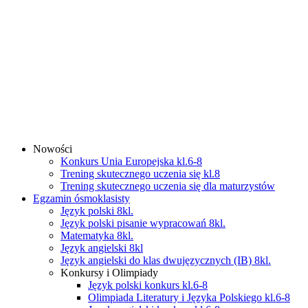
Nowości
Konkurs Unia Europejska kl.6-8
Trening skutecznego uczenia się kl.8
Trening skutecznego uczenia się dla maturzystów
Egzamin ósmoklasisty
Język polski 8kl.
Język polski pisanie wypracowań 8kl.
Matematyka 8kl.
Język angielski 8kl
Język angielski do klas dwujęzycznych (IB) 8kl.
Konkursy i Olimpiady
Język polski konkurs kl.6-8
Olimpiada Literatury i Języka Polskiego kl.6-8