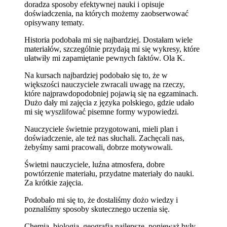
doradza sposoby efektywnej nauki i opisuje
doświadczenia, na których możemy zaobserwować
opisywany tematy.
Historia podobała mi się najbardziej. Dostałam wiele
materiałów, szczególnie przydają mi się wykresy, które
ułatwiły mi zapamiętanie pewnych faktów. Ola K.
Na kursach najbardziej podobało się to, że w
większości nauczyciele zwracali uwagę na rzeczy,
które najprawdopodobniej pojawią się na egzaminach.
Dużo dały mi zajęcia z języka polskiego, gdzie udało
mi się wyszlifować pisemne formy wypowiedzi.
Nauczyciele świetnie przygotowani, mieli plan i
doświadczenie, ale też nas słuchali. Zachęcali nas,
żebyśmy sami pracowali, dobrze motywowali.
Świetni nauczyciele, luźna atmosfera, dobre
powtórzenie materiału, przydatne materiały do nauki.
Za krótkie zajęcia.
Podobało mi się to, że dostaliśmy dożo wiedzy i
poznaliśmy sposoby skutecznego uczenia się.
Chemia, biologia, geografia najlepsze, ponieważ były