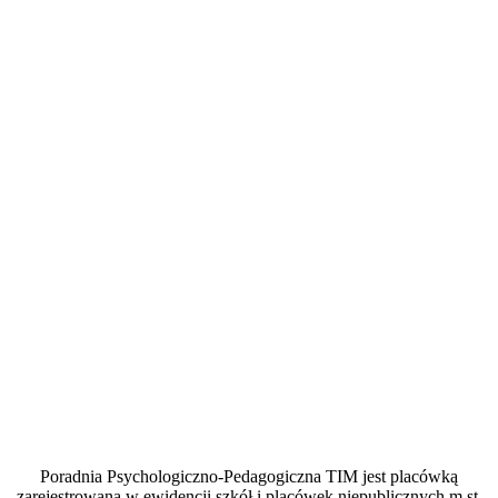
Poradnia Psychologiczno-Pedagogiczna TIM jest placówką
zarejestrowaną w ewidencji szkół i placówek niepublicznych m.st.