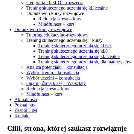
Geografia kl. 3LO – rozszerz.
Trening skutecznego uczenia się kl.licealne
Doradztwo i kursy rozwojowe
Redukcja stresu – kurs
Mindfulness – kurs
Doradztwo i kursy rozwojowe
Tutoring edukacyjno-rozwojowy
Trening skutecznego uczenia się – kursy
Trening skutecznego uczenia się kl.6-7
Trening skutecznego uczenia się kl.8
Trening skutecznego uczenia się kl.licealne
Trening skutecznego uczenia się dla maturzystów
Analiza potencjału – konsultacja
Wybór liceum – konsultacja
Wybór uczelni – konsultacja
Ogarnij ósmą klasę – Warsztaty
Redukcja stresu – kurs
Mindfulness – kurs
Aktualności
Poznaj nas
Zespół TIM
Kontakt
Ciiii, strona, której szukasz rozwiązuje