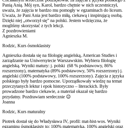
Panią Anią. Mój syn, Karol, bardzo chętnie w nich uczestniczył,
uważa, że zajęcia te bardzo mu pomogły w egzaminach do liceum.
Uważa, że Pani Ania jest bardzo miłą, ciekawą i inspirującą osobą.
Dzięki niej „otworzył się” na polski. Jestem wdzięczna, że
mogliśmy skorzystać z tych lekcji.
Z pozdrowieniami
Agnieszka M.
Rodzic
,
Kurs ósmoklasisty
Agnieszka dostała się na filologię angielską, American Studies i
zarządzanie na Uniwersytecie Warszawskim. Wybiera filologię
angielską. Wyniki matury: j. polski (68 % podstawowy, 86%
rozszerzony), matematyka (89% podstawowy, 50% rozszerzony) j.
angielski (100% podstawowy, 100% rozszerzony). Zajęcia z języka
polskiego były bardzo pomocne. Uporządkowały wiedzę na temat
przeczytanych lektur i epok historyczno – literackich. Były
prowadzone bardzo ciekawie, a materiał okazał się bardzo
przydatny. Pozdrawiam serdecznie 😉
Joanna
Rodzic
,
Kurs maturalny
Piotrek dostał się do Władysława IV, profil: mat-hist-wos. Wyniki
egzaminu ósmoklasisty to: 100% matematyka, 100% angielski oraz