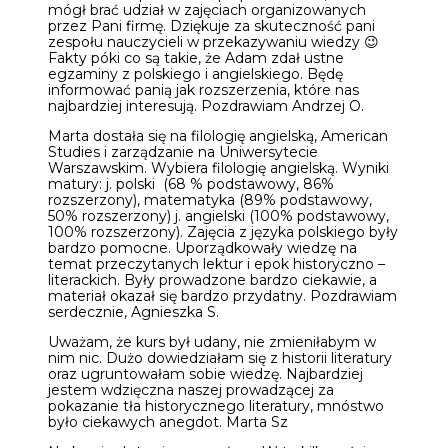
mógł brać udział w zajęciach organizowanych
przez Pani firmę. Dziękuje za skuteczność pani
zespołu nauczycieli w przekazywaniu wiedzy 😉
Fakty póki co są takie, że Adam zdał ustne
egzaminy z polskiego i angielskiego. Będę
informować panią jak rozszerzenia, które nas
najbardziej interesują. Pozdrawiam Andrzej O.
Marta dostała się na filologię angielską, American
Studies i zarządzanie na Uniwersytecie
Warszawskim. Wybiera filologię angielską. Wyniki
matury: j. polski (68 % podstawowy, 86%
rozszerzony), matematyka (89% podstawowy,
50% rozszerzony) j. angielski (100% podstawowy,
100% rozszerzony). Zajęcia z języka polskiego były
bardzo pomocne. Uporządkowały wiedzę na
temat przeczytanych lektur i epok historyczno –
literackich. Były prowadzone bardzo ciekawie, a
materiał okazał się bardzo przydatny. Pozdrawiam
serdecznie, Agnieszka S.
Uważam, że kurs był udany, nie zmieniłabym w
nim nic. Dużo dowiedziałam się z historii literatury
oraz ugruntowałam sobie wiedzę. Najbardziej
jestem wdzięczna naszej prowadzącej za
pokazanie tła historycznego literatury, mnóstwo
było ciekawych anegdot. Marta Sz