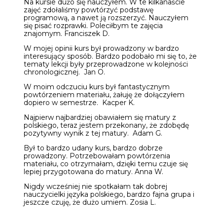
Na kursie dużo się nauczyłem. W te kilkanaście
zajęć zdołaliśmy powtórzyć podstawę
programową, a nawet ją rozszerzyć. Nauczyłem
się pisać rozprawki. Poleciłbym te zajęcia
znajomym. Franciszek D.
W mojej opinii kurs był prowadzony w bardzo
interesujący sposób. Bardzo podobało mi się to, że
tematy lekcji były przeprowadzone w kolejności
chronologicznej. Jan O.
W moim odczuciu kurs był fantastycznym
powtórzeniem materiału, żałuję że dołączyłem
dopiero w semestrze. Kacper K.
Najpierw najbardziej obawiałem się matury z
polskiego, teraz jestem przekonany, że zdobędę
pozytywny wynik z tej matury. Adam G.
Był to bardzo udany kurs, bardzo dobrze
prowadzony. Potrzebowałam powtórzenia
materiału, co otrzymałam, dzięki temu czuje się
lepiej przygotowana do matury. Anna W.
Nigdy wcześniej nie spotkałam tak dobrej
nauczycielki języka polskiego, bardzo fajna grupa i
jeszcze czuję, że dużo umiem. Zosia L.