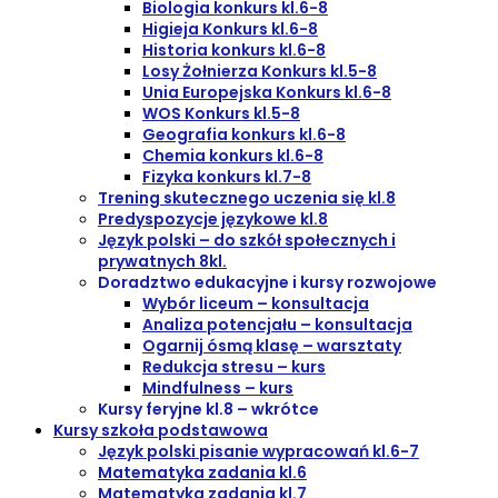
Biologia konkurs kl.6-8
Higieja Konkurs kl.6-8
Historia konkurs kl.6-8
Losy Żołnierza Konkurs kl.5-8
Unia Europejska Konkurs kl.6-8
WOS Konkurs kl.5-8
Geografia konkurs kl.6-8
Chemia konkurs kl.6-8
Fizyka konkurs kl.7-8
Trening skutecznego uczenia się kl.8
Predyspozycje językowe kl.8
Język polski – do szkół społecznych i
prywatnych 8kl.
Doradztwo edukacyjne i kursy rozwojowe
Wybór liceum – konsultacja
Analiza potencjału – konsultacja
Ogarnij ósmą klasę – warsztaty
Redukcja stresu – kurs
Mindfulness – kurs
Kursy feryjne kl.8 – wkrótce
Kursy szkoła podstawowa
Język polski pisanie wypracowań kl.6-7
Matematyka zadania kl.6
Matematyka zadania kl.7