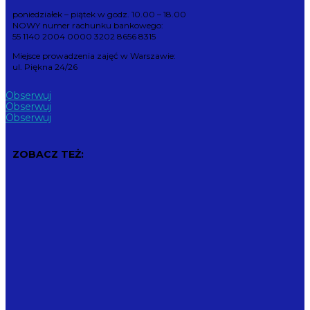
poniedziałek – piątek w godz. 10.00 – 18.00
NOWY numer rachunku bankowego:
55 1140 2004 0000 3202 8656 8315
Miejsce prowadzenia zajęć w Warszawie:
ul. Piękna 24/26
Obserwuj
Obserwuj
Obserwuj
ZOBACZ TEŻ: