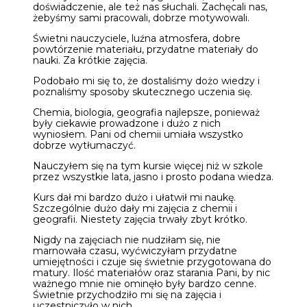
doświadczenie, ale też nas słuchali. Zachęcali nas,
żebyśmy sami pracowali, dobrze motywowali.
Świetni nauczyciele, luźna atmosfera, dobre
powtórzenie materiału, przydatne materiały do
nauki. Za krótkie zajęcia.
Podobało mi się to, że dostaliśmy dożo wiedzy i
poznaliśmy sposoby skutecznego uczenia się.
Chemia, biologia, geografia najlepsze, ponieważ
były ciekawie prowadzone i dużo z nich
wyniosłem. Pani od chemii umiała wszystko
dobrze wytłumaczyć.
Nauczyłem się na tym kursie więcej niż w szkole
przez wszystkie lata, jasno i prosto podana wiedza.
Kurs dał mi bardzo dużo i ułatwił mi naukę.
Szczególnie dużo dały mi zajęcia z chemii i
geografii. Niestety zajęcia trwały zbyt krótko.
Nigdy na zajęciach nie nudziłam się, nie
marnowała czasu, wyćwiczyłam przydatne
umiejętności i czuje się świetnie przygotowana do
matury. Ilość materiałów oraz starania Pani, by nic
ważnego mnie nie ominęło były bardzo cenne.
Świetnie przychodziło mi się na zajęcia i
uczestniczyło w nich.