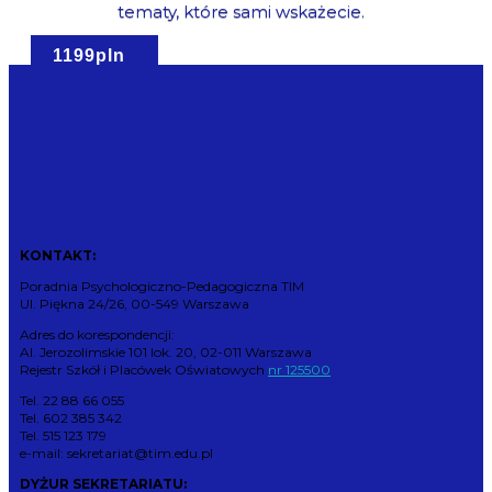
tematy, które sami wskażecie.
1199pln
KONTAKT:
Poradnia Psychologiczno-Pedagogiczna TIM
Ul. Piękna 24/26, 00-549 Warszawa
Adres do korespondencji:
Al. Jerozolimskie 101 lok. 20, 02-011 Warszawa
Rejestr Szkół i Placówek Oświatowych
nr 125500
Tel. 22 88 66 055
Tel. 602 385 342
Tel. 515 123 179
e-mail: sekretariat@tim.edu.pl
DYŻUR SEKRETARIATU: