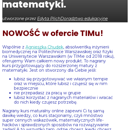
matematyki.
utworzone przez
Edyta Plich
Doradztwo edukacyjne
NOWOŚĆ w ofercie TIMu!
Wspólnie z
Agnieszką Chudek
, absolwentką inżynierii
biomedycznej na Politechnice Warszawskiej oraz fizyki
na Uniwersytecie Warszawskim (w TIMie od 2018 roku),
oferujemy Wam całkiem nowy produkt. To nagrany
kurs przygotowujący do rozszerzonej matury z
matematyki. Jest on stworzony dla Ciebie jeśli:
lubisz się przygotowywać we własnym tempie
oraz w miejscu, które lubisz i czujesz się w nim
bezpiecznie
nie przepadasz za pracą w grupie
lubisz korzystać z nagranych materiałów i wracać
do nich kiedy czujesz potrzebę.
Nagrany kurs maturalny online zapewni Ci tę samą
dawkę wiedzy, co kurs stacjonarny, czyli mnóstwo
super cennych wskazówek, matematycznych life-
hacków i sprawdzonych sposobów na rozwiązywanie
zadań! A to wszystko tam, gdzie chcesz, kiedy chcesz