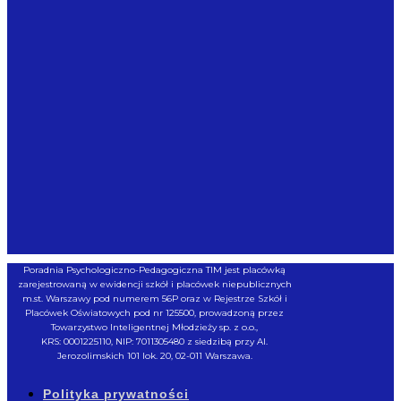
Poradnia Psychologiczno-Pedagogiczna TIM jest placówką
zarejestrowaną w ewidencji szkół i placówek niepublicznych
m.st. Warszawy pod numerem 56P oraz w Rejestrze Szkół i
Placówek Oświatowych pod nr 125500, prowadzoną przez
Towarzystwo Inteligentnej Młodzieży sp. z o.o.,
KRS: 0001225110, NIP: 7011305480 z siedzibą przy Al.
Jerozolimskich 101 lok. 20, 02-011 Warszawa.
Polityka prywatności