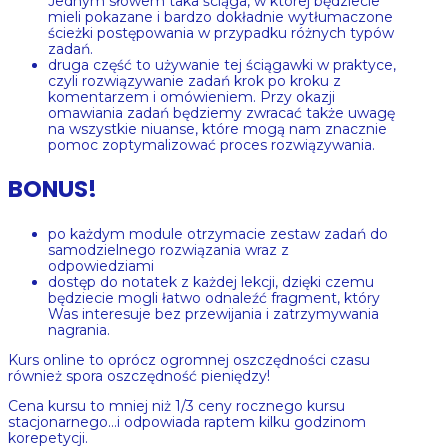
Jednym słowem taka ściąga, w której będziecie
mieli pokazane i bardzo dokładnie wytłumaczone
ścieżki postępowania w przypadku różnych typów
zadań.
druga część to używanie tej ściągawki w praktyce,
czyli rozwiązywanie zadań krok po kroku z
komentarzem i omówieniem. Przy okazji
omawiania zadań będziemy zwracać także uwagę
na wszystkie niuanse, które mogą nam znacznie
pomoc zoptymalizować proces rozwiązywania.
BONUS!
po każdym module otrzymacie zestaw zadań do
samodzielnego rozwiązania wraz z
odpowiedziami
dostęp do notatek z każdej lekcji, dzięki czemu
będziecie mogli łatwo odnaleźć fragment, który
Was interesuje bez przewijania i zatrzymywania
nagrania.
Kurs online to oprócz ogromnej oszczędności czasu
również spora oszczędność pieniędzy!
Cena kursu to mniej niż 1/3 ceny rocznego kursu
stacjonarnego…i odpowiada raptem kilku godzinom
korepetycji.