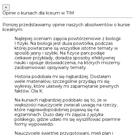
×
Opinie o kursach dla liceum w TIM
Poniżej przedstawiamy opinie naszych absolwentów o kursie
licealnym.
Najlepiej oceniam zajęcia powtórzeniowe z biologii
I fizyki. Na biologii jest duża powtórka, podczas
której powtarzane są wszystkie istotne tematy w
sposób jasny i szybki. Na fizyce pani podaje
ciekawe przykłady, doradza sposoby efektywnej
nauki i opisuje doświadczenia, na których możemy
zaobserwować opisywany tematy.
Historia podobała mi się najbardziej. Dostałam
wiele materiałów, szczególnie przydają mi się
wykresy, które ułatwiły mi zapamiętanie pewnych
faktów. Ola K.
Na kursach najbardziej podobało się to, że w
większości nauczyciele zwracali uwagę na rzeczy,
które najprawdopodobniej pojawią się na
egzaminach. Dużo dały mi zajęcia z języka
polskiego, gdzie udało mi się wyszlifować pisemne
formy wypowiedzi.
Nauczyciele świetnie przygotowani, mieli plan i