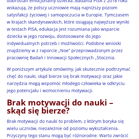
dobrostan emocjonalny dziecka..Badania PISA z 2018 roku
wskazują, że polscy uczniowie mają najniższy poziom
satysfakcji życiowej i samopoczucia w Europie. Tymczasem
w krajach skandynawskich, które osiągają najwyższe wyniki
w testach PISA, edukacja jest rozumiana jako wsparcie
dziecka w jego rozwoju, dostosowane do jego
indywidualnych potrzeb i możliwości. Podobne wnioski
znajdziemy w z raporcie „Noe” przeprowadzonym przez
pracownię Badań i Innowacji Społecznych „Stocznia.
W poniższym artykule omówimy, jak skutecznie podtrzymać
chęć do nauki, skąd bierze się brak motywacji oraz jakie
narzędzia mogą wspomóc młodego człowieka w odkryciu
jego potencjału i wzmocnieniu motywacji.
Brak motywacji do nauki –
skąd się bierze?
Brak motywacji do nauki to problem, z którym boryka się
wielu uczniów, niezależnie od poziomu wykształcenia.
Przyczyny tego stanu mogą być różnorodne. Warto zwrócić