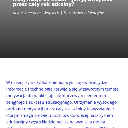
przez cały rok szkolny?
utworzone przez
Wojciech
Doradztwo edukacyjne
W dzisiejszym szybko zmieniającym się świecie, gdzie
informacje i technologie rozwijają się w zawrotnym tempie,
motywacja do nauki staje się kluczowym elementem
osiągnięcia sukcesu edukacyjnego. Utrzymanie wysokiego
poziomu motywacji przez cały rok szkolny to wyzwanie, z
którym zmaga się wielu uczniów. Co więcej nasz system
edukacyjny często kładzie nacisk na wyniki, a nie na