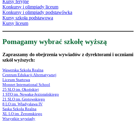
Kursy feryjne
Konkursy i olimpiady liceum
Konkursy i olimpiady podstawówka
Kursy szkoła podstawowa
Kursy liceum
Pomagamy wybrać szkołę wyższą
Zapraszamy do obejrzenia wywiadów z dyrektorami i uczniami
szkół wyższych:
Wawerska Szkoła Realna
Centrum Edukacji Alternatywnej
Liceum Startowa
Monnet International School
25 SLO im. Okońskiej
1 STO im. Nowaka-Jeziorańskiego
21 SLO im. Grotowskiego
8 LO im. Władysława IV
Saska Szkoła Realna
XL LO im. Żeromskiego
Wszystkie wywiady