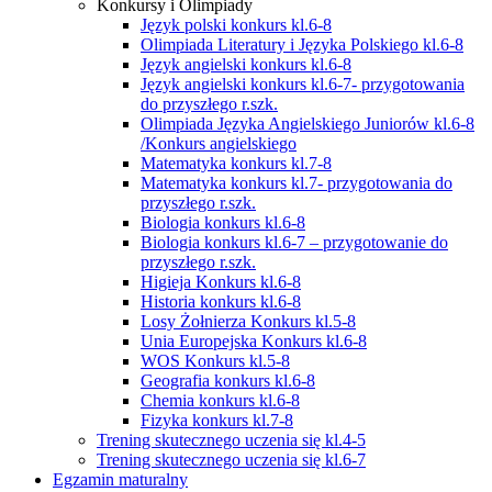
Konkursy i Olimpiady
Język polski konkurs kl.6-8
Olimpiada Literatury i Języka Polskiego kl.6-8
Język angielski konkurs kl.6-8
Język angielski konkurs kl.6-7- przygotowania
do przyszłego r.szk.
Olimpiada Języka Angielskiego Juniorów kl.6-8
/Konkurs angielskiego
Matematyka konkurs kl.7-8
Matematyka konkurs kl.7- przygotowania do
przyszłego r.szk.
Biologia konkurs kl.6-8
Biologia konkurs kl.6-7 – przygotowanie do
przyszłego r.szk.
Higieja Konkurs kl.6-8
Historia konkurs kl.6-8
Losy Żołnierza Konkurs kl.5-8
Unia Europejska Konkurs kl.6-8
WOS Konkurs kl.5-8
Geografia konkurs kl.6-8
Chemia konkurs kl.6-8
Fizyka konkurs kl.7-8
Trening skutecznego uczenia się kl.4-5
Trening skutecznego uczenia się kl.6-7
Egzamin maturalny