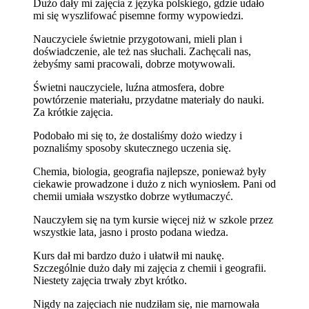
Dużo dały mi zajęcia z języka polskiego, gdzie udało
mi się wyszlifować pisemne formy wypowiedzi.
Nauczyciele świetnie przygotowani, mieli plan i
doświadczenie, ale też nas słuchali. Zachęcali nas,
żebyśmy sami pracowali, dobrze motywowali.
Świetni nauczyciele, luźna atmosfera, dobre
powtórzenie materiału, przydatne materiały do nauki.
Za krótkie zajęcia.
Podobało mi się to, że dostaliśmy dożo wiedzy i
poznaliśmy sposoby skutecznego uczenia się.
Chemia, biologia, geografia najlepsze, ponieważ były
ciekawie prowadzone i dużo z nich wyniosłem. Pani od
chemii umiała wszystko dobrze wytłumaczyć.
Nauczyłem się na tym kursie więcej niż w szkole przez
wszystkie lata, jasno i prosto podana wiedza.
Kurs dał mi bardzo dużo i ułatwił mi naukę.
Szczególnie dużo dały mi zajęcia z chemii i geografii.
Niestety zajęcia trwały zbyt krótko.
Nigdy na zajęciach nie nudziłam się, nie marnowała