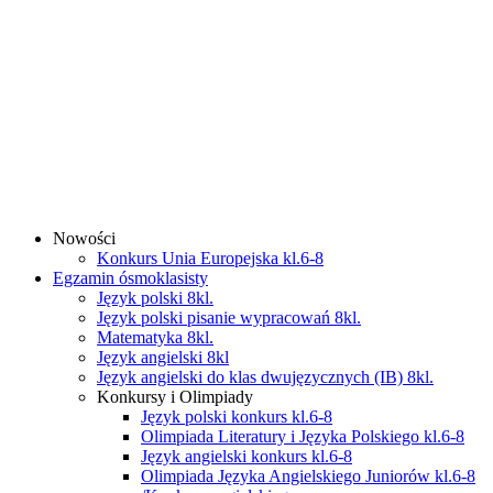
Nowości
Konkurs Unia Europejska kl.6-8
Egzamin ósmoklasisty
Język polski 8kl.
Język polski pisanie wypracowań 8kl.
Matematyka 8kl.
Język angielski 8kl
Język angielski do klas dwujęzycznych (IB) 8kl.
Konkursy i Olimpiady
Język polski konkurs kl.6-8
Olimpiada Literatury i Języka Polskiego kl.6-8
Język angielski konkurs kl.6-8
Olimpiada Języka Angielskiego Juniorów kl.6-8