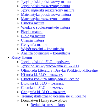
Język polski podstawowy matura
Język polski rozszerzony matura
Język angielski rozszerzony matura
Matematyka podstawowa matura
Matematyka rozszerzona matura
Historia matura
Wiedza o społeczeństwie matura
Fizyka matura
Biologia matura
Chemia matura
Geografia matura
Wybór uczelni – konsultacja
Analiza potencjału – konsultacja
Kursy liceum
Język polski kl. 3LO – podstaw.
Język polski wypracowania kl. 2-3LO
Olimpiada Literatury i Języka Polskiego kl.licealne
Historia kl. 3LO – rozszerz.
Historia konkurs/ olimpiada kl.licealne
Biologia kl. 3LO – rozszerz.
Chemia kl. 3LO – rozszerz.
Geografia kl. 3LO – rozszerz.
Trening skutecznego uczenia się kl.licealne
Doradztwo i kursy rozwojowe
Redukcja stresu – kurs