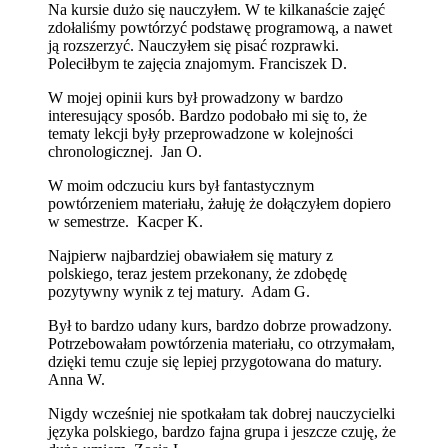
Na kursie dużo się nauczyłem. W te kilkanaście zajęć
zdołaliśmy powtórzyć podstawę programową, a nawet
ją rozszerzyć. Nauczyłem się pisać rozprawki.
Poleciłbym te zajęcia znajomym. Franciszek D.
W mojej opinii kurs był prowadzony w bardzo
interesujący sposób. Bardzo podobało mi się to, że
tematy lekcji były przeprowadzone w kolejności
chronologicznej. Jan O.
W moim odczuciu kurs był fantastycznym
powtórzeniem materiału, żałuję że dołączyłem dopiero
w semestrze. Kacper K.
Najpierw najbardziej obawiałem się matury z
polskiego, teraz jestem przekonany, że zdobędę
pozytywny wynik z tej matury. Adam G.
Był to bardzo udany kurs, bardzo dobrze prowadzony.
Potrzebowałam powtórzenia materiału, co otrzymałam,
dzięki temu czuje się lepiej przygotowana do matury.
Anna W.
Nigdy wcześniej nie spotkałam tak dobrej nauczycielki
języka polskiego, bardzo fajna grupa i jeszcze czuję, że