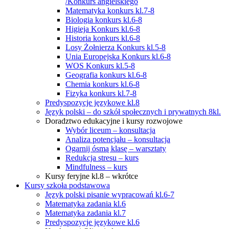
/Konkurs angielskiego
Matematyka konkurs kl.7-8
Biologia konkurs kl.6-8
Higieja Konkurs kl.6-8
Historia konkurs kl.6-8
Losy Żołnierza Konkurs kl.5-8
Unia Europejska Konkurs kl.6-8
WOS Konkurs kl.5-8
Geografia konkurs kl.6-8
Chemia konkurs kl.6-8
Fizyka konkurs kl.7-8
Predyspozycje językowe kl.8
Język polski – do szkół społecznych i prywatnych 8kl.
Doradztwo edukacyjne i kursy rozwojowe
Wybór liceum – konsultacja
Analiza potencjału – konsultacja
Ogarnij ósmą klasę – warsztaty
Redukcja stresu – kurs
Mindfulness – kurs
Kursy feryjne kl.8 – wkrótce
Kursy szkoła podstawowa
Język polski pisanie wypracowań kl.6-7
Matematyka zadania kl.6
Matematyka zadania kl.7
Predyspozycje językowe kl.6