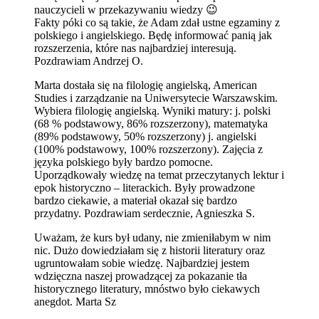
nauczycieli w przekazywaniu wiedzy 😉
Fakty póki co są takie, że Adam zdał ustne egzaminy z
polskiego i angielskiego. Będę informować panią jak
rozszerzenia, które nas najbardziej interesują.
Pozdrawiam Andrzej O.
Marta dostała się na filologię angielską, American
Studies i zarządzanie na Uniwersytecie Warszawskim.
Wybiera filologię angielską. Wyniki matury: j. polski
(68 % podstawowy, 86% rozszerzony), matematyka
(89% podstawowy, 50% rozszerzony) j. angielski
(100% podstawowy, 100% rozszerzony). Zajęcia z
języka polskiego były bardzo pomocne.
Uporządkowały wiedzę na temat przeczytanych lektur i
epok historyczno – literackich. Były prowadzone
bardzo ciekawie, a materiał okazał się bardzo
przydatny. Pozdrawiam serdecznie, Agnieszka S.
Uważam, że kurs był udany, nie zmieniłabym w nim
nic. Dużo dowiedziałam się z historii literatury oraz
ugruntowałam sobie wiedzę. Najbardziej jestem
wdzięczna naszej prowadzącej za pokazanie tła
historycznego literatury, mnóstwo było ciekawych
anegdot. Marta Sz