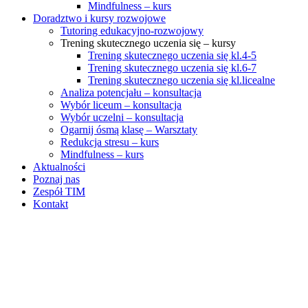
Mindfulness – kurs
Doradztwo i kursy rozwojowe
Tutoring edukacyjno-rozwojowy
Trening skutecznego uczenia się – kursy
Trening skutecznego uczenia się kl.4-5
Trening skutecznego uczenia się kl.6-7
Trening skutecznego uczenia się kl.licealne
Analiza potencjału – konsultacja
Wybór liceum – konsultacja
Wybór uczelni – konsultacja
Ogarnij ósmą klasę – Warsztaty
Redukcja stresu – kurs
Mindfulness – kurs
Aktualności
Poznaj nas
Zespół TIM
Kontakt