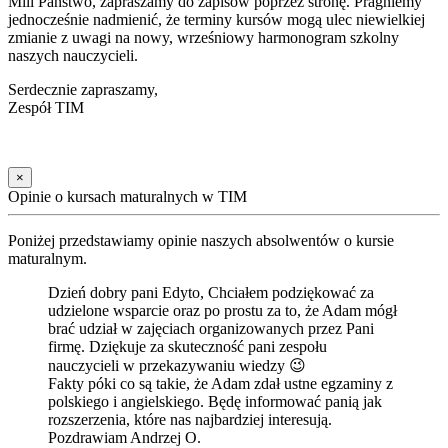
Mili Państwo, zapraszamy do zapisów poprzez stronę. Pragniemy
jednocześnie nadmienić, że terminy kursów mogą ulec niewielkiej
zmianie z uwagi na nowy, wrześniowy harmonogram szkolny
naszych nauczycieli.
Serdecznie zapraszamy,
Zespół TIM
×
Opinie o kursach maturalnych w TIM
Poniżej przedstawiamy opinie naszych absolwentów o kursie
maturalnym.
Dzień dobry pani Edyto, Chciałem podziękować za
udzielone wsparcie oraz po prostu za to, że Adam mógł
brać udział w zajęciach organizowanych przez Pani
firmę. Dziękuje za skuteczność pani zespołu
nauczycieli w przekazywaniu wiedzy 😉
Fakty póki co są takie, że Adam zdał ustne egzaminy z
polskiego i angielskiego. Będę informować panią jak
rozszerzenia, które nas najbardziej interesują.
Pozdrawiam Andrzej O.