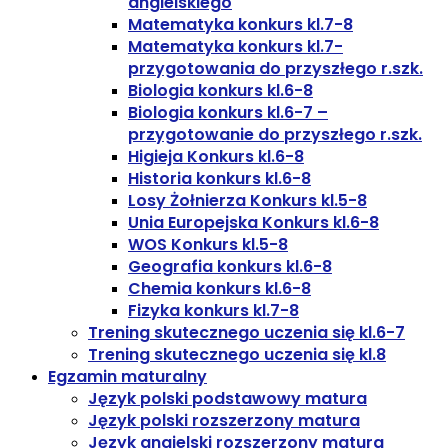
angielskiego
Matematyka konkurs kl.7-8
Matematyka konkurs kl.7-
przygotowania do przyszłego r.szk.
Biologia konkurs kl.6-8
Biologia konkurs kl.6-7 –
przygotowanie do przyszłego r.szk.
Higieja Konkurs kl.6-8
Historia konkurs kl.6-8
Losy Żołnierza Konkurs kl.5-8
Unia Europejska Konkurs kl.6-8
WOS Konkurs kl.5-8
Geografia konkurs kl.6-8
Chemia konkurs kl.6-8
Fizyka konkurs kl.7-8
Trening skutecznego uczenia się kl.6-7
Trening skutecznego uczenia się kl.8
Egzamin maturalny
Język polski podstawowy matura
Język polski rozszerzony matura
Język angielski rozszerzony matura