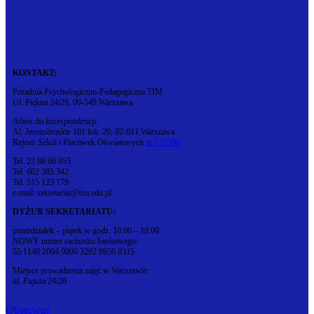
KONTAKT:
Poradnia Psychologiczno-Pedagogiczna TIM
Ul. Piękna 24/26, 00-549 Warszawa
Adres do korespondencji:
Al. Jerozolimskie 101 lok. 20, 02-011 Warszawa
Rejestr Szkół i Placówek Oświatowych
nr 125500
Tel. 22 88 66 055
Tel. 602 385 342
Tel. 515 123 179
e-mail: sekretariat@tim.edu.pl
DYŻUR SEKRETARIATU:
poniedziałek – piątek w godz. 10.00 – 18.00
NOWY numer rachunku bankowego:
55 1140 2004 0000 3202 8656 8315
Miejsce prowadzenia zajęć w Warszawie:
ul. Piękna 24/26
Obserwuj