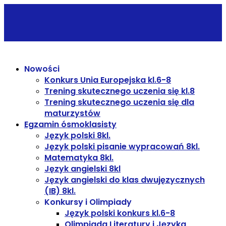
Nowości
Konkurs Unia Europejska kl.6-8
Trening skutecznego uczenia się kl.8
Trening skutecznego uczenia się dla
maturzystów
Egzamin ósmoklasisty
Język polski 8kl.
Język polski pisanie wypracowań 8kl.
Matematyka 8kl.
Język angielski 8kl
Język angielski do klas dwujęzycznych
(IB) 8kl.
Konkursy i Olimpiady
Język polski konkurs kl.6-8
Olimpiada Literatury i Języka