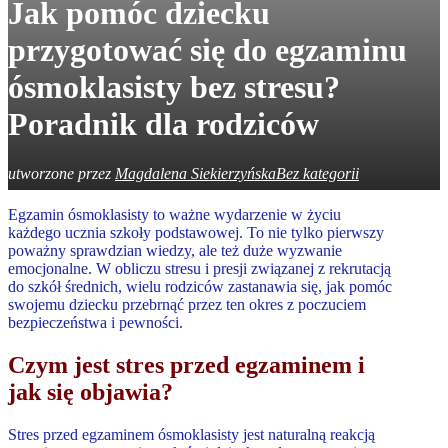
Jak pomóc dziecku
przygotować się do egzaminu
ósmoklasisty bez stresu?
Poradnik dla rodziców
utworzone przez
Magdalena Siekierzyńska
Bez kategorii
Egzamin ósmoklasisty to ważne wydarzenie w życiu
każdego ucznia szkoły podstawowej. To nie tylko pierwszy
poważny sprawdzian wiedzy, ale też duże wyzwanie
emocjonalne. W obliczu stresu i presji związanej z rekrutacją
do szkół średnich, wielu rodziców zastanawia się, jak pomóc
swojemu dziecku przebrnąć przez ten okres z poczuciem
bezpieczeństwa i pewności.
Czym jest stres przed egzaminem i
jak się objawia?
Stres przed egzaminem ósmoklasisty jest naturalną reakcją