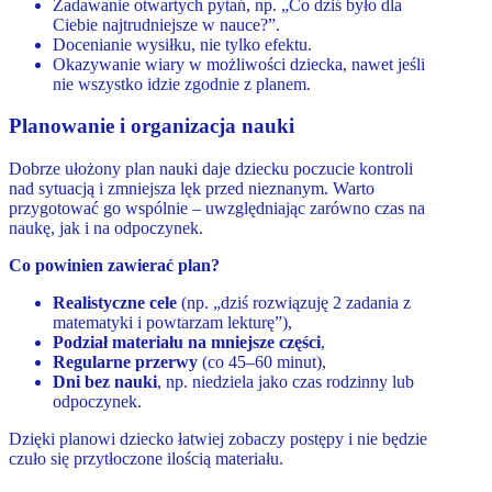
Zadawanie otwartych pytań, np. „Co dziś było dla
Ciebie najtrudniejsze w nauce?”.
Docenianie wysiłku, nie tylko efektu.
Okazywanie wiary w możliwości dziecka, nawet jeśli
nie wszystko idzie zgodnie z planem.
Planowanie i organizacja nauki
Dobrze ułożony plan nauki daje dziecku poczucie kontroli
nad sytuacją i zmniejsza lęk przed nieznanym. Warto
przygotować go wspólnie – uwzględniając zarówno czas na
naukę, jak i na odpoczynek.
Co powinien zawierać plan?
Realistyczne cele
(np. „dziś rozwiązuję 2 zadania z
matematyki i powtarzam lekturę”),
Podział materiału na mniejsze części
,
Regularne przerwy
(co 45–60 minut),
Dni bez nauki
, np. niedziela jako czas rodzinny lub
odpoczynek.
Dzięki planowi dziecko łatwiej zobaczy postępy i nie będzie
czuło się przytłoczone ilością materiału.