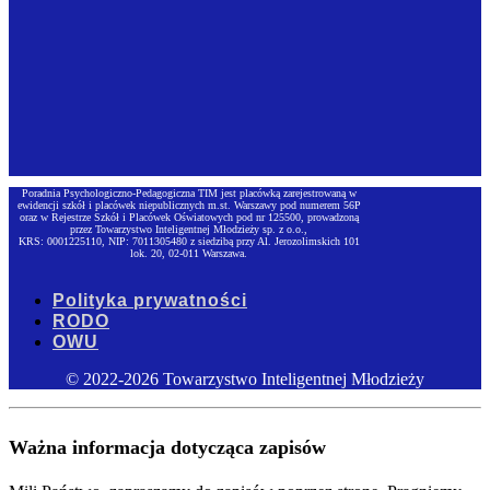
Poradnia Psychologiczno-Pedagogiczna TIM jest placówką zarejestrowaną w
ewidencji szkół i placówek niepublicznych m.st. Warszawy pod numerem 56P
oraz w Rejestrze Szkół i Placówek Oświatowych pod nr 125500, prowadzoną
przez Towarzystwo Inteligentnej Młodzieży sp. z o.o.,
KRS: 0001225110, NIP: 7011305480 z siedzibą przy Al. Jerozolimskich 101
lok. 20, 02-011 Warszawa.
Polityka prywatności
RODO
OWU
© 2022-2026 Towarzystwo Inteligentnej Młodzieży
Ważna informacja dotycząca zapisów