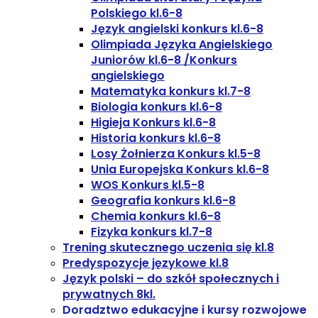
Polskiego kl.6-8
Język angielski konkurs kl.6-8
Olimpiada Języka Angielskiego
Juniorów kl.6-8 /Konkurs
angielskiego
Matematyka konkurs kl.7-8
Biologia konkurs kl.6-8
Higieja Konkurs kl.6-8
Historia konkurs kl.6-8
Losy Żołnierza Konkurs kl.5-8
Unia Europejska Konkurs kl.6-8
WOS Konkurs kl.5-8
Geografia konkurs kl.6-8
Chemia konkurs kl.6-8
Fizyka konkurs kl.7-8
Trening skutecznego uczenia się kl.8
Predyspozycje językowe kl.8
Język polski – do szkół społecznych i
prywatnych 8kl.
Doradztwo edukacyjne i kursy rozwojowe