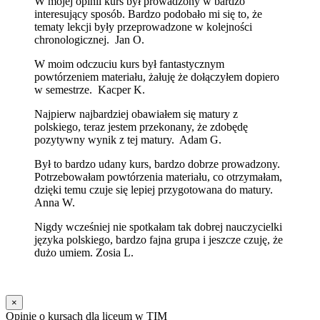
W mojej opinii kurs był prowadzony w bardzo
interesujący sposób. Bardzo podobało mi się to, że
tematy lekcji były przeprowadzone w kolejności
chronologicznej. Jan O.
W moim odczuciu kurs był fantastycznym
powtórzeniem materiału, żałuję że dołączyłem dopiero
w semestrze. Kacper K.
Najpierw najbardziej obawiałem się matury z
polskiego, teraz jestem przekonany, że zdobędę
pozytywny wynik z tej matury. Adam G.
Był to bardzo udany kurs, bardzo dobrze prowadzony.
Potrzebowałam powtórzenia materiału, co otrzymałam,
dzięki temu czuje się lepiej przygotowana do matury.
Anna W.
Nigdy wcześniej nie spotkałam tak dobrej nauczycielki
języka polskiego, bardzo fajna grupa i jeszcze czuję, że
dużo umiem. Zosia L.
×
Opinie o kursach dla liceum w TIM