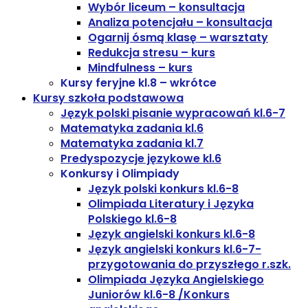
Wybór liceum – konsultacja
Analiza potencjału – konsultacja
Ogarnij ósmą klasę – warsztaty
Redukcja stresu – kurs
Mindfulness – kurs
Kursy feryjne kl.8 – wkrótce
Kursy szkoła podstawowa
Język polski pisanie wypracowań kl.6-7
Matematyka zadania kl.6
Matematyka zadania kl.7
Predyspozycje językowe kl.6
Konkursy i Olimpiady
Język polski konkurs kl.6-8
Olimpiada Literatury i Języka
Polskiego kl.6-8
Język angielski konkurs kl.6-8
Język angielski konkurs kl.6-7-
przygotowania do przyszłego r.szk.
Olimpiada Języka Angielskiego
Juniorów kl.6-8 /Konkurs