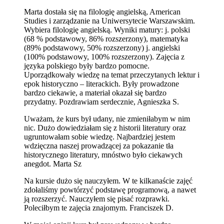
Marta dostała się na filologię angielską, American
Studies i zarządzanie na Uniwersytecie Warszawskim.
Wybiera filologię angielską. Wyniki matury: j. polski
(68 % podstawowy, 86% rozszerzony), matematyka
(89% podstawowy, 50% rozszerzony) j. angielski
(100% podstawowy, 100% rozszerzony). Zajęcia z
języka polskiego były bardzo pomocne.
Uporządkowały wiedzę na temat przeczytanych lektur i
epok historyczno – literackich. Były prowadzone
bardzo ciekawie, a materiał okazał się bardzo
przydatny. Pozdrawiam serdecznie, Agnieszka S.
Uważam, że kurs był udany, nie zmieniłabym w nim
nic. Dużo dowiedziałam się z historii literatury oraz
ugruntowałam sobie wiedzę. Najbardziej jestem
wdzięczna naszej prowadzącej za pokazanie tła
historycznego literatury, mnóstwo było ciekawych
anegdot. Marta Sz
Na kursie dużo się nauczyłem. W te kilkanaście zajęć
zdołaliśmy powtórzyć podstawę programową, a nawet
ją rozszerzyć. Nauczyłem się pisać rozprawki.
Poleciłbym te zajęcia znajomym. Franciszek D.