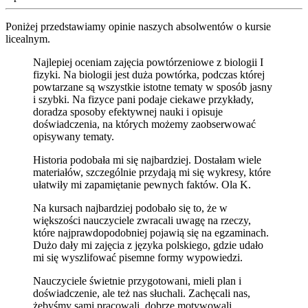
Poniżej przedstawiamy opinie naszych absolwentów o kursie
licealnym.
Najlepiej oceniam zajęcia powtórzeniowe z biologii I
fizyki. Na biologii jest duża powtórka, podczas której
powtarzane są wszystkie istotne tematy w sposób jasny
i szybki. Na fizyce pani podaje ciekawe przykłady,
doradza sposoby efektywnej nauki i opisuje
doświadczenia, na których możemy zaobserwować
opisywany tematy.
Historia podobała mi się najbardziej. Dostałam wiele
materiałów, szczególnie przydają mi się wykresy, które
ułatwiły mi zapamiętanie pewnych faktów. Ola K.
Na kursach najbardziej podobało się to, że w
większości nauczyciele zwracali uwagę na rzeczy,
które najprawdopodobniej pojawią się na egzaminach.
Dużo dały mi zajęcia z języka polskiego, gdzie udało
mi się wyszlifować pisemne formy wypowiedzi.
Nauczyciele świetnie przygotowani, mieli plan i
doświadczenie, ale też nas słuchali. Zachęcali nas,
żebyśmy sami pracowali, dobrze motywowali.