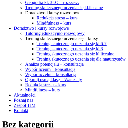
Geografia kl. 3LO – rozszerz.
Trening skutecznego uczenia się kl.licealne
Doradztwo i kursy rozwojowe
Redukcja stresu – kurs
Mindfulness – kurs
Doradztwo i kursy rozwojowe
Tutoring edukacyjno-rozwojowy
Trening skutecznego uczenia się – kursy
Trening skutecznego uczenia się kl.6-7
Trening skutecznego uczenia się kl.8
Trening skutecznego uczenia się kl.licealne
Trening skutecznego uczenia się dla maturzystów
Analiza potencjału – konsultacja
Wybór liceum – konsultacja
Wybór uczelni – konsultacja
Ogarnij ósmą klasę – Warsztaty
Redukcja stresu – kurs
Mindfulness – kurs
Aktualności
Poznaj nas
Zespół TIM
Kontakt
Bez kategorii