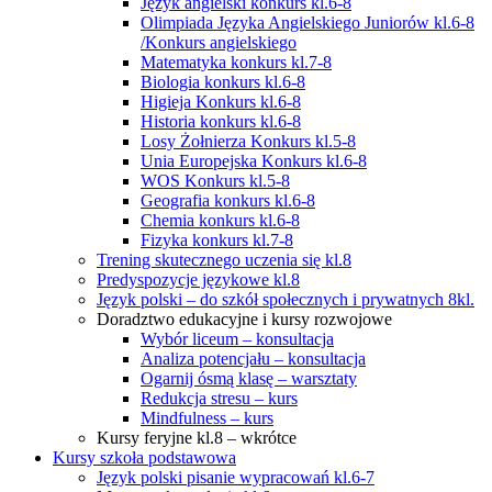
Język angielski konkurs kl.6-8
Olimpiada Języka Angielskiego Juniorów kl.6-8
/Konkurs angielskiego
Matematyka konkurs kl.7-8
Biologia konkurs kl.6-8
Higieja Konkurs kl.6-8
Historia konkurs kl.6-8
Losy Żołnierza Konkurs kl.5-8
Unia Europejska Konkurs kl.6-8
WOS Konkurs kl.5-8
Geografia konkurs kl.6-8
Chemia konkurs kl.6-8
Fizyka konkurs kl.7-8
Trening skutecznego uczenia się kl.8
Predyspozycje językowe kl.8
Język polski – do szkół społecznych i prywatnych 8kl.
Doradztwo edukacyjne i kursy rozwojowe
Wybór liceum – konsultacja
Analiza potencjału – konsultacja
Ogarnij ósmą klasę – warsztaty
Redukcja stresu – kurs
Mindfulness – kurs
Kursy feryjne kl.8 – wkrótce
Kursy szkoła podstawowa
Język polski pisanie wypracowań kl.6-7