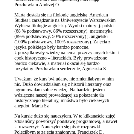
Pozdrawiam Andrzej O.
Marta dostała się na filologię angielską, American
Studies i zarządzanie na Uniwersytecie Warszawskim.
Wybiera filologię angielską. Wyniki matury: j. polski
(68 % podstawowy, 86% rozszerzony), matematyka
(89% podstawowy, 50% rozszerzony) j. angielski
(100% podstawowy, 100% rozszerzony). Zajęcia z
języka polskiego były bardzo pomocne.
Uporządkowały wiedzę na temat przeczytanych lektur i
epok historyczno – literackich. Były prowadzone
bardzo ciekawie, a materiał okazał się bardzo
przydatny. Pozdrawiam serdecznie, Agnieszka S.
Uważam, że kurs był udany, nie zmieniłabym w nim
nic. Dużo dowiedziałam się z historii literatury oraz
ugruntowałam sobie wiedzę. Najbardziej jestem
wdzięczna naszej prowadzącej za pokazanie tła
historycznego literatury, mnóstwo było ciekawych
anegdot. Marta Sz
Na kursie dużo się nauczyłem. W te kilkanaście zajęć
zdołaliśmy powtórzyć podstawę programową, a nawet
ją rozszerzyć. Nauczyłem się pisać rozprawki.
Poleciłbym te zajęcia znajomym. Franciszek D.