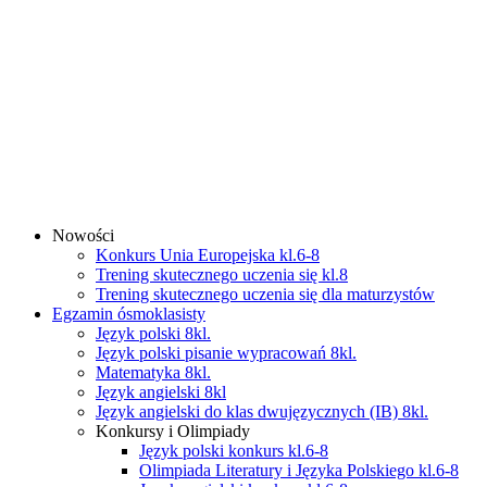
Nowości
Konkurs Unia Europejska kl.6-8
Trening skutecznego uczenia się kl.8
Trening skutecznego uczenia się dla maturzystów
Egzamin ósmoklasisty
Język polski 8kl.
Język polski pisanie wypracowań 8kl.
Matematyka 8kl.
Język angielski 8kl
Język angielski do klas dwujęzycznych (IB) 8kl.
Konkursy i Olimpiady
Język polski konkurs kl.6-8
Olimpiada Literatury i Języka Polskiego kl.6-8