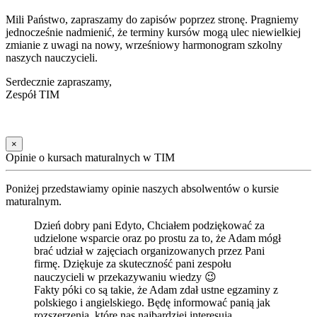
Mili Państwo, zapraszamy do zapisów poprzez stronę. Pragniemy
jednocześnie nadmienić, że terminy kursów mogą ulec niewielkiej
zmianie z uwagi na nowy, wrześniowy harmonogram szkolny
naszych nauczycieli.
Serdecznie zapraszamy,
Zespół TIM
×
Opinie o kursach maturalnych w TIM
Poniżej przedstawiamy opinie naszych absolwentów o kursie
maturalnym.
Dzień dobry pani Edyto, Chciałem podziękować za
udzielone wsparcie oraz po prostu za to, że Adam mógł
brać udział w zajęciach organizowanych przez Pani
firmę. Dziękuje za skuteczność pani zespołu
nauczycieli w przekazywaniu wiedzy 😉
Fakty póki co są takie, że Adam zdał ustne egzaminy z
polskiego i angielskiego. Będę informować panią jak
rozszerzenia, które nas najbardziej interesują.