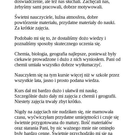
doświadczenie, ale też nas słuchali. Zachęcali nas,
żebyśmy sami pracowali, dobrze motywowali.
Świetni nauczyciele, luźna atmosfera, dobre
powtórzenie materiału, przydatne materiały do nauki.
Za krótkie zajęcia.
Podobało mi się to, że dostaliśmy dożo wiedzy i
poznaliśmy sposoby skutecznego uczenia się.
Chemia, biologia, geografia najlepsze, ponieważ były
ciekawie prowadzone i dużo z nich wyniosłem. Pani od
chemii umiała wszystko dobrze wytłumaczyć.
Nauczyłem się na tym kursie więcej niż w szkole przez
wszystkie lata, jasno i prosto podana wiedza.
Kurs dał mi bardzo dużo i ułatwił mi naukę.
Szczególnie dużo dały mi zajęcia z chemii i geografii.
Niestety zajęcia trwały zbyt krótko.
Nigdy na zajęciach nie nudziłam się, nie marnowała
czasu, wyćwiczyłam przydatne umiejętności i czuje się
świetnie przygotowana do matury. Ilość materiałów
oraz starania Pani, by nic ważnego mnie nie ominęło
były bardzo cenne. Świetnie przychodziło mi się na