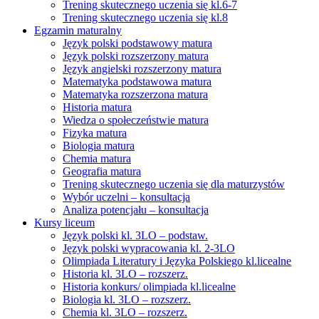
Trening skutecznego uczenia się kl.6-7
Trening skutecznego uczenia się kl.8
Egzamin maturalny
Język polski podstawowy matura
Język polski rozszerzony matura
Język angielski rozszerzony matura
Matematyka podstawowa matura
Matematyka rozszerzona matura
Historia matura
Wiedza o społeczeństwie matura
Fizyka matura
Biologia matura
Chemia matura
Geografia matura
Trening skutecznego uczenia się dla maturzystów
Wybór uczelni – konsultacja
Analiza potencjału – konsultacja
Kursy liceum
Język polski kl. 3LO – podstaw.
Język polski wypracowania kl. 2-3LO
Olimpiada Literatury i Języka Polskiego kl.licealne
Historia kl. 3LO – rozszerz.
Historia konkurs/ olimpiada kl.licealne
Biologia kl. 3LO – rozszerz.
Chemia kl. 3LO – rozszerz.