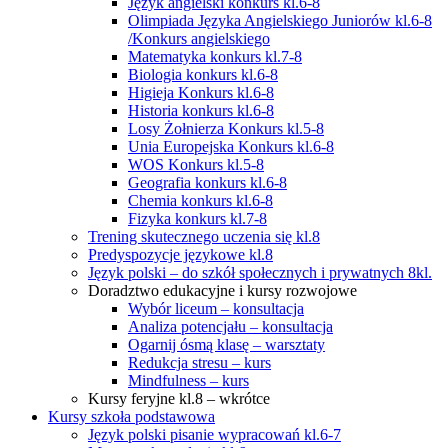
Język angielski konkurs kl.6-8
Olimpiada Języka Angielskiego Juniorów kl.6-8
/Konkurs angielskiego
Matematyka konkurs kl.7-8
Biologia konkurs kl.6-8
Higieja Konkurs kl.6-8
Historia konkurs kl.6-8
Losy Żołnierza Konkurs kl.5-8
Unia Europejska Konkurs kl.6-8
WOS Konkurs kl.5-8
Geografia konkurs kl.6-8
Chemia konkurs kl.6-8
Fizyka konkurs kl.7-8
Trening skutecznego uczenia się kl.8
Predyspozycje językowe kl.8
Język polski – do szkół społecznych i prywatnych 8kl.
Doradztwo edukacyjne i kursy rozwojowe
Wybór liceum – konsultacja
Analiza potencjału – konsultacja
Ogarnij ósmą klasę – warsztaty
Redukcja stresu – kurs
Mindfulness – kurs
Kursy feryjne kl.8 – wkrótce
Kursy szkoła podstawowa
Język polski pisanie wypracowań kl.6-7