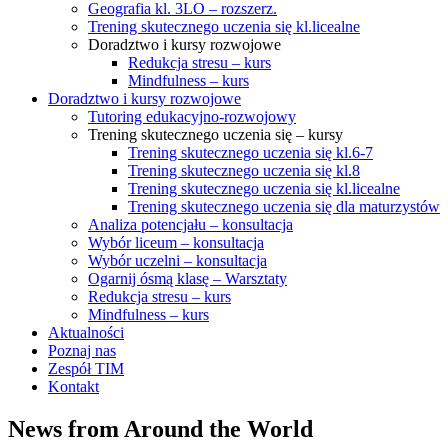
Geografia kl. 3LO – rozszerz.
Trening skutecznego uczenia się kl.licealne
Doradztwo i kursy rozwojowe
Redukcja stresu – kurs
Mindfulness – kurs
Doradztwo i kursy rozwojowe
Tutoring edukacyjno-rozwojowy
Trening skutecznego uczenia się – kursy
Trening skutecznego uczenia się kl.6-7
Trening skutecznego uczenia się kl.8
Trening skutecznego uczenia się kl.licealne
Trening skutecznego uczenia się dla maturzystów
Analiza potencjału – konsultacja
Wybór liceum – konsultacja
Wybór uczelni – konsultacja
Ogarnij ósmą klasę – Warsztaty
Redukcja stresu – kurs
Mindfulness – kurs
Aktualności
Poznaj nas
Zespół TIM
Kontakt
News from Around the World