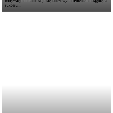
motywacja do nauki staje się kluczowym elementem osiągnięcia
sukcesu...