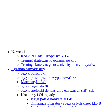
Nowości
Konkurs Unia Europejska kl.6-8
Trening skutecznego uczenia się kl.8
Trening skutecznego uczenia się dla maturzystów
Egzamin ósmoklasisty
Język polski 8kl.
Język polski pisanie wypracowań 8kl.
Matematyka 8kl.
Język angielski 8kl
Język angielski do klas dwujęzycznych (IB) 8kl.
Konkursy i Olimpiady
Język polski konkurs kl.6-8
Olimpiada Literatury i Języka Polskiego kl.6-8