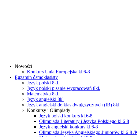
Nowości
Konkurs Unia Europejska kl.6-8
Egzamin ósmoklasisty
Język polski 8kl.
Język polski pisanie wypracowań 8kl.
Matematyka 8kl.
Język angielski 8kl
Język angielski do klas dwujęzycznych (IB) 8kl.
Konkursy i Olimpiady
Język polski konkurs kl.6-8
Olimpiada Literatury i Języka Polskiego kl.6-8
Język angielski konkurs kl.6-8
Olimpiada Języka Angielskiego Juniorów kl.6-8 /