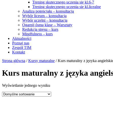
Trening skutecznego uczenia się kl.6-7
Trening skutecznego uczenia się kl.licealne
Analiza potencjału – konsultacja
Wybór liceum – konsultacja
Wybór uczelni – konsultacja
Ogarnij ósmą klasę – Warsztaty
Redukcja stresu – kurs
Mindfulness – kurs
Aktualności
Poznaj nas
Zespół TIM
Kontakt
Strona główna
/
Kursy maturalne
/ Kurs maturalny z języka angielski
Kurs maturalny z języka angiel
Wyświetlanie jednego wyniku