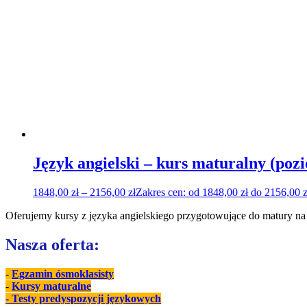
Język angielski – kurs maturalny (poz
1848,00
zł
–
2156,00
zł
Zakres cen: od 1848,00 zł do 2156,00 z
Oferujemy kursy z języka angielskiego przygotowujące do matury 
Nasza oferta:
-
Egzamin ósmoklasisty
-
Kursy maturalne
- Testy predyspozycji językowych