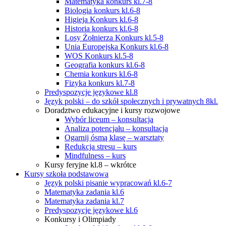
Matematyka konkurs kl.7-8
Biologia konkurs kl.6-8
Higieja Konkurs kl.6-8
Historia konkurs kl.6-8
Losy Żołnierza Konkurs kl.5-8
Unia Europejska Konkurs kl.6-8
WOS Konkurs kl.5-8
Geografia konkurs kl.6-8
Chemia konkurs kl.6-8
Fizyka konkurs kl.7-8
Predyspozycje językowe kl.8
Język polski – do szkół społecznych i prywatnych 8kl.
Doradztwo edukacyjne i kursy rozwojowe
Wybór liceum – konsultacja
Analiza potencjału – konsultacja
Ogarnij ósmą klasę – warsztaty
Redukcja stresu – kurs
Mindfulness – kurs
Kursy feryjne kl.8 – wkrótce
Kursy szkoła podstawowa
Język polski pisanie wypracowań kl.6-7
Matematyka zadania kl.6
Matematyka zadania kl.7
Predyspozycje językowe kl.6
Konkursy i Olimpiady