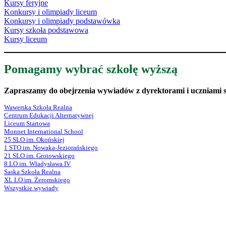
Kursy feryjne
Konkursy i olimpiady liceum
Konkursy i olimpiady podstawówka
Kursy szkoła podstawowa
Kursy liceum
Pomagamy wybrać szkołę wyższą
Zapraszamy do obejrzenia wywiadów z dyrektorami i uczniami s
Wawerska Szkoła Realna
Centrum Edukacji Alternatywnej
Liceum Startowa
Monnet International School
25 SLO im. Okońskiej
1 STO im. Nowaka-Jeziorańskiego
21 SLO im. Grotowskiego
8 LO im. Władysława IV
Saska Szkoła Realna
XL LO im. Żeromskiego
Wszystkie wywiady