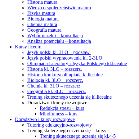
Historia matura
Wiedza o społeczeństwie matura
Fizyka matura
Biologia matura
Chemia matura
Geografia matura
Wybór uczelni – konsultacja
Analiza potencjału – konsultacja
Kursy liceum
Język polski kl. 3LO – podstaw.
Język polski wypracowania kl. 2-3LO
Olimpiada Literatury i Języka Polskiego kl.licealne
Historia kl. 3LO – rozszerz.
Historia konkurs/ olimpiada kl.licealne
Biologia kl. 3LO – rozszerz.
Chemia kl. 3LO – rozszerz.
Geografia kl. 3LO – rozszerz.
Trening skutecznego uczenia się kl.licealne
Doradztwo i kursy rozwojowe
Redukcja stresu – kurs
Mindfulness – kurs
Doradztwo i kursy rozwojowe
Tutoring edukacyjno-rozwojowy
Trening skutecznego uczenia się – kursy
Trening skutecznego uczenia się kl.4-5