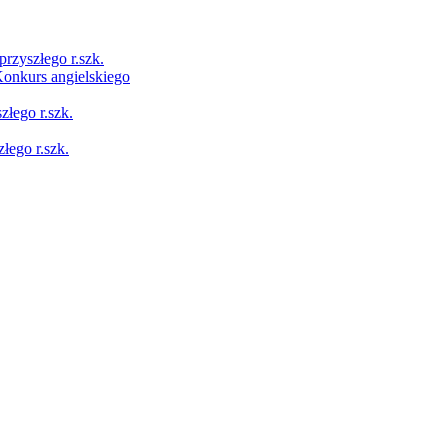
przyszłego r.szk.
Konkurs angielskiego
łego r.szk.
łego r.szk.