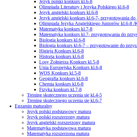
Język polski konkurs kl.6-8
Olimpiada Literatury i Języka Polskiego kl.6-8
Język angielski konkurs kl.6-8
Język angielski konkurs kl.6-7- przygotowania do 
Olimpiada Języka Angielskiego Juniorów kl.6-8 /
Matematyka konkurs kl.7-8
Matematyka konkurs kl.7- przygotowania do przysz
Biologia konkurs kl.6-8
Biologia konkurs kl.6-7 – przygotowanie do przysz
Higieja Konkurs kl.6-8
Historia konkurs kl.6-8
Losy Żołnierza Konkurs kl.5-8
Unia Europejska Konkurs kl.6-8
WOS Konkurs kl.5-8
Geografia konkurs kl.6-8
Chemia konkurs kl.6-8
Fizyka konkurs kl.7-8
Trening skutecznego uczenia się kl.4-5
Trening skutecznego uczenia się kl.6-7
Egzamin maturalny
Język polski podstawowy matura
Język polski rozszerzony matura
Język angielski rozszerzony matura
Matematyka podstawowa matura
Matematyka rozszerzona matura