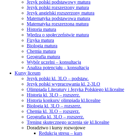
Język polski podstawowy matura
Język polski rozszerzony matura
Język angielski rozszerzony matura
Matematyka podstawowa matura
Matematyka rozszerzona matura
Historia matura
Wiedza o społeczeństwie matura
Fizyka matura
Biologia matura
Chemia matura
Geografia matura
Wybór uczelni – konsultacja
Analiza potencjału – konsultacja
Kursy liceum
Język polski kl. 3LO – podstaw.
Język polski wypracowania kl. 2-3LO
Olimpiada Literatury i Języka Polskiego kl.licealne
Historia kl. 3LO – rozszerz.
Historia konkurs/ olimpiada kl.licealne
Biologia kl. 3LO – rozszerz.
Chemia kl. 3LO – rozszerz.
Geografia kl. 3LO – rozszerz.
Trening skutecznego uczenia się kl.licealne
Doradztwo i kursy rozwojowe
Redukcja stresu – kurs