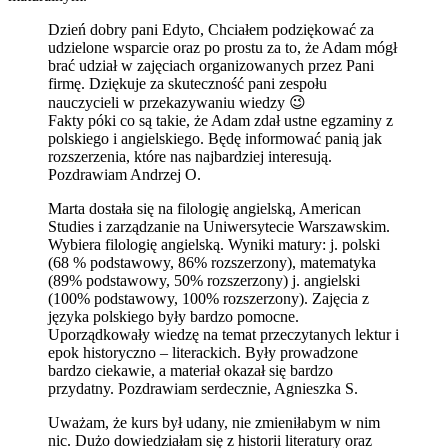
Dzień dobry pani Edyto, Chciałem podziękować za
udzielone wsparcie oraz po prostu za to, że Adam mógł
brać udział w zajęciach organizowanych przez Pani
firmę. Dziękuje za skuteczność pani zespołu
nauczycieli w przekazywaniu wiedzy 😉
Fakty póki co są takie, że Adam zdał ustne egzaminy z
polskiego i angielskiego. Będę informować panią jak
rozszerzenia, które nas najbardziej interesują.
Pozdrawiam Andrzej O.
Marta dostała się na filologię angielską, American
Studies i zarządzanie na Uniwersytecie Warszawskim.
Wybiera filologię angielską. Wyniki matury: j. polski
(68 % podstawowy, 86% rozszerzony), matematyka
(89% podstawowy, 50% rozszerzony) j. angielski
(100% podstawowy, 100% rozszerzony). Zajęcia z
języka polskiego były bardzo pomocne.
Uporządkowały wiedzę na temat przeczytanych lektur i
epok historyczno – literackich. Były prowadzone
bardzo ciekawie, a materiał okazał się bardzo
przydatny. Pozdrawiam serdecznie, Agnieszka S.
Uważam, że kurs był udany, nie zmieniłabym w nim
nic. Dużo dowiedziałam się z historii literatury oraz