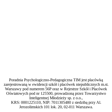
Poradnia Psychologiczno-Pedagogiczna TIM jest placówką
zarejestrowaną w ewidencji szkół i placówek niepublicznych m.st.
Warszawy pod numerem 56P oraz w Rejestrze Szkół i Placówek
Oświatowych pod nr 125500, prowadzoną przez Towarzystwo
Inteligentnej Młodzieży sp. z o.o.,
KRS: 0001225110, NIP: 7011305480 z siedzibą przy Al.
Jerozolimskich 101 lok. 20, 02-011 Warszawa.