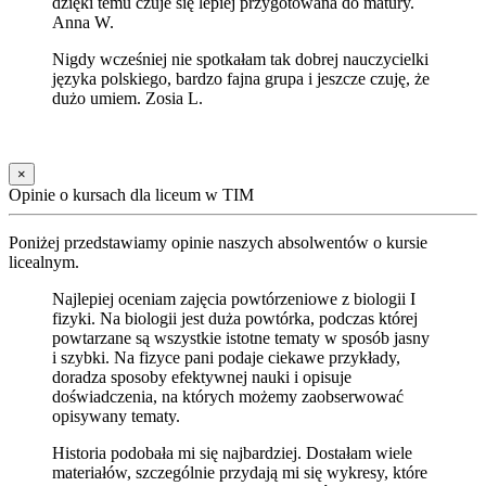
dzięki temu czuje się lepiej przygotowana do matury.
Anna W.
Nigdy wcześniej nie spotkałam tak dobrej nauczycielki
języka polskiego, bardzo fajna grupa i jeszcze czuję, że
dużo umiem. Zosia L.
×
Opinie o kursach dla liceum w TIM
Poniżej przedstawiamy opinie naszych absolwentów o kursie
licealnym.
Najlepiej oceniam zajęcia powtórzeniowe z biologii I
fizyki. Na biologii jest duża powtórka, podczas której
powtarzane są wszystkie istotne tematy w sposób jasny
i szybki. Na fizyce pani podaje ciekawe przykłady,
doradza sposoby efektywnej nauki i opisuje
doświadczenia, na których możemy zaobserwować
opisywany tematy.
Historia podobała mi się najbardziej. Dostałam wiele
materiałów, szczególnie przydają mi się wykresy, które