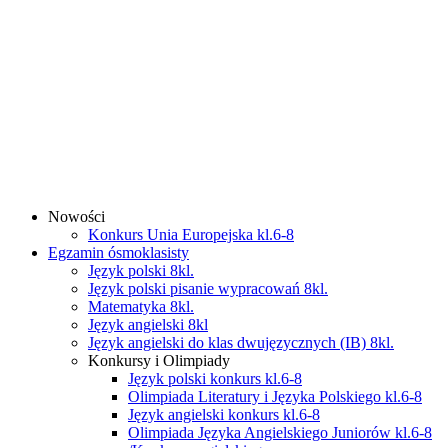
Nowości
Konkurs Unia Europejska kl.6-8
Egzamin ósmoklasisty
Język polski 8kl.
Język polski pisanie wypracowań 8kl.
Matematyka 8kl.
Język angielski 8kl
Język angielski do klas dwujęzycznych (IB) 8kl.
Konkursy i Olimpiady
Język polski konkurs kl.6-8
Olimpiada Literatury i Języka Polskiego kl.6-8
Język angielski konkurs kl.6-8
Olimpiada Języka Angielskiego Juniorów kl.6-8