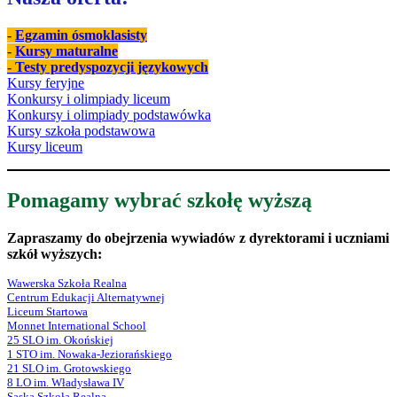
-
Egzamin ósmoklasisty
-
Kursy maturalne
- Testy predyspozycji językowych
Kursy feryjne
Konkursy i olimpiady liceum
Konkursy i olimpiady podstawówka
Kursy szkoła podstawowa
Kursy liceum
Pomagamy wybrać szkołę wyższą
Zapraszamy do obejrzenia wywiadów z dyrektorami i uczniami
szkół wyższych:
Wawerska Szkoła Realna
Centrum Edukacji Alternatywnej
Liceum Startowa
Monnet International School
25 SLO im. Okońskiej
1 STO im. Nowaka-Jeziorańskiego
21 SLO im. Grotowskiego
8 LO im. Władysława IV
Saska Szkoła Realna