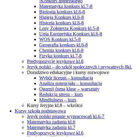
/Konkurs angielskiego
Matematyka konkurs kl.7-8
Biologia konkurs kl.6-8
Higieja Konkurs kl.6-8
Historia konkurs kl.6-8
Losy Żołnierza Konkurs kl.5-8
Unia Europejska Konkurs kl.6-8
WOS Konkurs kl.5-8
Geografia konkurs kl.6-8
Chemia konkurs kl.6-8
Fizyka konkurs kl.7-8
Predyspozycje językowe kl.8
Język polski – do szkół społecznych i prywatnych 8kl.
Doradztwo edukacyjne i kursy rozwojowe
Wybór liceum – konsultacja
Analiza potencjału – konsultacja
Ogarnij ósmą klasę – warsztaty
Redukcja stresu – kurs
Mindfulness – kurs
Kursy feryjne kl.8 – wkrótce
Kursy szkoła podstawowa
Język polski pisanie wypracowań kl.6-7
Matematyka zadania kl.6
Matematyka zadania kl.7
Predyspozycje językowe kl.6