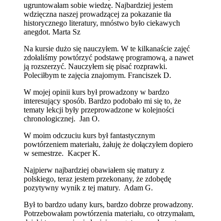
ugruntowałam sobie wiedzę. Najbardziej jestem
wdzięczna naszej prowadzącej za pokazanie tła
historycznego literatury, mnóstwo było ciekawych
anegdot. Marta Sz
Na kursie dużo się nauczyłem. W te kilkanaście zajęć
zdołaliśmy powtórzyć podstawę programową, a nawet
ją rozszerzyć. Nauczyłem się pisać rozprawki.
Poleciłbym te zajęcia znajomym. Franciszek D.
W mojej opinii kurs był prowadzony w bardzo
interesujący sposób. Bardzo podobało mi się to, że
tematy lekcji były przeprowadzone w kolejności
chronologicznej. Jan O.
W moim odczuciu kurs był fantastycznym
powtórzeniem materiału, żałuję że dołączyłem dopiero
w semestrze. Kacper K.
Najpierw najbardziej obawiałem się matury z
polskiego, teraz jestem przekonany, że zdobędę
pozytywny wynik z tej matury. Adam G.
Był to bardzo udany kurs, bardzo dobrze prowadzony.
Potrzebowałam powtórzenia materiału, co otrzymałam,