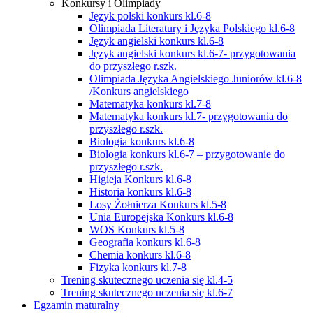
Konkursy i Olimpiady
Język polski konkurs kl.6-8
Olimpiada Literatury i Języka Polskiego kl.6-8
Język angielski konkurs kl.6-8
Język angielski konkurs kl.6-7- przygotowania
do przyszłego r.szk.
Olimpiada Języka Angielskiego Juniorów kl.6-8
/Konkurs angielskiego
Matematyka konkurs kl.7-8
Matematyka konkurs kl.7- przygotowania do
przyszłego r.szk.
Biologia konkurs kl.6-8
Biologia konkurs kl.6-7 – przygotowanie do
przyszłego r.szk.
Higieja Konkurs kl.6-8
Historia konkurs kl.6-8
Losy Żołnierza Konkurs kl.5-8
Unia Europejska Konkurs kl.6-8
WOS Konkurs kl.5-8
Geografia konkurs kl.6-8
Chemia konkurs kl.6-8
Fizyka konkurs kl.7-8
Trening skutecznego uczenia się kl.4-5
Trening skutecznego uczenia się kl.6-7
Egzamin maturalny