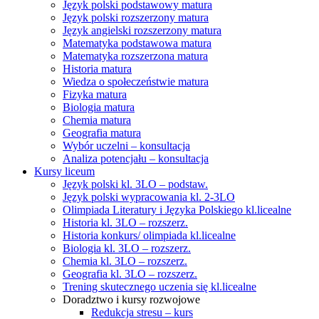
Język polski podstawowy matura
Język polski rozszerzony matura
Język angielski rozszerzony matura
Matematyka podstawowa matura
Matematyka rozszerzona matura
Historia matura
Wiedza o społeczeństwie matura
Fizyka matura
Biologia matura
Chemia matura
Geografia matura
Wybór uczelni – konsultacja
Analiza potencjału – konsultacja
Kursy liceum
Język polski kl. 3LO – podstaw.
Język polski wypracowania kl. 2-3LO
Olimpiada Literatury i Języka Polskiego kl.licealne
Historia kl. 3LO – rozszerz.
Historia konkurs/ olimpiada kl.licealne
Biologia kl. 3LO – rozszerz.
Chemia kl. 3LO – rozszerz.
Geografia kl. 3LO – rozszerz.
Trening skutecznego uczenia się kl.licealne
Doradztwo i kursy rozwojowe
Redukcja stresu – kurs