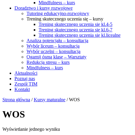
Mindfulness – kurs
Doradztwo i kursy rozwojowe
Tutoring edukacyjno-rozwojowy
Trening skutecznego uczenia się – kursy
Trening skutecznego uczenia się kl.4-5
Trening skutecznego uczenia się kl.6-7
Trening skutecznego uczenia się kl.licealne
Analiza potencjału – konsultacja
Wybór liceum – konsultacja
Wybór uczelni – konsultacja
Ogarnij ósmą klasę – Warsztaty
Redukcja stresu – kurs
Mindfulness – kurs
Aktualności
Poznaj nas
Zespół TIM
Kontakt
Strona główna
/
Kursy maturalne
/ WOS
WOS
Wyświetlanie jednego wyniku