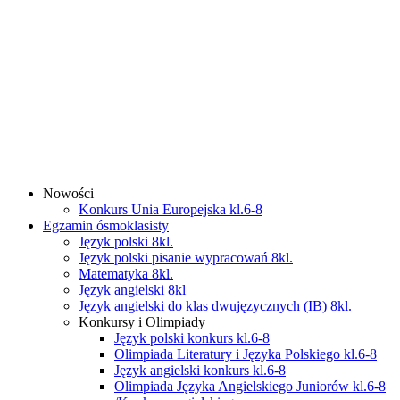
Nowości
Konkurs Unia Europejska kl.6-8
Egzamin ósmoklasisty
Język polski 8kl.
Język polski pisanie wypracowań 8kl.
Matematyka 8kl.
Język angielski 8kl
Język angielski do klas dwujęzycznych (IB) 8kl.
Konkursy i Olimpiady
Język polski konkurs kl.6-8
Olimpiada Literatury i Języka Polskiego kl.6-8
Język angielski konkurs kl.6-8
Olimpiada Języka Angielskiego Juniorów kl.6-8