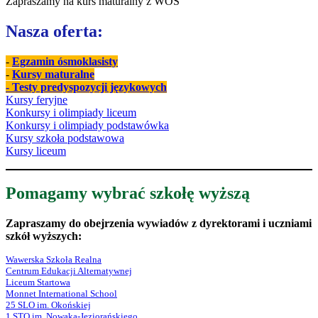
Zapraszamy na kurs maturalny z WOS
Nasza oferta:
-
Egzamin ósmoklasisty
-
Kursy maturalne
- Testy predyspozycji językowych
Kursy feryjne
Konkursy i olimpiady liceum
Konkursy i olimpiady podstawówka
Kursy szkoła podstawowa
Kursy liceum
Pomagamy wybrać szkołę wyższą
Zapraszamy do obejrzenia wywiadów z dyrektorami i uczniami
szkół wyższych:
Wawerska Szkoła Realna
Centrum Edukacji Alternatywnej
Liceum Startowa
Monnet International School
25 SLO im. Okońskiej
1 STO im. Nowaka-Jeziorańskiego