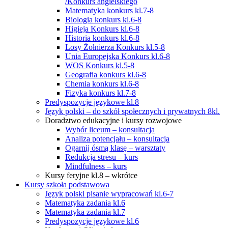
/Konkurs angielskiego
Matematyka konkurs kl.7-8
Biologia konkurs kl.6-8
Higieja Konkurs kl.6-8
Historia konkurs kl.6-8
Losy Żołnierza Konkurs kl.5-8
Unia Europejska Konkurs kl.6-8
WOS Konkurs kl.5-8
Geografia konkurs kl.6-8
Chemia konkurs kl.6-8
Fizyka konkurs kl.7-8
Predyspozycje językowe kl.8
Język polski – do szkół społecznych i prywatnych 8kl.
Doradztwo edukacyjne i kursy rozwojowe
Wybór liceum – konsultacja
Analiza potencjału – konsultacja
Ogarnij ósmą klasę – warsztaty
Redukcja stresu – kurs
Mindfulness – kurs
Kursy feryjne kl.8 – wkrótce
Kursy szkoła podstawowa
Język polski pisanie wypracowań kl.6-7
Matematyka zadania kl.6
Matematyka zadania kl.7
Predyspozycje językowe kl.6