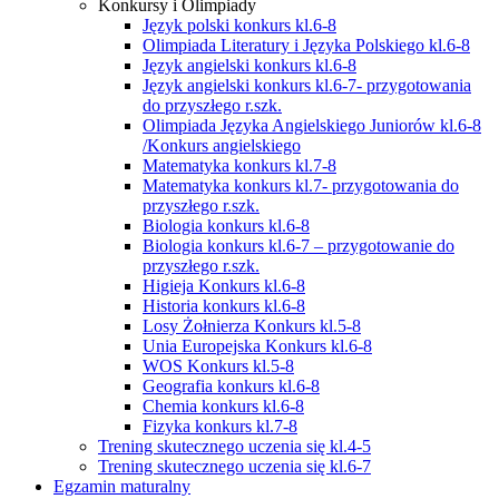
Konkursy i Olimpiady
Język polski konkurs kl.6-8
Olimpiada Literatury i Języka Polskiego kl.6-8
Język angielski konkurs kl.6-8
Język angielski konkurs kl.6-7- przygotowania
do przyszłego r.szk.
Olimpiada Języka Angielskiego Juniorów kl.6-8
/Konkurs angielskiego
Matematyka konkurs kl.7-8
Matematyka konkurs kl.7- przygotowania do
przyszłego r.szk.
Biologia konkurs kl.6-8
Biologia konkurs kl.6-7 – przygotowanie do
przyszłego r.szk.
Higieja Konkurs kl.6-8
Historia konkurs kl.6-8
Losy Żołnierza Konkurs kl.5-8
Unia Europejska Konkurs kl.6-8
WOS Konkurs kl.5-8
Geografia konkurs kl.6-8
Chemia konkurs kl.6-8
Fizyka konkurs kl.7-8
Trening skutecznego uczenia się kl.4-5
Trening skutecznego uczenia się kl.6-7
Egzamin maturalny