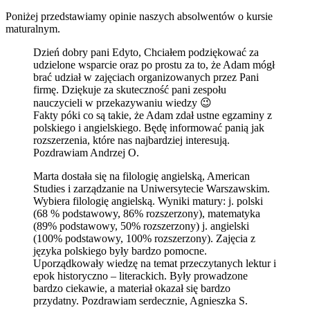
Poniżej przedstawiamy opinie naszych absolwentów o kursie
maturalnym.
Dzień dobry pani Edyto, Chciałem podziękować za
udzielone wsparcie oraz po prostu za to, że Adam mógł
brać udział w zajęciach organizowanych przez Pani
firmę. Dziękuje za skuteczność pani zespołu
nauczycieli w przekazywaniu wiedzy 😉
Fakty póki co są takie, że Adam zdał ustne egzaminy z
polskiego i angielskiego. Będę informować panią jak
rozszerzenia, które nas najbardziej interesują.
Pozdrawiam Andrzej O.
Marta dostała się na filologię angielską, American
Studies i zarządzanie na Uniwersytecie Warszawskim.
Wybiera filologię angielską. Wyniki matury: j. polski
(68 % podstawowy, 86% rozszerzony), matematyka
(89% podstawowy, 50% rozszerzony) j. angielski
(100% podstawowy, 100% rozszerzony). Zajęcia z
języka polskiego były bardzo pomocne.
Uporządkowały wiedzę na temat przeczytanych lektur i
epok historyczno – literackich. Były prowadzone
bardzo ciekawie, a materiał okazał się bardzo
przydatny. Pozdrawiam serdecznie, Agnieszka S.