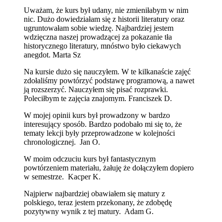
Uważam, że kurs był udany, nie zmieniłabym w nim
nic. Dużo dowiedziałam się z historii literatury oraz
ugruntowałam sobie wiedzę. Najbardziej jestem
wdzięczna naszej prowadzącej za pokazanie tła
historycznego literatury, mnóstwo było ciekawych
anegdot. Marta Sz
Na kursie dużo się nauczyłem. W te kilkanaście zajęć
zdołaliśmy powtórzyć podstawę programową, a nawet
ją rozszerzyć. Nauczyłem się pisać rozprawki.
Poleciłbym te zajęcia znajomym. Franciszek D.
W mojej opinii kurs był prowadzony w bardzo
interesujący sposób. Bardzo podobało mi się to, że
tematy lekcji były przeprowadzone w kolejności
chronologicznej. Jan O.
W moim odczuciu kurs był fantastycznym
powtórzeniem materiału, żałuję że dołączyłem dopiero
w semestrze. Kacper K.
Najpierw najbardziej obawiałem się matury z
polskiego, teraz jestem przekonany, że zdobędę
pozytywny wynik z tej matury. Adam G.