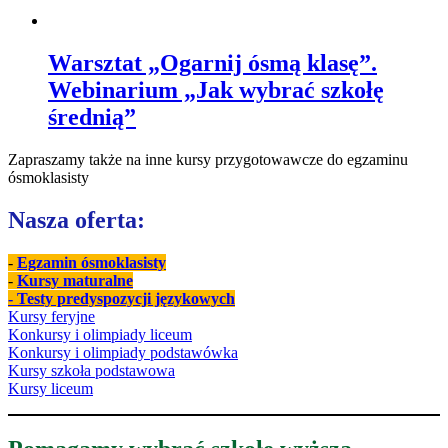
Warsztat „Ogarnij ósmą klasę”.
Webinarium „Jak wybrać szkołę
średnią”
Zapraszamy także na inne kursy przygotowawcze do egzaminu
ósmoklasisty
Nasza oferta:
-
Egzamin ósmoklasisty
-
Kursy maturalne
- Testy predyspozycji językowych
Kursy feryjne
Konkursy i olimpiady liceum
Konkursy i olimpiady podstawówka
Kursy szkoła podstawowa
Kursy liceum