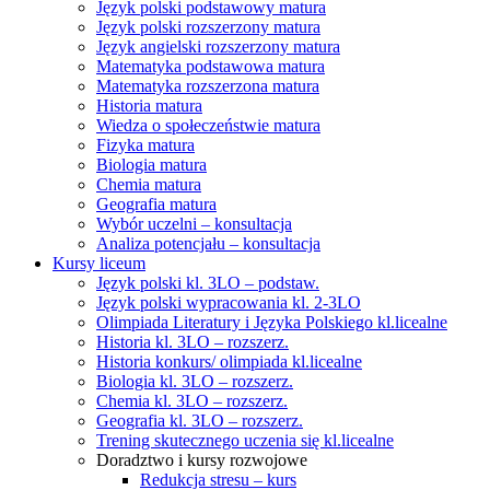
Język polski podstawowy matura
Język polski rozszerzony matura
Język angielski rozszerzony matura
Matematyka podstawowa matura
Matematyka rozszerzona matura
Historia matura
Wiedza o społeczeństwie matura
Fizyka matura
Biologia matura
Chemia matura
Geografia matura
Wybór uczelni – konsultacja
Analiza potencjału – konsultacja
Kursy liceum
Język polski kl. 3LO – podstaw.
Język polski wypracowania kl. 2-3LO
Olimpiada Literatury i Języka Polskiego kl.licealne
Historia kl. 3LO – rozszerz.
Historia konkurs/ olimpiada kl.licealne
Biologia kl. 3LO – rozszerz.
Chemia kl. 3LO – rozszerz.
Geografia kl. 3LO – rozszerz.
Trening skutecznego uczenia się kl.licealne
Doradztwo i kursy rozwojowe
Redukcja stresu – kurs