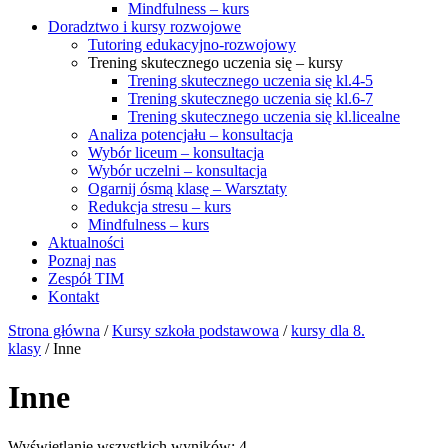
Mindfulness – kurs
Doradztwo i kursy rozwojowe
Tutoring edukacyjno-rozwojowy
Trening skutecznego uczenia się – kursy
Trening skutecznego uczenia się kl.4-5
Trening skutecznego uczenia się kl.6-7
Trening skutecznego uczenia się kl.licealne
Analiza potencjału – konsultacja
Wybór liceum – konsultacja
Wybór uczelni – konsultacja
Ogarnij ósmą klasę – Warsztaty
Redukcja stresu – kurs
Mindfulness – kurs
Aktualności
Poznaj nas
Zespół TIM
Kontakt
Strona główna
/
Kursy szkoła podstawowa
/
kursy dla 8.
klasy
/ Inne
Inne
Wyświetlanie wszystkich wyników: 4