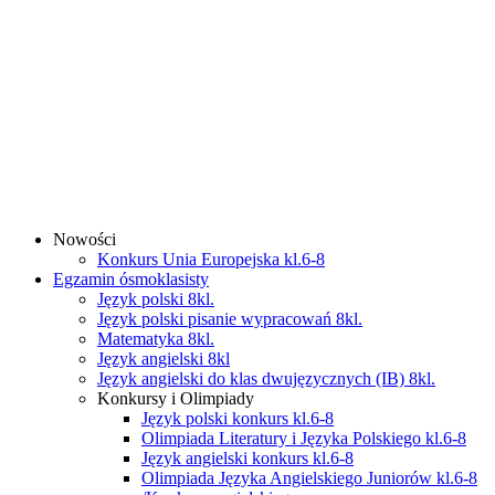
Nowości
Konkurs Unia Europejska kl.6-8
Egzamin ósmoklasisty
Język polski 8kl.
Język polski pisanie wypracowań 8kl.
Matematyka 8kl.
Język angielski 8kl
Język angielski do klas dwujęzycznych (IB) 8kl.
Konkursy i Olimpiady
Język polski konkurs kl.6-8
Olimpiada Literatury i Języka Polskiego kl.6-8
Język angielski konkurs kl.6-8
Olimpiada Języka Angielskiego Juniorów kl.6-8