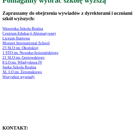
Pomagamy wybrać szkołę wyższą
Zapraszamy do obejrzenia wywiadów z dyrektorami i uczniami
szkół wyższych:
Wawerska Szkoła Realna
Centrum Edukacji Alternatywnej
Liceum Startowa
Monnet International School
25 SLO im. Okońskiej
1 STO im. Nowaka-Jeziorańskiego
21 SLO im. Grotowskiego
8 LO im. Władysława IV
Saska Szkoła Realna
XL LO im. Żeromskiego
Wszystkie wywiady
KONTAKT: