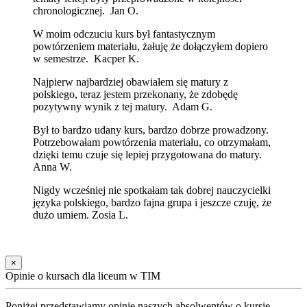
chronologicznej. Jan O.
W moim odczuciu kurs był fantastycznym
powtórzeniem materiału, żałuję że dołączyłem dopiero
w semestrze. Kacper K.
Najpierw najbardziej obawiałem się matury z
polskiego, teraz jestem przekonany, że zdobędę
pozytywny wynik z tej matury. Adam G.
Był to bardzo udany kurs, bardzo dobrze prowadzony.
Potrzebowałam powtórzenia materiału, co otrzymałam,
dzięki temu czuje się lepiej przygotowana do matury.
Anna W.
Nigdy wcześniej nie spotkałam tak dobrej nauczycielki
języka polskiego, bardzo fajna grupa i jeszcze czuję, że
dużo umiem. Zosia L.
×
Opinie o kursach dla liceum w TIM
Poniżej przedstawiamy opinie naszych absolwentów o kursie