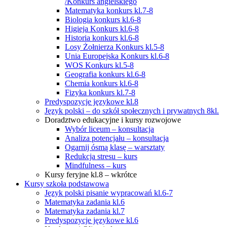
/Konkurs angielskiego
Matematyka konkurs kl.7-8
Biologia konkurs kl.6-8
Higieja Konkurs kl.6-8
Historia konkurs kl.6-8
Losy Żołnierza Konkurs kl.5-8
Unia Europejska Konkurs kl.6-8
WOS Konkurs kl.5-8
Geografia konkurs kl.6-8
Chemia konkurs kl.6-8
Fizyka konkurs kl.7-8
Predyspozycje językowe kl.8
Język polski – do szkół społecznych i prywatnych 8kl.
Doradztwo edukacyjne i kursy rozwojowe
Wybór liceum – konsultacja
Analiza potencjału – konsultacja
Ogarnij ósmą klasę – warsztaty
Redukcja stresu – kurs
Mindfulness – kurs
Kursy feryjne kl.8 – wkrótce
Kursy szkoła podstawowa
Język polski pisanie wypracowań kl.6-7
Matematyka zadania kl.6
Matematyka zadania kl.7
Predyspozycje językowe kl.6