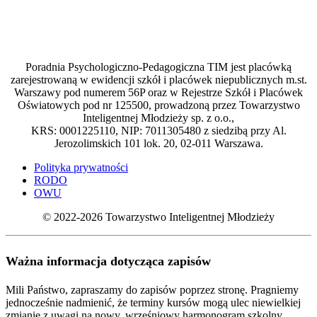
Poradnia Psychologiczno-Pedagogiczna TIM jest placówką
zarejestrowaną w ewidencji szkół i placówek niepublicznych m.st.
Warszawy pod numerem 56P oraz w Rejestrze Szkół i Placówek
Oświatowych pod nr 125500, prowadzoną przez Towarzystwo
Inteligentnej Młodzieży sp. z o.o.,
KRS: 0001225110, NIP: 7011305480 z siedzibą przy Al.
Jerozolimskich 101 lok. 20, 02-011 Warszawa.
Polityka prywatności
RODO
OWU
© 2022-2026 Towarzystwo Inteligentnej Młodzieży
Ważna informacja dotycząca zapisów
Mili Państwo, zapraszamy do zapisów poprzez stronę. Pragniemy
jednocześnie nadmienić, że terminy kursów mogą ulec niewielkiej
zmianie z uwagi na nowy, wrześniowy harmonogram szkolny