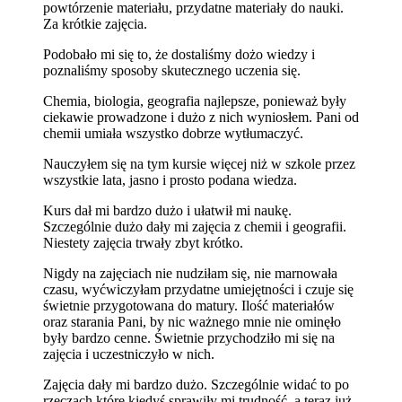
powtórzenie materiału, przydatne materiały do nauki.
Za krótkie zajęcia.
Podobało mi się to, że dostaliśmy dożo wiedzy i
poznaliśmy sposoby skutecznego uczenia się.
Chemia, biologia, geografia najlepsze, ponieważ były
ciekawie prowadzone i dużo z nich wyniosłem. Pani od
chemii umiała wszystko dobrze wytłumaczyć.
Nauczyłem się na tym kursie więcej niż w szkole przez
wszystkie lata, jasno i prosto podana wiedza.
Kurs dał mi bardzo dużo i ułatwił mi naukę.
Szczególnie dużo dały mi zajęcia z chemii i geografii.
Niestety zajęcia trwały zbyt krótko.
Nigdy na zajęciach nie nudziłam się, nie marnowała
czasu, wyćwiczyłam przydatne umiejętności i czuje się
świetnie przygotowana do matury. Ilość materiałów
oraz starania Pani, by nic ważnego mnie nie ominęło
były bardzo cenne. Świetnie przychodziło mi się na
zajęcia i uczestniczyło w nich.
Zajęcia dały mi bardzo dużo. Szczególnie widać to po
rzeczach,które kiedyś sprawiły mi trudność, a teraz już