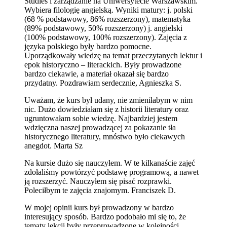
Studies i zarządzanie na Uniwersytecie Warszawskim.
Wybiera filologię angielską. Wyniki matury: j. polski
(68 % podstawowy, 86% rozszerzony), matematyka
(89% podstawowy, 50% rozszerzony) j. angielski
(100% podstawowy, 100% rozszerzony). Zajęcia z
języka polskiego były bardzo pomocne.
Uporządkowały wiedzę na temat przeczytanych lektur i
epok historyczno – literackich. Były prowadzone
bardzo ciekawie, a materiał okazał się bardzo
przydatny. Pozdrawiam serdecznie, Agnieszka S.
Uważam, że kurs był udany, nie zmieniłabym w nim
nic. Dużo dowiedziałam się z historii literatury oraz
ugruntowałam sobie wiedzę. Najbardziej jestem
wdzięczna naszej prowadzącej za pokazanie tła
historycznego literatury, mnóstwo było ciekawych
anegdot. Marta Sz
Na kursie dużo się nauczyłem. W te kilkanaście zajęć
zdołaliśmy powtórzyć podstawę programową, a nawet
ją rozszerzyć. Nauczyłem się pisać rozprawki.
Poleciłbym te zajęcia znajomym. Franciszek D.
W mojej opinii kurs był prowadzony w bardzo
interesujący sposób. Bardzo podobało mi się to, że
tematy lekcji były przeprowadzone w kolejności