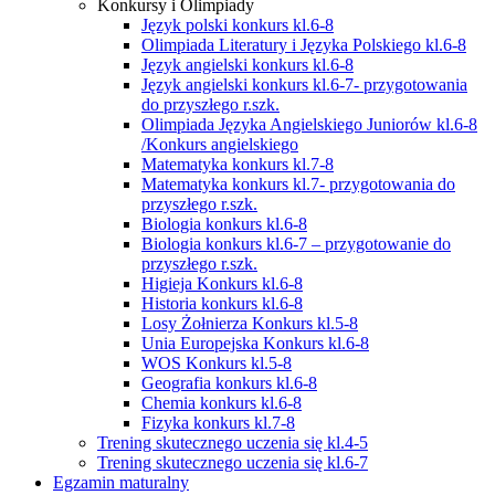
Konkursy i Olimpiady
Język polski konkurs kl.6-8
Olimpiada Literatury i Języka Polskiego kl.6-8
Język angielski konkurs kl.6-8
Język angielski konkurs kl.6-7- przygotowania
do przyszłego r.szk.
Olimpiada Języka Angielskiego Juniorów kl.6-8
/Konkurs angielskiego
Matematyka konkurs kl.7-8
Matematyka konkurs kl.7- przygotowania do
przyszłego r.szk.
Biologia konkurs kl.6-8
Biologia konkurs kl.6-7 – przygotowanie do
przyszłego r.szk.
Higieja Konkurs kl.6-8
Historia konkurs kl.6-8
Losy Żołnierza Konkurs kl.5-8
Unia Europejska Konkurs kl.6-8
WOS Konkurs kl.5-8
Geografia konkurs kl.6-8
Chemia konkurs kl.6-8
Fizyka konkurs kl.7-8
Trening skutecznego uczenia się kl.4-5
Trening skutecznego uczenia się kl.6-7
Egzamin maturalny