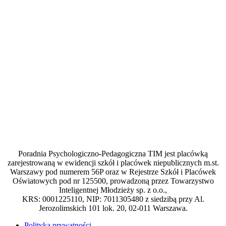
Poradnia Psychologiczno-Pedagogiczna TIM jest placówką
zarejestrowaną w ewidencji szkół i placówek niepublicznych m.st.
Warszawy pod numerem 56P oraz w Rejestrze Szkół i Placówek
Oświatowych pod nr 125500, prowadzoną przez Towarzystwo
Inteligentnej Młodzieży sp. z o.o.,
KRS: 0001225110, NIP: 7011305480 z siedzibą przy Al.
Jerozolimskich 101 lok. 20, 02-011 Warszawa.
Polityka prywatności