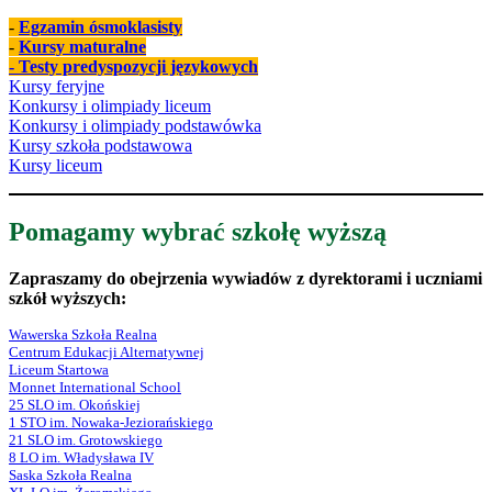
-
Egzamin ósmoklasisty
-
Kursy maturalne
- Testy predyspozycji językowych
Kursy feryjne
Konkursy i olimpiady liceum
Konkursy i olimpiady podstawówka
Kursy szkoła podstawowa
Kursy liceum
Pomagamy wybrać szkołę wyższą
Zapraszamy do obejrzenia wywiadów z dyrektorami i uczniami
szkół wyższych:
Wawerska Szkoła Realna
Centrum Edukacji Alternatywnej
Liceum Startowa
Monnet International School
25 SLO im. Okońskiej
1 STO im. Nowaka-Jeziorańskiego
21 SLO im. Grotowskiego
8 LO im. Władysława IV
Saska Szkoła Realna