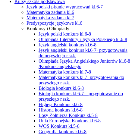
Kursy szkoła podstawowa
Język polski pisanie wypracowań kl.6-7
Matematyka zadania kl.6
Matematyka zadania kl.7
Predyspozycje językowe kl.6
Konkursy i Olimpiady
Język polski konkurs kl.6-8
Olimpiada Literatury i Języka Polskiego kl.6-8
Język angielski konkurs kl.6-8
Język angielski konkurs kl.6-7- przygotowania
do przyszłego r.szk.
Olimpiada Języka Angielskiego Juniorów kl.6-8
/Konkurs angielskiego
Matematyka konkurs kl.7-8
Matematyka konkurs kl.7- przygotowania do
przyszłego r.szk.
Biologia konkurs kl.6-8
Biologia konkurs kl.6-7 – przygotowanie do
przyszłego r.szk.
Higieja Konkurs kl.6-8
Historia konkurs kl.6-8
Losy Żołnierza Konkurs kl.5-8
Unia Europejska Konkurs kl.6-8
WOS Konkurs kl.5-8
Geografia konkurs kl.6-8