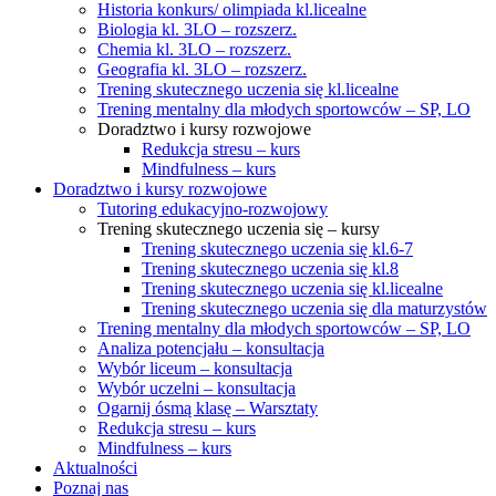
Historia konkurs/ olimpiada kl.licealne
Biologia kl. 3LO – rozszerz.
Chemia kl. 3LO – rozszerz.
Geografia kl. 3LO – rozszerz.
Trening skutecznego uczenia się kl.licealne
Trening mentalny dla młodych sportowców – SP, LO
Doradztwo i kursy rozwojowe
Redukcja stresu – kurs
Mindfulness – kurs
Doradztwo i kursy rozwojowe
Tutoring edukacyjno-rozwojowy
Trening skutecznego uczenia się – kursy
Trening skutecznego uczenia się kl.6-7
Trening skutecznego uczenia się kl.8
Trening skutecznego uczenia się kl.licealne
Trening skutecznego uczenia się dla maturzystów
Trening mentalny dla młodych sportowców – SP, LO
Analiza potencjału – konsultacja
Wybór liceum – konsultacja
Wybór uczelni – konsultacja
Ogarnij ósmą klasę – Warsztaty
Redukcja stresu – kurs
Mindfulness – kurs
Aktualności
Poznaj nas