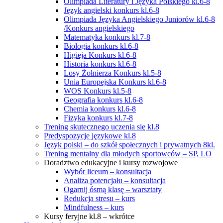
Olimpiada Literatury i Języka Polskiego kl.6-8
Język angielski konkurs kl.6-8
Olimpiada Języka Angielskiego Juniorów kl.6-8
/Konkurs angielskiego
Matematyka konkurs kl.7-8
Biologia konkurs kl.6-8
Higieja Konkurs kl.6-8
Historia konkurs kl.6-8
Losy Żołnierza Konkurs kl.5-8
Unia Europejska Konkurs kl.6-8
WOS Konkurs kl.5-8
Geografia konkurs kl.6-8
Chemia konkurs kl.6-8
Fizyka konkurs kl.7-8
Trening skutecznego uczenia się kl.8
Predyspozycje językowe kl.8
Język polski – do szkół społecznych i prywatnych 8kl.
Trening mentalny dla młodych sportowców – SP, LO
Doradztwo edukacyjne i kursy rozwojowe
Wybór liceum – konsultacja
Analiza potencjału – konsultacja
Ogarnij ósmą klasę – warsztaty
Redukcja stresu – kurs
Mindfulness – kurs
Kursy feryjne kl.8 – wkrótce