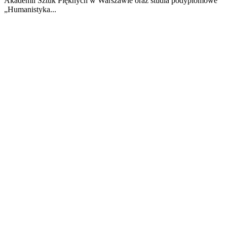
Akademii Sztuk Pięknych w Warszawie oraz studia podyplomowe
„Humanistyka...