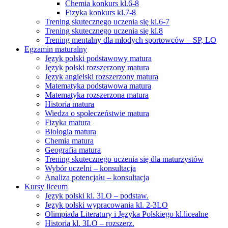
Chemia konkurs kl.6-8
Fizyka konkurs kl.7-8
Trening skutecznego uczenia się kl.6-7
Trening skutecznego uczenia się kl.8
Trening mentalny dla młodych sportowców – SP, LO
Egzamin maturalny
Język polski podstawowy matura
Język polski rozszerzony matura
Język angielski rozszerzony matura
Matematyka podstawowa matura
Matematyka rozszerzona matura
Historia matura
Wiedza o społeczeństwie matura
Fizyka matura
Biologia matura
Chemia matura
Geografia matura
Trening skutecznego uczenia się dla maturzystów
Wybór uczelni – konsultacja
Analiza potencjału – konsultacja
Kursy liceum
Język polski kl. 3LO – podstaw.
Język polski wypracowania kl. 2-3LO
Olimpiada Literatury i Języka Polskiego kl.licealne
Historia kl. 3LO – rozszerz.