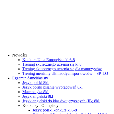
Nowości
Konkurs Unia Europejska kl.6-8
Trening skutecznego uczenia się kl.8
Trening skutecznego uczenia się dla maturzystów
Trening mentalny dla młodych sportowców – SP, LO
Egzamin ósmoklasisty
Język polski 8kl.
Język polski pisanie wypracowań 8kl.
Matematyka 8kl.
Język angielski 8kl
Język angielski do klas dwujęzycznych (IB) 8kl.
Konkursy i Olimpiady
Język polski konkurs kl.6-8